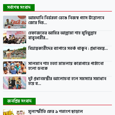
সর্বশেষ সংবাদ
আমদানি নির্ভরতা ভেঙে নিজস্ব গ্যাস উত্তোলনে
জোর দিচ...
হেফাজতের আমির আল্লামা শাহ মুহিব্বুল্লাহ
বাবুনগরীর...
বিভ্রান্তকারীদের ব্যাপারে সতর্ক থাকুন : প্রধানমন্ত...
সালমান শাহ হত্যা মামলায় কারাগারে পাঠানো
হলো ডনকে
দুই প্রধানমন্ত্রীর আলোচনা হলে সমস্যার সমাধান
হয়ে য...
জনপ্রিয় সংবাদ
মূল্যস্ফীতি ফের ৯ শতাংশ ছাড়াল