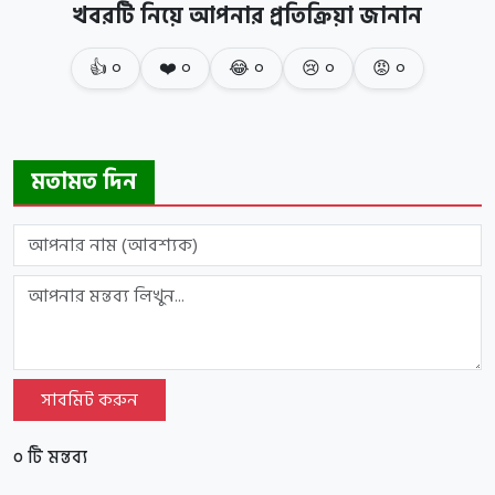
খবরটি নিয়ে আপনার প্রতিক্রিয়া জানান
👍
০
❤️
০
😂
০
😢
০
😡
০
মতামত দিন
সাবমিট করুন
০ টি মন্তব্য