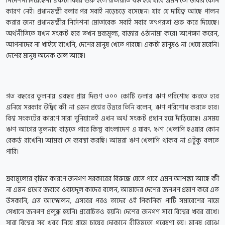
নির্দেশনা দিয়েছেন। একটা বিষয় শুরু হলে রাতারাতি বন্ধ হয়ে যাবে এমন তো ভাবার কোন
কারণ নেই। প্রধানমন্ত্রী বলার পর সবাই নড়েচড়ে বসেছেন। যার যে দায়িত্ব আছে পালন
করার জন্য প্রধানমন্ত্রীর নির্দেশনা মোতাবেক সবাই সবার তৎপরতা শুরু করে দিয়েছে।
অর্থনীতিতে যখন সংকট হবে তখন দ্রব্যমূল্য, বাজার ওঠানামা করে। অপেক্ষা করেন,
আপনাদের না খাইয়ে রাখেনি, দেশের মানুষ খেতে পারছে। একটা মানুষও না খেয়ে মরেনি।
দেশের মানুষ অনেক ভাল আছে।
গত বছরের তুলনায় এবছর প্রায় দিগুণ ৩০০ কোটি ডলার ঋণ পরিশোধ করতে হবে
এনিয়ে সরকার উদ্বিগ্ন কী না এমন প্রশ্নের উত্তরে তিনি বলেন, ঋণ পরিশোধ করতে হবে।
বিশ্ব সংকটের কারণে সারা দুনিয়াতেই এখন অর্থ সংকট প্রধান হয়ে দাঁড়িয়েছে। এসময়
ঋণ আগের তুলনায় বাড়তে পারে কিন্তু বাংলাদেশ এ যাবৎ ঋণ খেলাপি হওয়ার কোন
রেকর্ড রাখেনি। আমরা সে ব্যবস্থা করছি। আমরা ঋণ খেলাপি থাকব না এটুকু বলতে
পারি।
দ্রব্যমূল্যের বৃদ্ধির কারণে জনগণ সরকারের বিরুদ্ধে যেতে পারে এমন আশঙ্কা আছে কী
না এমন প্রশ্নের জবাবে ওবায়দুল কাদের বলেন, আমাদের দেশের জনগণ প্রমাণ করে এত
উসকানি, এত আন্দোলন, এসবের পরও তাদের ওই পিকনিক পার্টি সমাবেশের নামে
সেখানে জনগণ প্রলুব্ধ হয়নি। প্ররোচিতও হয়নি। দেশের জনগণ সারা বিশ্বের খবর রাখে।
সারা বিশ্বের সব খবর নিয়ে গ্রামে চায়ের দোকানে রীতিমতো গবেষণা হয়। মানুষ বোঝে