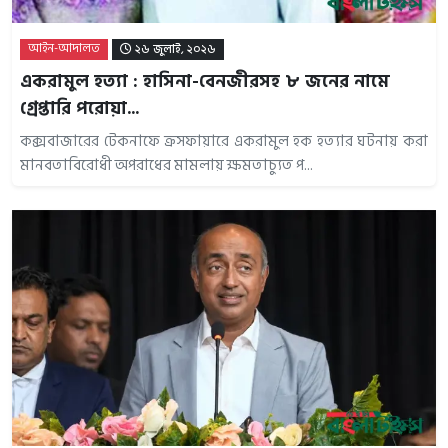
আইন-আদালত
২৬ জুলাই, ২০২৬
একরামুল হত্যা : হাসিনা-বেনজীরসহ ৮ জনের নামে
গ্রেপ্তারি পরোয়া...
কক্সবাজারের টেকনাফে ক্রসফায়ারে একরামুল হক হত্যার ঘটনায় করা
মানবতাবিরোধী অপরাধের মামলায় ক্ষমতাচ্যুত প...