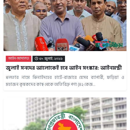
আইন-আদালত
৩১ জুলাই, ২০২৬
জুলাই সনদের আলোকেই হবে আইন সংস্কার: আইনমন্ত্রী
ধলতার নামে ঝিনাইদহের হাটে-বাজারে যেসব ব্যাপারী, ফড়িয়া ও
মহাজন কৃষকদের কাছ থেকে অতিরিক্ত পণ্য (৪২ কেজ...