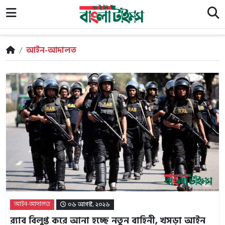
/
আইন-আদালত
আইন-আদালত
০৬ আগস্ট, ২০২৬
র‍্যাব বিলুপ্ত করে আনা হচ্ছে নতুন বাহিনী, খসড়া আইন