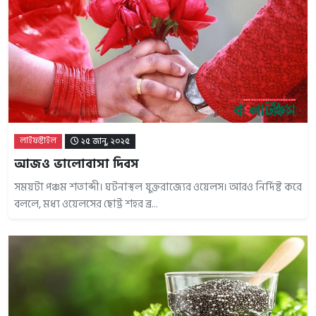
লাইফষ্টাইল
২৫ জানু, ২০২৫
আজও ভালোবাসা দিবস
সময়টা পঞ্চম শতাব্দী। ঘটনাস্থল যুক্তরাজ্যের ওয়েলস। আরও নির্দিষ্ট করে
বললে, মধ্য ওয়েলসের ছোট্ট শহর ব্র...