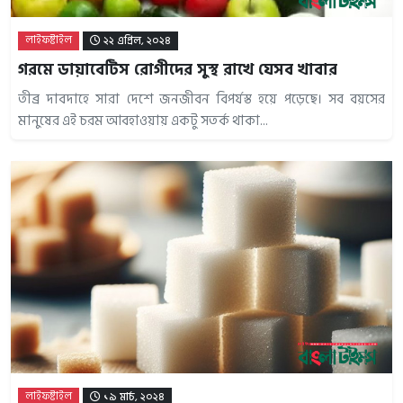
লাইফষ্টাইল
২২ এপ্রিল, ২০২৪
গরমে ডায়াবেটিস রোগীদের সুস্থ রাখে যেসব খাবার
তীব্র দাবদাহে সারা দেশে জনজীবন বিপর্যস্ত হয়ে পড়েছে। সব বয়সের
মানুষের এই চরম আবহাওয়ায় একটু সতর্ক থাকা...
লাইফষ্টাইল
১৯ মার্চ, ২০২৪