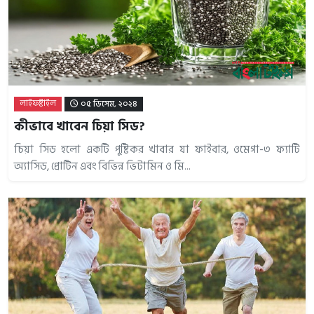
লাইফষ্টাইল
০৫ ডিসেম, ২০২৪
কীভাবে খাবেন চিয়া সিড?
চিয়া সিড হলো একটি পুষ্টিকর খাবার যা ফাইবার, ওমেগা-৩ ফ্যাটি
অ্যাসিড, প্রোটিন এবং বিভিন্ন ভিটামিন ও মি...