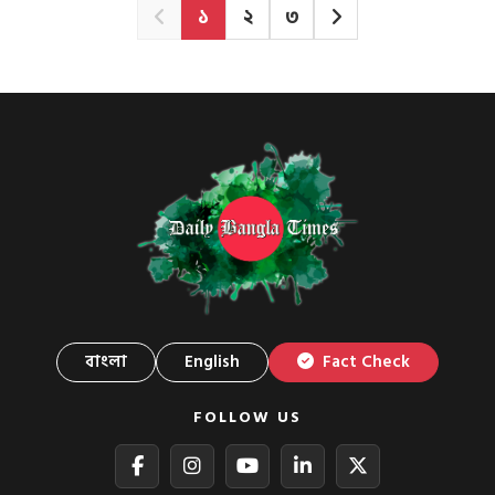
১
২
৩
বাংলা
English
Fact Check
FOLLOW US