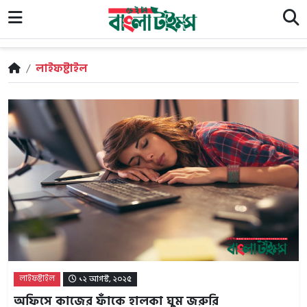
/
লাইফষ্টাইল
লাইফষ্টাইল
১২ আগস্ট, ২০২৫
অফিসে কাজের ফাঁকে হালকা ঘুম জরুরি