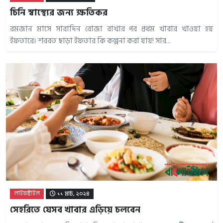
চিনি স্বাস্থ্যের জন্য ক্ষতিকর
রমজান মাসে সারাদিন রোজা রাখার পর প্রথম খাবার খাওয়া হয়
ইফতারে। শরবত ছাড়া ইফতার কি কল্পনা করা যায়! সার...
লাইফষ্টাইল
১১ মার্চ, ২০২৪
সেহরিতে যেসব খাবার এড়িয়ে চলবেন