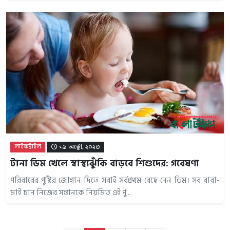
লাইফষ্টাইল
১৯ অক্টো, ২০২৩
টানা ডিম খেলে স্বাস্থ্যঝুঁকি বাড়বে শিশুদের: গবেষণা
পরিবারের পুষ্টির জোগান দিতে সবাই সর্বপ্রথম বেছে নেন ডিম। সব বাবা-
মাই চান নিজের সন্তানকে নিয়মিত এই পু...