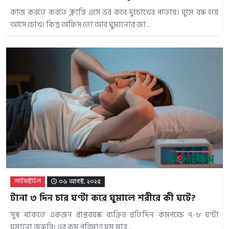
কাজ করতে করতে ক্লান্তি এসে ভর করে দুচোখের পাতায়। ঘুমে বন্ধ হয়ে
আসে চোখ। কিন্তু অফিস তো আর ঘুমানোর জা...
লাইফষ্টাইল
০৬ আগস্ট, ২০২৫
টানা ৩ দিন চার ঘণ্টা করে ঘুমালে শরীরে কী ঘটে?
সুস্থ থাকতে একজন প্রাপ্তবয়স্ক ব্যক্তির প্রতিদিন কমপক্ষে ৭-৮ ঘণ্টা
ঘুমানো জরুরি। এর কম পরিমাণ ঘুম মার...