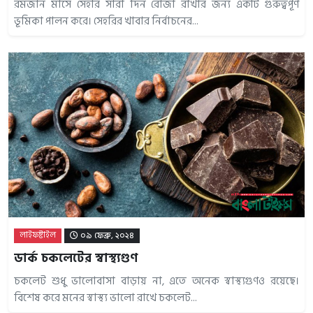
রমজান মাসে সেহরি সারা দিন রোজা রাখার জন্য একটি গুরুত্বপূর্ণ
ভূমিকা পালন করে। সেহরির খাবার নির্বাচনের...
লাইফষ্টাইল
০৯ ফেব্রু, ২০২৪
ডার্ক চকলেটের স্বাস্থ্যগুণ
চকলেট শুধু ভালোবাসা বাড়ায় না, এতে অনেক স্বাস্থ্যগুণও রয়েছে।
বিশেষ করে মনের স্বাস্থ্য ভালো রাখে চকলেট...