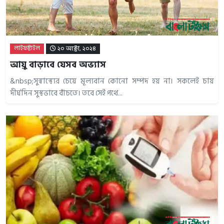
লাইফষ্টাইল
২০ অক্টো, ২০২৪
আয়ু বাড়াবে যেসব অভ্যাস
&nbsp;সুস্বাস্থ্যের চেয়ে মূল্যবান কোনো সম্পদ হয় না। সকলেই চায়
দীর্ঘদিন সুস্থভাবে বাঁচতে। তবে সেই পথে...