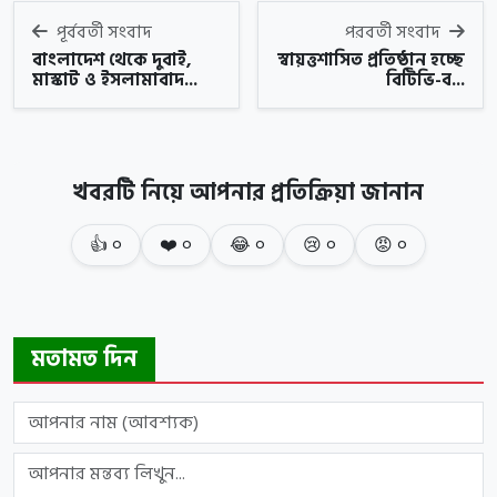
পূর্ববর্তী সংবাদ
পরবর্তী সংবাদ
বাংলাদেশ থেকে দুবাই,
স্বায়ত্তশাসিত প্রতিষ্ঠান হচ্ছে
মাস্কাট ও ইসলামাবাদ...
বিটিভি-ব...
খবরটি নিয়ে আপনার প্রতিক্রিয়া জানান
👍
০
❤️
০
😂
০
😢
০
😡
০
মতামত দিন