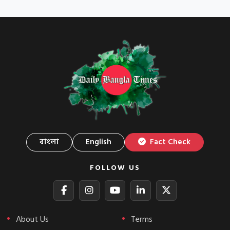
বাংলা
English
Fact Check
FOLLOW US
About Us
Terms