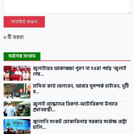
সাবমিট করুন
০ টি মন্তব্য
সর্বশেষ সংবাদ
জুলাইয়ের আকাঙ্ক্ষা পূরণ না হওয়া পর্যন্ত ‘জুলাই
শেষ...
হাসিনা কার্ড খেলবেন, আবার সুসম্পর্ক চাইবেন, দুটি
ব...
জুলাই যোদ্ধাদের রিকশা-অটোরিকশা উপহার
প্রধানমন্ত্রী...
জ্বালানি সংকট মোকাবিলায় সরকার সর্বোচ্চ চেষ্টা
চালি...