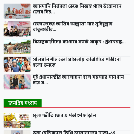
আমদানি নির্ভরতা ভেঙে নিজস্ব গ্যাস উত্তোলনে
জোর দিচ...
হেফাজতের আমির আল্লামা শাহ মুহিব্বুল্লাহ
বাবুনগরীর...
বিভ্রান্তকারীদের ব্যাপারে সতর্ক থাকুন : প্রধানমন্ত...
সালমান শাহ হত্যা মামলায় কারাগারে পাঠানো
হলো ডনকে
দুই প্রধানমন্ত্রীর আলোচনা হলে সমস্যার সমাধান
হয়ে য...
জনপ্রিয় সংবাদ
মূল্যস্ফীতি ফের ৯ শতাংশ ছাড়াল
ভুয়া মেডিক্যাল ডিগ্রি জামায়াতের ঢাকা-১৭