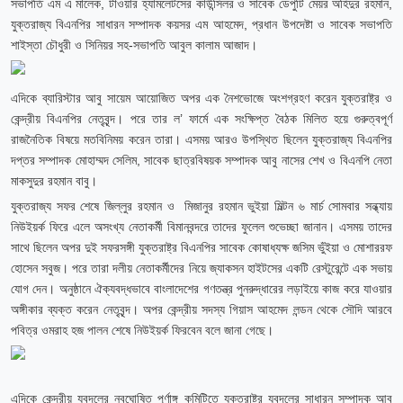
সভাপতি এম এ মালেক, টাওয়ার হ্যামলেটসের কাউন্সিলর ও সাবেক ডেপুটি মেয়র অহিদুর রহমান,
যুক্তরাজ্য বিএনপির সাধারন সম্পাদক কয়সর এম আহমেদ, প্রধান উপদেষ্টা ও সাবেক সভাপতি
শাইস্তা চৌধুরী ও সিনিয়র সহ-সভাপতি আবুল কালাম আজাদ।
এদিকে ব্যারিস্টার আবু সায়েম আয়োজিত অপর এক নৈশভোজে অংশগ্রহণ করেন যুক্তরাষ্ট্র ও
কেন্দ্রীয় বিএনপির নেতৃবৃন্দ। পরে তার ল’ ফার্মে এক সংক্ষিপ্ত বৈঠক মিলিত হয়ে গুরুত্বপূর্ণ
রাজনৈতিক বিষয়ে মতবিনিময় করেন তারা। এসময় আরও উপস্থিত ছিলেন যুক্তরাজ্য বিএনপির
দপ্তর সম্পাদক মোহাম্মদ সেলিম, সাবেক ছাত্রবিষয়ক সম্পাদক আবু নাসের শেখ ও বিএনপি নেতা
মাকসুদুর রহমান বাবু।
যুক্তরাজ্য সফর শেষে জিল্লুর রহমান ও মিজানুর রহমান ভুইয়া মিল্টন ৬ মার্চ সোমবার সন্ধ্যায়
নিউইয়র্ক ফিরে এলে অসংখ্য নেতাকর্মী বিমানবন্দরে তাদের ফুলেল শুভেচ্ছা জানান। এসময় তাদের
সাথে ছিলেন অপর দুই সফরসঙ্গী যুক্তরাষ্ট্র বিএনপির সাবেক কোষাধ্যক্ষ জসিম ভুঁইয়া ও মোশাররফ
হোসেন সবুজ। পরে তারা দলীয় নেতাকর্মীদের নিয়ে জ্যাকসন হাইটসের একটি রেস্টুরেন্টে এক সভায়
যোগ দেন। অনুষ্ঠানে ঐক্যবদ্ধভাবে বাংলাদেশের গণতন্ত্র পুনরুদ্ধারের লড়াইয়ে কাজ করে যাওয়ার
অঙ্গীকার ব্যক্ত করেন নেতৃবৃন্দ। অপর কেন্দ্রীয় সদস্য গিয়াস আহমেদ লন্ডন থেকে সৌদি আরবে
পবিত্র ওমরাহ হজ পালন শেষে নিউইয়র্ক ফিরবেন বলে জানা গেছে।
এদিকে কেন্দ্রীয় যুবদলের নবঘোষিত পূর্ণাঙ্গ কমিটিতে যুক্তরাষ্ট্র যুবদলের সাধারন সম্পাদক আবু