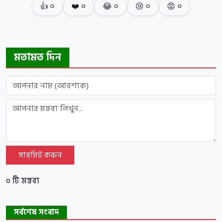
👍
০
❤️
০
😂
০
😢
০
😡
০
মতামত দিন
সাবমিট করুন
০ টি মন্তব্য
সর্বশেষ সংবাদ