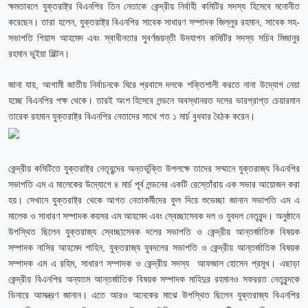
ক্ষমতাবলে যুক্তরাষ্ট্র বিএনপির তিন নেতাকে কেন্দ্রীয় নির্বাহী কমিটির সদস্য হিসেবে মনোনীত
করেছেন। তারা হলেন, যুক্তরাষ্ট্র বিএনপির সাবেক সাধারণ সম্পাদক জিল্লুর রহমান, সাবেক সহ-
সভাপতি গিয়াস আহমেদ এবং স্বাধীনতার সুবর্ণজয়ন্তী উদযাপন কমিটির সদস্য সচিব মিজানুর
রহমান ভুইয়া মিল্টন।
জানা যায়, আগামী জাতীয় নির্বাচনকে ঘিরে প্রবাসে দলকে শক্তিশালী করতে নানা উদ্যোগ নেয়া
হচ্ছে বিএনপির পক্ষ থেকে। তারই অংশ হিসেবে লন্ডনে অবস্থানরত দলের ভারপ্রাপ্ত চেয়ারমান
তারেক রহমান যুক্তরাষ্ট্র বিএনপির নেতাদের সাথে গত ১ মার্চ বুধবার বৈঠক করেন।
কেন্দ্রীয় কমিটিতে যুক্তরাষ্ট্র নেতৃবৃন্দের অন্তর্ভুক্তি উপলক্ষে তাদের সম্মানে যুক্তরাজ্য বিএনপির
সভাপতি এম এ মালেকের উদ্যোগে ৪ মার্চ পূর্ব লন্ডনের একটি রেস্তোঁরায় এক সভার আয়োজন করা
হয়। সেখানে যুক্তরাষ্ট্র থেকে আগত নেতাকর্মীদের ফুল দিয়ে শুভেচ্ছা জানান সভাপতি এম এ
মালেক ও সাধারণ সম্পাদক কয়সর এম আহমেদ এবং স্বেচ্ছাসেবক দল ও যুবদল নেতৃবৃন্দ। অনুষ্ঠানে
উপস্থিত ছিলেন যুক্তরাজ্য স্বেচ্ছাসেবক দলের সভাপতি ও কেন্দ্রীয় আন্তর্জাতিক বিষয়ক
সম্পাদক নাসির আহমেদ শাহিন, যুক্তরাজ্য যুবদলের সভাপতি ও কেন্দ্রীয় আন্তর্জাতিক বিষয়ক
সম্পাদক এম এ রহিম, সাধারণ সম্পাদক ও কেন্দ্রীয় সদস্য আফজাল হোসেন প্রমূখ। এছাড়া
কেন্দ্রীয় বিএনপির অন্যতম আন্তর্জাতিক বিষয়ক সম্পাদক মাহিদুর রহমানও সফররত নেতৃবৃন্দকে
ডিনারে আমন্ত্রণ জানান। এতে আরও অনেকের মাঝে উপস্থিত ছিলেন যুক্তরাজ্য বিএনপির