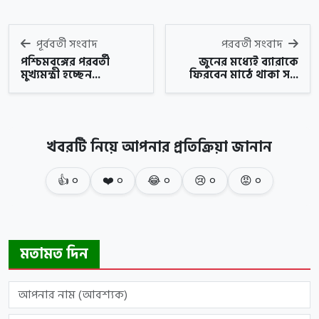
পূর্ববর্তী সংবাদ
পরবর্তী সংবাদ
পশ্চিমবঙ্গের পরবর্তী
জুনের মধ্যেই ব্যারাকে
মুখ্যমন্ত্রী হচ্ছেন...
ফিরবেন মাঠে থাকা স...
খবরটি নিয়ে আপনার প্রতিক্রিয়া জানান
👍
০
❤️
০
😂
০
😢
০
😡
০
মতামত দিন