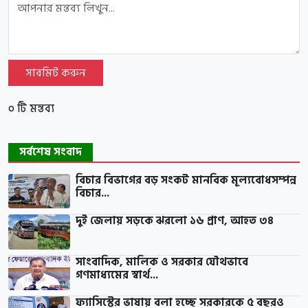
সাবমিট করুন
০ টি মন্তব্য
সর্বশেষ সংবাদ
বিচার বিভাগের বড় সংকট মানবিক মূল্যবোধসম্পন্ন
বিচার...
দুই জেলায় সড়কে ঝরলো ১৬ প্রাণ, আহত ৩৪
সাংবাদিক, মালিক ও সরকার যৌথভাবে
গণমাধ্যমের স্বার্থ...
ফ্যাসিস্টের ভাষায় বলা হচ্ছে সরকারকে ৫ বছরও