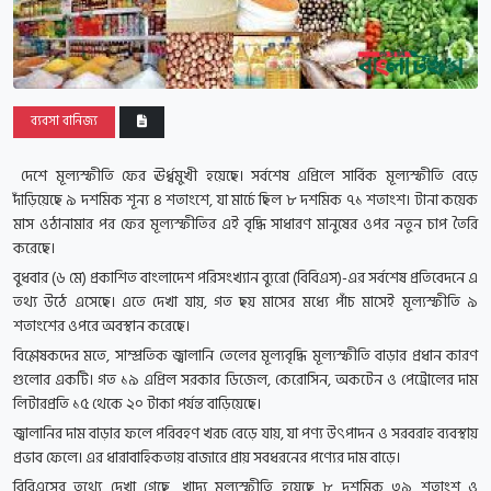
ব্যবসা বানিজ্য
দেশে মূল্যস্ফীতি ফের ঊর্ধ্বমুখী হয়েছে। সর্বশেষ এপ্রিলে সার্বিক মূল্যস্ফীতি বেড়ে
দাঁড়িয়েছে ৯ দশমিক শূন্য ৪ শতাংশে, যা মার্চে ছিল ৮ দশমিক ৭১ শতাংশ। টানা কয়েক
মাস ওঠানামার পর ফের মূল্যস্ফীতির এই বৃদ্ধি সাধারণ মানুষের ওপর নতুন চাপ তৈরি
করেছে।
বুধবার (৬ ‌মে) প্রকাশিত বাংলাদেশ পরিসংখ্যান ব্যুরো (বিবিএস)-এর সর্বশেষ প্রতিবেদনে এ
তথ্য উঠে এসেছে। এতে দেখা যায়, গত ছয় মাসের মধ্যে পাঁচ মাসেই মূল্যস্ফীতি ৯
শতাংশের ওপরে অবস্থান করেছে।
বিশ্লেষকদের মতে, সাম্প্রতিক জ্বালানি তেলের মূল্যবৃদ্ধি মূল্যস্ফীতি বাড়ার প্রধান কারণ
গুলোর একটি। গত ১৯ এপ্রিল সরকার ডিজেল, কেরোসিন, অকটেন ও পেট্রোলের দাম
লিটারপ্রতি ১৫ থেকে ২০ টাকা পর্যন্ত বাড়িয়েছে।
জ্বালানির দাম বাড়ার ফলে পরিবহণ খরচ বেড়ে যায়, যা পণ্য উৎপাদন ও সরবরাহ ব্যবস্থায়
প্রভাব ফেলে। এর ধারাবাহিকতায় বাজারে প্রায় সবধরনের পণ্যের দাম বাড়ে।
বিবিএসের তথ্যে দেখা গেছে, খাদ্য মূল্যস্ফীতি হয়েছে ৮ দশমিক ৩৯ শতাংশ ও