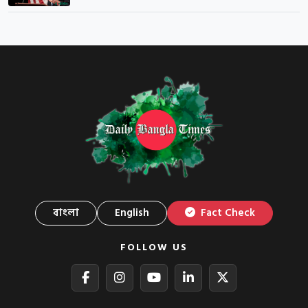
বাংলা
English
Fact Check
FOLLOW US