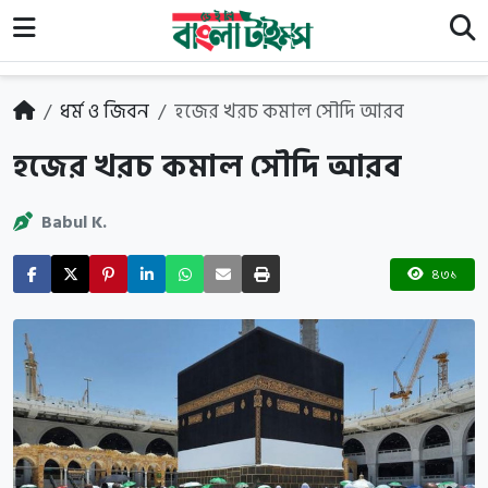
ধর্ম ও জিবন
হজের খরচ কমাল সৌদি আরব
হজের খরচ কমাল সৌদি আরব
Babul K.
৪৩১