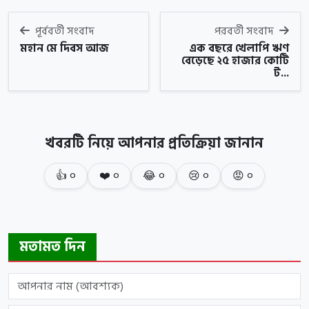
পূর্ববর্তী সংবাদ
পরবর্তী সংবাদ
মহান মে দিবস আজ
এক বছরে খেলাপি ঋণ
বেড়েছে ২৫ হাজার কোটি
ট...
খবরটি নিয়ে আপনার প্রতিক্রিয়া জানান
👍
০
❤️
০
😂
০
😢
০
😡
০
মতামত দিন