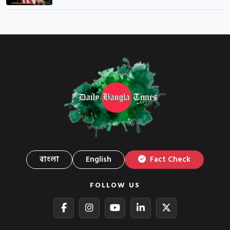
বাংলা
English
Fact Check
FOLLOW US