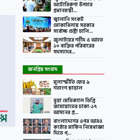
অটোরিকশা উপহার
প্রধানমন্ত্রী...
জ্বালানি সংকট
মোকাবিলায় সরকার
সর্বোচ্চ চেষ্টা চালি...
জুলাইয়ের শহীদ ও আহত
১০ ব্যক্তির পরিবারের
সদস্যদের...
জনপ্রিয় সংবাদ
মূল্যস্ফীতি ফের ৯
শতাংশ ছাড়াল
ভুয়া মেডিক্যাল ডিগ্রি
জামায়াতের ঢাকা-১৭
আসনের প্র...
বাংলাদেশের ওপর আরও
কঠোর মার্কিন নিষেধাজ্ঞা
দিতে প্...