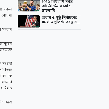
২০২৬ বিশ্বকাপ পর্যন্ত
আর্জেন্টিনার কোচ
ন্য সকল
স্কালোনি
ল ঘোষণা
অবাধ ও সুষ্ঠু নির্বাচনের
সমর্থনে প্রতিশ্রুতিবদ্ধ য...
াল সংবাদ
মানুষের
ভৌমত্বকে
িক সংকট
াজনৈতিক
কে ফ্রি
ই বিএনপি
র ঘটনাও
পির ৩৯৫