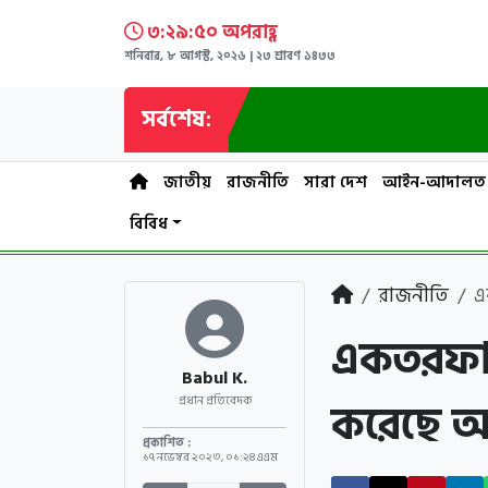
৩:২৯:৫১ অপরাহ্ণ
শনিবার, ৮ আগস্ট, ২০২৬ | ২৩ শ্রাবণ ১৪৩৩
সর্বশেষ:
জাতীয়
রাজনীতি
সারা দেশ
আইন-আদালত
বিবিধ
রাজনীতি
এ
একতরফা ন
Babul K.
করেছে আ
প্রধান প্রতিবেদক
প্রকাশিত :
১৭ নভেম্বর ২০২৩
,
০১:২৪ এএম