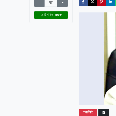
-
অ
+
মোট পঠিত:
৪৩৩
রাজনীতি