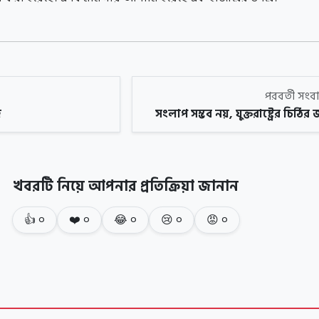
পরবর্তী সং
জ
সংলাপ সম্ভব নয়, যুক্তরাষ্ট্রের চিঠির 
খবরটি নিয়ে আপনার প্রতিক্রিয়া জানান
👍
০
❤️
০
😂
০
😢
০
😡
০