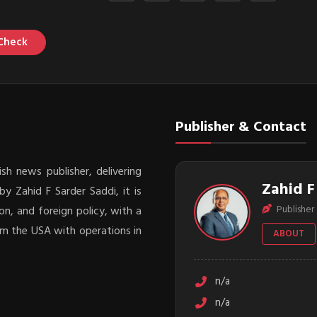
Check
Publisher & Contact
sh news publisher, delivering
Zahid F
y Zahid F Sarder Saddi, it is
Publisher 
on, and foreign policy, with a
rom the USA with operations in
ABOUT
n/a
n/a