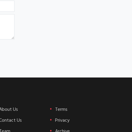
About Us
Terms
Contact Us
Privacy
Team
Archive