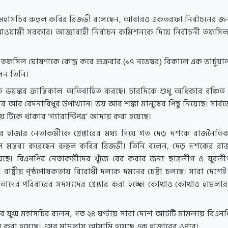
ম মহাসচিব রুহুল কবির রিজভী বলেছেন, আবারও একতরফা নির্বাচনের জ
ওয়ামী সরকার। আজ্ঞাবাহী নির্বাচন কমিশনকে দিয়ে নির্বাচনী তফসি
র তফসিল ঘোষণাকে কেন্দ্র করে শুক্রবার (১৭ নভেম্বর) বিকালে এক ভার্চুয়
েন তিনি।
ভয়ঙ্কর ক্রান্তিকাল অতিবাহিত করছে। চারদিকে শুধু অধিকার বঞ্চিত 
র আর বেদনাবিধুর উপাখ্যান। ভয় আর শঙ্কা মানুষের পিছু নিয়েছে। সার্ব
ায় টিকে থাকার ‘গ্যারান্টিপত্র’ আদায় করা হয়েছে।
 হাজার নেতাকর্মীকে গ্রেপ্তারের মধ্য দিয়ে গত দেড় দশকে রাজনৈত
বলে মন্তব্য করেছেন রুহুল কবির রিজভী। তিনি বলেন, দেড় দশকের র
েছে। বিএনপির নেতাকর্মীদের খুঁজে বের করার জন্য ছাত্রলীগ ও যুবলীগ
। রাষ্ট্রীয় পৃষ্ঠপোষকতায় বিরোধী দলকে দমনের চেষ্টা চলছে। সারা দেশে
 তাদের পরিবারের সদস্যদের গ্রেপ্তার করা হচ্ছে। কোথাও কোথাও হামলা
 যুগ্ম মহাসচিব বলেন, গত ২৪ ঘণ্টায় সারা দেশে আটটি মামলায় বিএন
্তার করা হয়েছে। এসব মামলায় আসামি হয়েছে এক হাজারের ওপরে।