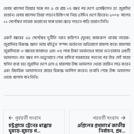
বেগম খালেদা জিয়ার সঙ্গে গত ৬ মে প্রায় ১৭ বছর পর দেশে এসেছিলেন ডা. জুবাইদা
রহমান। বেগম খালেদা জিয়া লন্ডনে চিকিৎসা নিয়ে ওইদিন দেশে ফিরেন। ২০০৮ সালের
১১ সেপ্টেম্বর তারেক রহমানের সঙ্গে ঢাকা ছেড়ে লন্ডনে পাড়ি জমান তিনি।
একই বছরের ২৬ সেপ্টেম্বর দুর্নীতি দমন কমিশন (দুদক) কাফরুল থানায় তারেক-
জুবাইদার বিরুদ্ধে জ্ঞাত আয় বহির্ভূত সম্পদ অর্জনের অভিযোগে মামলা করে। মামলায়
জুবাইদাকে ৩ বছরের কারাদণ্ড এবং ৩৫ লাখ টাকা অর্থদণ্ডের সাজা দেন ঢাকার একটি
আদালত। গত বছর গণ-অভ্যুত্থানে শেখ হাসিনা সরকারের পতনের পর তাঁর সেই সাজা
স্থগিত করা হয়। জুবাইদা দেশে এসে এ মামলায় উচ্চ আদালত থেকে জামিন লাভ করেন
এবং বিচারিক আদালতের রায়ের বিরুদ্ধে আপিল করেন। শুনানি শেষে উচ্চ আদালত
থেকে খালাস পান তিনি।
পূর্ববর্তী সংবাদ
পরবর্তী সংবাদ
চট্টগ্রামে ট্রেনের ধাক্কায়
এপ্রিলের প্রথমার্ধে জাতীয়
দুমড়ে-মুচড়ে গ...
নির্বাচন, প্রধ...