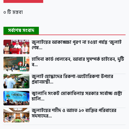
০ টি মন্তব্য
সর্বশেষ সংবাদ
জুলাইয়ের আকাঙ্ক্ষা পূরণ না হওয়া পর্যন্ত ‘জুলাই
শেষ...
হাসিনা কার্ড খেলবেন, আবার সুসম্পর্ক চাইবেন, দুটি
ব...
জুলাই যোদ্ধাদের রিকশা-অটোরিকশা উপহার
প্রধানমন্ত্রী...
জ্বালানি সংকট মোকাবিলায় সরকার সর্বোচ্চ চেষ্টা
চালি...
জুলাইয়ের শহীদ ও আহত ১০ ব্যক্তির পরিবারের
সদস্যদের...