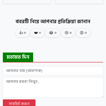
খবরটি নিয়ে আপনার প্রতিক্রিয়া জানান
👍
০
❤️
০
😂
০
😢
০
😡
০
মতামত দিন
সাবমিট করুন