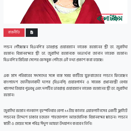
রাজনীতি
লন্ডন পৌঁছেছেন বিএনপি’র ভারপ্রাপ্ত চেয়ারম্যান তারেক রহমানের স্ত্রী ডা. জুবাইদা
রহমান। বিমানবন্দরে স্ত্রী ডা. জুবাইদা রহমানকে অভ্যর্থনা জানান তারেক রহমান।
বিএনপি’র মিডিয়া সেলের ফেসবুক পেইজে এই তথ্য প্রকাশ করা হয়েছে।
এক মাস পরিবারের সদস্যদের সঙ্গে ব্যস্ত সময় কাটিয়ে যুক্তরাজ্যের লন্ডনে ফিরেছেন
বাংলাদেশ জাতীয়তাবাদী দলের (বিএনপি) চেয়ারপার্সন ও সাবেক প্রধানমন্ত্রী বেগম
খালেদা জিয়ার পুত্রবধূ এবং দলটির ভারপ্রাপ্ত চেয়ারম্যান তারেক রহমানের স্ত্রী ডা. জুবাইদা
রহমান।
জুবাইদা রহমান গতকাল বৃহস্পতিবার বেলা ১১টায় কাতার এয়ারলাইনসের একটি ফ্লাইটে
লন্ডনের উদ্দেশে ঢাকার হজরত শাহজালাল আন্তর্জাতিক বিমানবন্দর ছাড়েন। লন্ডনে
স্বামী ও মেয়ের সঙ্গে পবিত্র ঈদুল আযহা উদযাপন করবেন তিনি।