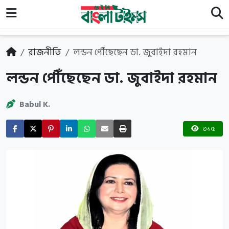
রাজনীতি
লন্ডন পৌঁছেছেন ডা. জুবাইদা রহমান
লন্ডন পৌঁছেছেন ডা. জুবাইদা রহমান
Babul K.
৩১৫