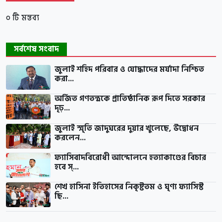
০ টি মন্তব্য
সর্বশেষ সংবাদ
জুলাই শহিদ পরিবার ও যোদ্ধাদের মর্যাদা নিশ্চিত
করা...
অর্জিত গণতন্ত্রকে প্রাতিষ্ঠানিক রূপ দিতে সরকার
দৃঢ়...
জুলাই স্মৃতি জাদুঘরের দুয়ার খুলেছে, উদ্বোধন
করলেন...
ফ্যাসিবাদবিরোধী আন্দোলনে হত্যাকাণ্ডের বিচার
হবে স্...
শেখ হাসিনা ইতিহাসের নিকৃষ্টতম ও ঘৃণ্য ফ্যাসিস্ট
ছি...