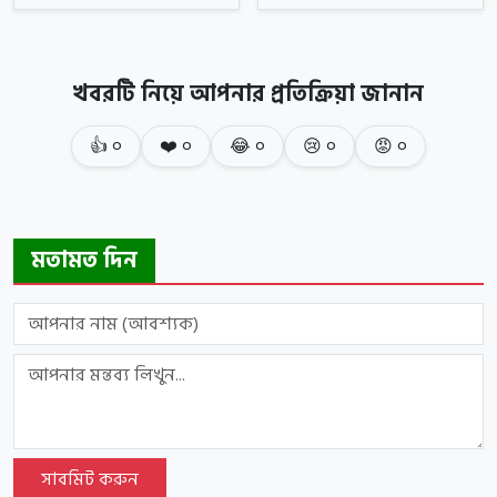
খবরটি নিয়ে আপনার প্রতিক্রিয়া জানান
👍
০
❤️
০
😂
০
😢
০
😡
০
মতামত দিন
সাবমিট করুন