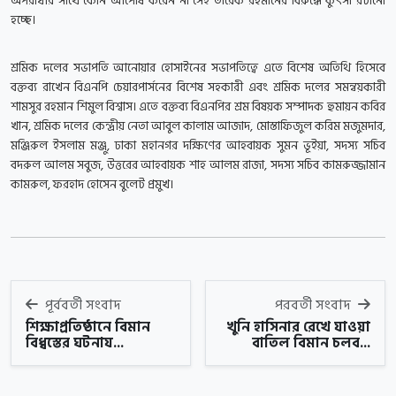
অপরাধীর সাথে কোন আপোষ করেন না সেই তারেক রহমানের বিরুদ্ধে কুৎসা রটানো
হচ্ছে।
শ্রমিক দলের সভাপতি আনোয়ার হোসাইনের সভাপতিত্বে এতে বিশেষ অতিথি হিসেবে
বক্তব্য রাখেন বিএনপি চেয়ারপার্সনের বিশেষ সহকারী এবং শ্রমিক দলের সমন্বয়কারী
শামসুর রহমান শিমুল বিশ্বাস। এতে বক্তব্য বিএনপির শ্রম বিষয়ক সম্পাদক হুমায়ন কবির
খান, শ্রমিক দলের কেন্দ্রীয় নেতা আবুল কালাম আজাদ, মোস্তাফিজুল করিম মজুমদার,
মঞ্জিরুল ইসলাম মঞ্জু, ঢাকা মহানগর দক্ষিণের আহবায়ক সুমন ভূইয়া, সদস্য সচিব
বদরুল আলম সবুজ, উত্তরের আহবায়ক শাহ আলম রাজা, সদস্য সচিব কামরুজ্জামান
কামরুল, ফরহাদ হোসেন বুলেট প্রমুখ।
পূর্ববর্তী সংবাদ
পরবর্তী সংবাদ
শিক্ষাপ্রতিষ্ঠানে বিমান
খুনি হাসিনার রেখে যাওয়া
বিধ্বস্তের ঘটনায...
বাতিল বিমান চলব...