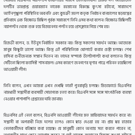
সোমবার বিএনপির নয়াপল্টন কার্যালয়ের সামনে জাতীয়তাবাদী শ্রমিক দল আয়োজিত
দলটির ভারপ্রাপ্ত চেয়ারম্যান তারেক রহমানের বিরুদ্ধে কুৎসা রটানো, সারাদেশে
আইনশৃঙ্খলা পরিস্থিতির অবনতি এবং কুচক্রী মহল কতৃক নির্বাচন বানচালের ষড়যন্ত্রের
প্রতিবাদে এক বিক্ষোভ মিছিল পূর্বক সমাবেশে তিনি এসব কথা বলেন। বিক্ষোভ মিছিলটি
নয়াপল্টন থেকে শুরু হয়ে বিজয়নগর পল্টন হয়ে প্রেসক্লাবে গিয়ে শেষ হয়।
রিজভী বলেন, ড. ইউনুস নির্বাচিত সরকার নয়। কিন্তু সকলের সমর্থন আছে। আজকে
মানুষ কিছুটা ভালো আছে। কিন্তু এই পরিস্থিতিকে ঘোলাটে করার চেষ্টা চলছে। শেখ
হাসিনা গুনীজনকে সম্মান দিতেন না। তাদের সম্পর্কে উল্টোপাল্টা কথা বলতেন। কিন্তু
সেটিতো ছিলো ফ্যাসিস্ট শাসনামল। এসব কারণে জনগণের ঘৃণার পাত্রে পরিনত হয়েছিলো
আওয়ামী লীগ।
তিনি বলেন, এখন আমরা এখন দেখছি তারই পুনরাবৃত্তি চলছে। মিডফোর্ডে বিএনপির
নামধারী সন্ত্রাসীরা ব্যবসায়ী সোহাগকে হত্যা করে। বিএনপি সঙ্গে সঙ্গে সাংগঠনিক ব্যবস্থা
নেওয়ার পাশাপাশি গ্রেপ্তারের দাবি জানায়।
বিএনপির এই নেতা বলেন, বিএনপি আওয়ামী লীগের মত মাফিয়াদের সমর্থন করে না।
সন্ত্রাসী বা অপরাধী নিজ দলের হলেও কোন ছাড় দেওয়া হয় না। প্রায় ছয় হাজার
নেতাকর্মীদের বহিষ্কার করা হয়েছে। যে মানুষটি কোন অন্যায় সহ্য করতে পারেন না,