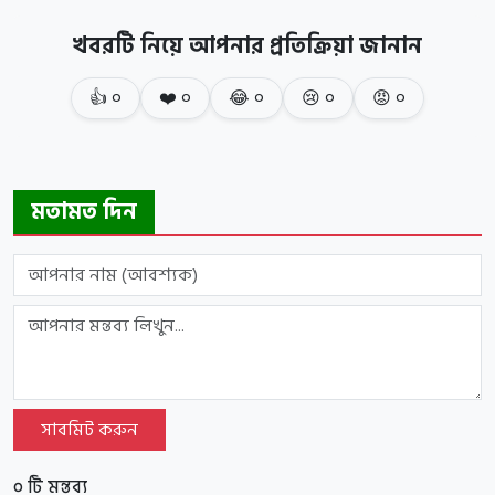
খবরটি নিয়ে আপনার প্রতিক্রিয়া জানান
👍
০
❤️
০
😂
০
😢
০
😡
০
মতামত দিন
সাবমিট করুন
০ টি মন্তব্য