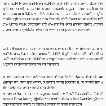
বিচার বিভাগ বিকেন্দ্রীকরণ বিষয়ে অগ্রগতির কথা জানিয়ে তিনি বলেন, রাজধানীতে
সুপ্রিম কোর্টের স্থায়ী আসন থাকবে। তবে প্রেসিডেন্টের অনুমোদন নিয়ে প্রধান বিচারপতি
সময়ে সময়ে যে সার্কিট বেঞ্চ প্রতিষ্ঠা করতে পারতেন তার পরিবর্তে রাজধানীতে সুপ্রিম
কোর্টের স্থায়ী আসন থাকবে এবং প্রধান বিচারপতি প্রতিটি বিভাগে এক বা একাধিক স্থায়ী
বেঞ্চ থাকবে। অর্থাৎ হাইকোর্টের স্থায়ী বেঞ্চ বিভাগীয় পর্যায়ে প্রতিষ্ঠার ব্যাপারে ঐকমত্য
হয়েছে। এ বিষয়ে সুস্পষ্টভাবে সংবিধানের ১০০ নম্বর অনুচ্ছেদের পরিবর্তন হবে।
জাতীয় ঐকমত্য কমিশনের সঙ্গে গতকালের আলোচনায় বিএনপি, বাংলাদেশ জামায়াত,
এনসিপি, গণঅধিকার পরিষদ, গণসংহতি, সিপিবি, বিপ্লবী ওয়ার্কার্স পার্টি, এবি পার্টিসহ
৩০টি রাজনৈতিক দলের প্রতিনিধিরা অংশগ্রহণ করেন। কমিশনের পক্ষ থেকে আগামী
৭ জুলাই পুনরায় আলোচনার দিন ধার্য করা হয়েছে।
এ সময় অন্যদের মধ্যে কমিশনের সদস্য হিসেবে উপস্থিত ছিলেন- বিচারপতি মো.
এমদাদুল হক, সফর রাজ হোসেন, ড. বদিউল আলম মজুমদার, ড. মো. আইয়ুব মিয়া ও
প্রধান উপদেষ্টার বিশেষ সহকারী মনির হায়দার।
এ পর্যন্ত সংবিধানের ৭০ নম্বর অনুচ্ছেদ, সংসদীয় স্থায়ী কমিটির সভাপতিত্ব, নির্বাচনী
এলাকার সীমানা নির্ধারণ, রাষ্ট্রপতির ক্ষমা সম্পর্কিত বিধান ও বিচার বিভাগ বিকেন্দ্রীকরণ
বিষয়ে আলোচনা নিষ্পত্তি হওয়ার কথা জানানো হয় সংবাদ বিজ্ঞপ্তিতে।