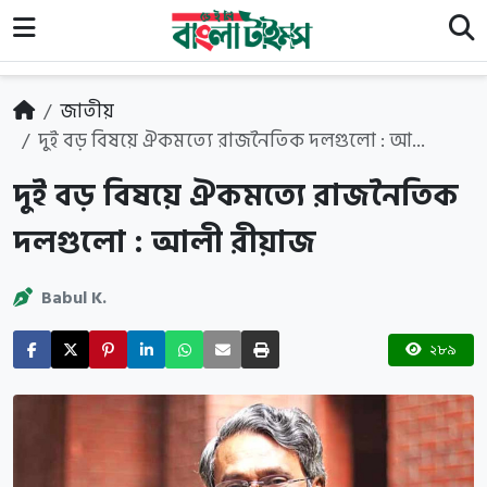
জাতীয়
দুই বড় বিষয়ে ঐকমত্যে রাজনৈতিক দলগুলো : আ...
দুই বড় বিষয়ে ঐকমত্যে রাজনৈতিক
দলগুলো : আলী রীয়াজ
Babul K.
২৮৯