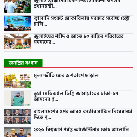
জুলাই যোদ্ধাদের রিকশা-অটোরিকশা উপহার
প্রধানমন্ত্রী...
জ্বালানি সংকট মোকাবিলায় সরকার সর্বোচ্চ চেষ্টা
চালি...
জুলাইয়ের শহীদ ও আহত ১০ ব্যক্তির পরিবারের
সদস্যদের...
জনপ্রিয় সংবাদ
মূল্যস্ফীতি ফের ৯ শতাংশ ছাড়াল
ভুয়া মেডিক্যাল ডিগ্রি জামায়াতের ঢাকা-১৭
আসনের প্র...
বাংলাদেশের ওপর আরও কঠোর মার্কিন নিষেধাজ্ঞা
দিতে প্...
২০২৬ বিশ্বকাপ পর্যন্ত আর্জেন্টিনার কোচ স্কালোনি