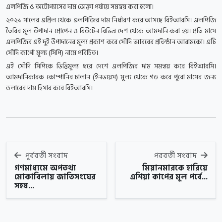
এলপিজি ও অটোগ্যাসের দাম ভোক্তা পর্যায়ে সমন্বয় করা হলো।
২০২১ সালের এপ্রিল থেকে এলপিজির দাম নির্ধারণ করে আসছে বিইআরসি। এলপিজি
তৈরির মূল উপাদান প্রোপেন ও বিউটেন বিভিন্ন দেশ থেকে আমদানি করা হয়। প্রতি মাসে
এলপিজির এই দুই উপাদানের মূল্য প্রকাশ করে সৌদি আরবের প্রতিষ্ঠান আরামকো। এটি
সৌদি কার্গো মূল্য (সিপি) নামে পরিচিত।
এই সৌদি সিপিকে ভিত্তিমূল্য ধরে দেশে এলপিজির দাম সমন্বয় করে বিইআরসি।
আমদানিকারক কোম্পানির চালান (ইনভয়েস) মূল্য থেকে গড় করে পুরো মাসের জন্য
ডলারের দাম হিসাব করে বিইআরসি।
পূর্ববর্তী সংবাদ
পরবর্তী সংবাদ
গণমাধ্যমে অপতথ্য
মিয়ানমারকে হারিয়ে
মোকাবিলায় জাতিসংঘের
এশিয়া কাপের মূল পর্বে...
সহয...