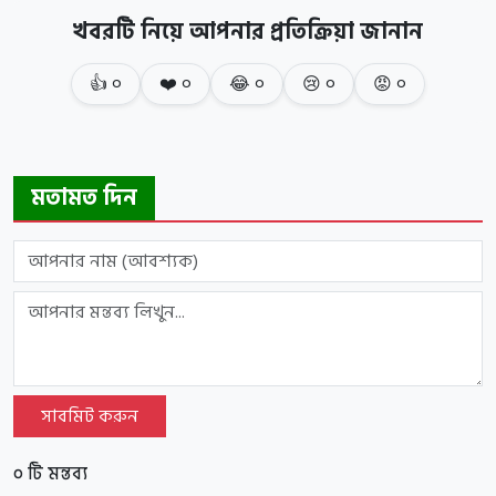
খবরটি নিয়ে আপনার প্রতিক্রিয়া জানান
👍
০
❤️
০
😂
০
😢
০
😡
০
মতামত দিন
সাবমিট করুন
০ টি মন্তব্য