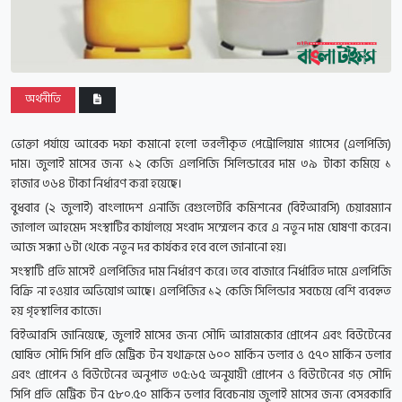
অর্থনীতি
ভোক্তা পর্যায়ে আরেক দফা কমানো হলো তরলীকৃত পেট্রোলিয়াম গ্যাসের (এলপিজি)
দাম। জুলাই মাসের জন্য ১২ কেজি এলপিজি সিলিন্ডারের দাম ৩৯ টাকা কমিয়ে ১
হাজার ৩৬৪ টাকা নির্ধারণ করা হয়েছে।
বুধবার (২ জুলাই) বাংলাদেশ এনার্জি রেগুলেটরি কমিশনের (বিইআরসি) চেয়ারম্যান
জালাল আহমেদ সংস্থাটির কার্যালয়ে সংবাদ সম্মেলন করে এ নতুন দাম ঘোষণা করেন।
আজ সন্ধ্যা ৬টা থেকে নতুন দর কার্যকর হবে বলে জানানো হয়।
সংস্থাটি প্রতি মাসেই এলপিজির দাম নির্ধারণ করে। তবে বাজারে নির্ধারিত দামে এলপিজি
বিক্রি না হওয়ার অভিযোগ আছে। এলপিজির ১২ কেজি সিলিন্ডার সবচেয়ে বেশি ব্যবহৃত
হয় গৃহস্থালির কাজে।
বিইআরসি জানিয়েছে, জুলাই মাসের জন্য সৌদি আরামকোর প্রোপেন এবং বিউটেনের
ঘোষিত সৌদি সিপি প্রতি মেট্রিক টন যথাক্রমে ৬০০ মার্কিন ডলার ও ৫৭০ মার্কিন ডলার
এবং প্রোপেন ও বিউটেনের অনুপাত ৩৫:৬৫ অনুযায়ী প্রোপেন ও বিউটেনের গড় সৌদি
সিপি প্রতি মেট্রিক টন ৫৮০.৫০ মার্কিন ডলার বিবেচনায় জুলাই মাসের জন্য বেসরকারি