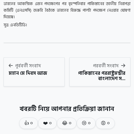
ভারতের আকস্মিক এমন পদক্ষেপের পর বৃহস্পতিবার পাকিস্তানের জাতীয় নিরাপত্তা
কমিটি (এনএসসি) জরুরি বৈঠকে ভারতের বিরুদ্ধে পাল্টা পদক্ষেপ নেওয়ার ঘোষণা
দিয়েছে।
সূত্র: এনডিটিভি।
পূর্ববর্তী সংবাদ
পরবর্তী সংবাদ
মহান মে দিবস আজ
পাকিস্তানের পররাষ্ট্রমন্ত্রীর
বাংলাদেশ স...
খবরটি নিয়ে আপনার প্রতিক্রিয়া জানান
👍
০
❤️
০
😂
০
😢
০
😡
০