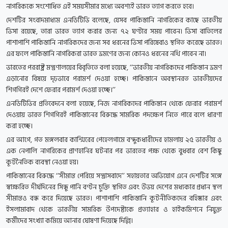
নাগরিককে সংশোধিত এই সময়সীমার মধ্যে অবশ্যই ভারত ত্যাগ করতে হবে।
দেশটির সংবাদমাধ্যম এনডিটিভি বলেছে, যেসব পাকিস্তানি নাগরিকের কাছে ভারতীয়
ভিসা রয়েছে, তারা ভারত ত্যাগ করার জন্য ৭২ ঘণ্টার সময় পাবেন। ভিসা বাতিলের
পাশাপাশি পাকিস্তানি নাগরিকদের জন্য সব ধরনের ভিসা পরিষেবাও স্থগিত করেছে ভারত।
এর ফলে পাকিস্তানি নাগরিকরা ভারত ভ্রমণের জন্য কোনও ধরনের নথি পাবেন না।
ভারতের পররাষ্ট্র মন্ত্রণালয়ের বিবৃতিতে বলা হয়েছে, ‘‘ভারতীয় নাগরিকদের পাকিস্তান ভ্রমণ
এড়ানোর বিষয়ে দৃঢ়ভাবে পরামর্শ দেওয়া হচ্ছে। পাকিস্তানে অবস্থানরত ভারতীয়দের
শিগগিরই দেশে ফেরার পরামর্শ দেওয়া হচ্ছে।’’
এনডিটিভির প্রতিবেদনে বলা হয়েছে, নিজ নাগরিকদের পাকিস্তান থেকে ফেরার পরামর্শ
দেওয়ায় ভারত শিগগিরই পাকিস্তানের বিরুদ্ধে সামরিক পদক্ষেপ নিতে পারে বলে ধারণা
করা হচ্ছে।
এর আগে, গত মঙ্গলবার কাশ্মিরের পেহেলগামে বন্দুকধারীদের হামলায় ২৫ ভারতীয় ও
এক নেপালি নাগরিকের প্রাণহানির ঘটনার পর ভারতের পক্ষ থেকে বুধবার বেশ কিছু
কূটনৈতিক ব্যবস্থা নেওয়া হয়।
পাকিস্তানের বিরুদ্ধে ‘‘সীমান্ত পেরিয়ে সন্ত্রাসবাদে’’ সহায়তার অভিযোগ এনে দেশটির সঙ্গে
স্বাক্ষরিত দীর্ঘদিনের সিন্ধু পানি বণ্টন চুক্তি স্থগিত এবং উভয় দেশের মধ্যকার প্রধান স্থল
সীমান্তও বন্ধ করে দিয়েছে ভারত। পাশাপাশি পাকিস্তানি কূটনীতিকদের বহিষ্কার এবং
ইসলামাবাদ থেকে ভারতীয় সামরিক উপদেষ্টাকে প্রত্যাহার ও হাইকমিশনে নিযুক্ত
কর্মীদের সংখ্যা কমিয়ে আনার ঘোষণা দিয়েছে দিল্লি।