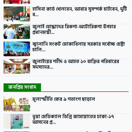
হাসিনা কার্ড খেলবেন, আবার সুসম্পর্ক চাইবেন, দুটি
ব...
জুলাই যোদ্ধাদের রিকশা-অটোরিকশা উপহার
প্রধানমন্ত্রী...
জ্বালানি সংকট মোকাবিলায় সরকার সর্বোচ্চ চেষ্টা
চালি...
জুলাইয়ের শহীদ ও আহত ১০ ব্যক্তির পরিবারের
সদস্যদের...
জনপ্রিয় সংবাদ
মূল্যস্ফীতি ফের ৯ শতাংশ ছাড়াল
ভুয়া মেডিক্যাল ডিগ্রি জামায়াতের ঢাকা-১৭
আসনের প্র...