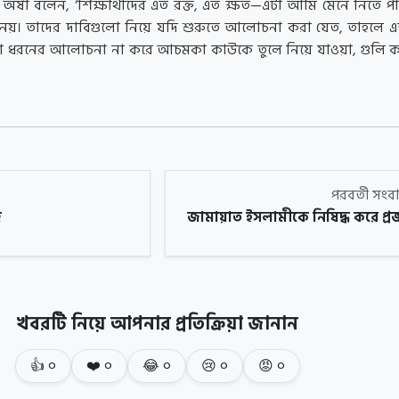
অর্ষা বলেন, ‘শিক্ষার্থীদের এত রক্ত, এত ক্ষত—এটা আমি মেনে নিতে পা
ত নয়। তাদের দাবিগুলো নিয়ে যদি শুরুতে আলোচনা করা যেত, তাহলে এ
োনো ধরনের আলোচনা না করে আচমকা কাউকে তুলে নিয়ে যাওয়া, গুলি ক
পরবর্তী সং
জ
জামায়াত ইসলামীকে নিষিদ্ধ করে প্রজ
খবরটি নিয়ে আপনার প্রতিক্রিয়া জানান
👍
০
❤️
০
😂
০
😢
০
😡
০