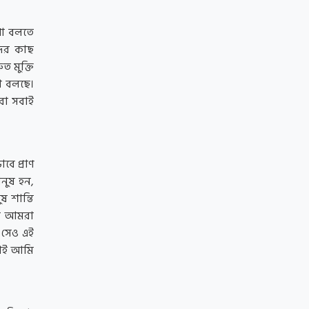
থা বলতে
দের কাছ
ত মুক্তি
রা বলছে।
রা সবাই
ে প্রাণ
নুষ হন,
 শান্তি
িন আমরা
 সেও এই
চাই আমি