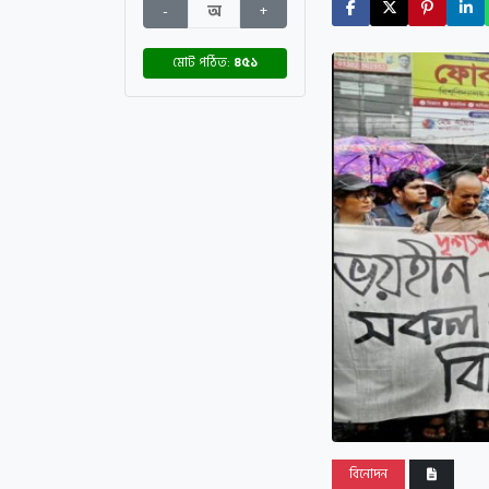
-
অ
+
মোট পঠিত:
৪৫১
বিনোদন