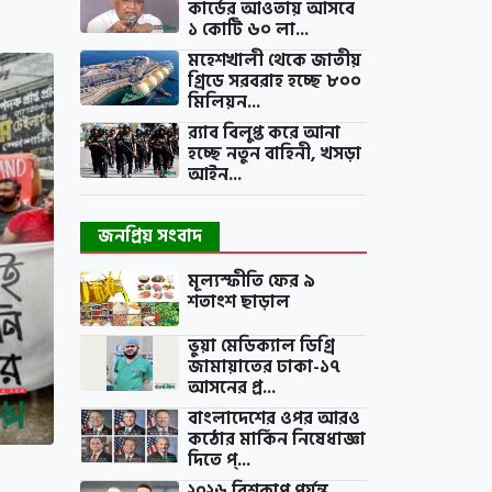
কার্ডের আওতায় আসবে
১ কোটি ৬০ লা...
মহেশখালী থেকে জাতীয়
গ্রিডে সরবরাহ হচ্ছে ৮০০
মিলিয়ন...
র‍্যাব বিলুপ্ত করে আনা
হচ্ছে নতুন বাহিনী, খসড়া
আইন...
জনপ্রিয় সংবাদ
মূল্যস্ফীতি ফের ৯
শতাংশ ছাড়াল
ভুয়া মেডিক্যাল ডিগ্রি
জামায়াতের ঢাকা-১৭
আসনের প্র...
বাংলাদেশের ওপর আরও
কঠোর মার্কিন নিষেধাজ্ঞা
দিতে প্...
২০২৬ বিশ্বকাপ পর্যন্ত