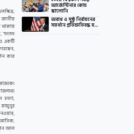
আর্জেন্টিনার কোচ
স্কালোনি
চ্চিত্র,
য় জাতীয়
অবাধ ও সুষ্ঠু নির্বাচনের
সমর্থনে প্রতিশ্রুতিবদ্ধ য...
ন থাকায়
ন, ‘সংসদ
রও একটি
করেছেন,
্তন করে
সমাজকে।
 রাজপথে।
 হত্যা,
মামুনুর
নওয়ার,
ম আতিক,
দনান আল