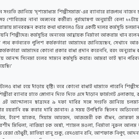
সংহতি জানিয়ে ‘দৃশ্যমাধ্যম শিল্পীসমাজ’-এর ব্যানারে রাজপথে নামেন চল
হ শোবিজের নানা অঙ্গনের কর্মীরা। পূর্বঘোষণা অনুযায়ী বেলা ১১টা
াস্তায় মানববন্ধন করার কথা থাকলেও ভিন্ন একটি দলের কর্মসূচি চলমা
 হয়নি শিল্পীদের। কর্মসূচির অন্যতম আহ্বায়ক নির্মাতা আকরাম খান বলে
 পথে কর্তব্যরত পুলিশ কর্মকর্তারা আমাদের জানিয়েছেন, সেখানে আ
 কর্মকর্তারা আমাদের কোনো প্রকার বাধা প্রদান করেননি, বরং অনুরোধ 
ায় আনন্দ সিনেমা হলের সামনে কর্মসূচি করার। আমরা তাই স্থান পরিবর
য়েছি।’
টলেও বাধা হয়ে দাঁড়ায় বৃষ্টি। তবে কোনো বাধাই থামাতে পারেনি শিল্পী
 শিল্পীরা ব্যানার হাতে স্লোগান দিতে দিতে এসে দাঁড়ান ফার্মগেট এলাকায়,
ের এই আন্দোলনে ছাত্রদের ৯ দফা দাবির সঙ্গে সংহতি জানিয়ে চলমান
র আর হয়রানি বন্ধ করার দাবি জানান। এ সময় উপস্থিতি ছিলেন অভিনেতা 
ম, ইরেশ যাকের, সিয়াম আহমেদ, আজমেরী হক বাঁধন, মোস্তফা ম
 রশীদ মিথিলা, নাজিয়া হক অর্ষা, শ্যামল মওলা, নির্মাতা নুরুল আল
রেজা চৌধুরী, মাতিয়া বানু শুকু, রেদওয়ান রনি, আশফাক নিপুণ, আ