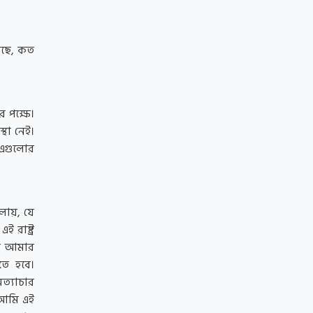
েছে, কত
 পক্ষে।
থা নেই।
 এগুলোর
ালায়, যে
ই রাষ্ট্র
গায় আমার
তে হবে।
ত্যাচার
 আমি এই