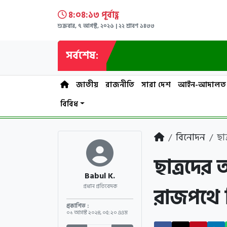
৪:০৪:১৪ পূর্বাহ্ণ
শুক্রবার, ৭ আগস্ট, ২০২৬ | ২২ শ্রাবণ ১৪৩৩
সর্বশেষ:
জাতীয়
রাজনীতি
সারা দেশ
আইন-আদালত
বিবিধ
বিনোদন
ছা
ছাত্রদের
Babul K.
রাজপথে শ
প্রধান প্রতিবেদক
প্রকাশিত :
০১ আগস্ট ২০২৪
,
০৫:২০ এএম