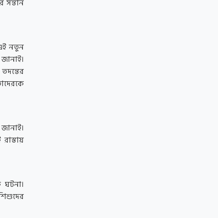
 সন্তান
 এই নতুন
ি জানাই।
তদন্তের
 তাদেরকে
দ জানাই।
রাস্তায়
ক ঘটনা।
শিশুদের