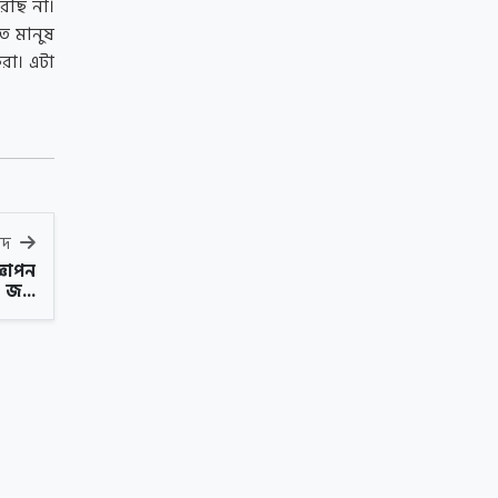
রছি না।
ত মানুষ
রা। এটা
বাদ
্ঞাপন
জ...