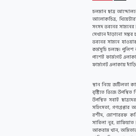
চলমান ছাত্র আন্দোলনে 
আলোকচিত্র, থিয়েটারস
সংসদ ভবনের সামনের র
সেখানে দাঁড়ানো সম্ভব
ভবনের সামনে যাওয়ার
কর্মসূচি চলছে। পুলিশ
পাশেই ফার্মগেট এলাক
ফার্মগেট এলাকায় দাঁড়ি
স্থান নিয়ে জটিলতা কা
বৃষ্টিতে ভিজে উপস্থিত
উপস্থিত সবাই ছাত্রদ
সহিংসতা, গণগ্রেপ্তা
রশীদ, মোশাররফ করি
সাবিলা নূর, রাফিয়াত
আকরাম খান, অমিতাভ 