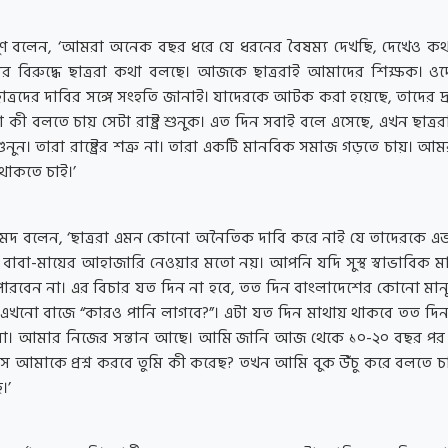
ুণ বলেন, ‘আমরা অনেক বছর ধরে যে ধরনের বৈষম্য দেখছি, দেখেও ক
যের বিরুদ্ধে ছাত্ররা কথা বলছে। আজকে ছাত্ররাই আমাদের শিক্ষক। ও
্রদের দাবির সঙ্গে সংহতি জানাই। যাদেরকে আটক করা হয়েছে, তাদের দ্রু
 কী বলতে চায় সেটা রাষ্ট্র শুনুক। এত দিন সবাই বলে এসেছে, এখন ছাত্র
নুন। তারা রাষ্ট্রের শত্রু না। তারা একটি মানবিক সমাজ গড়তে চায়। আম
থাকতে চাই।’
 বলেন, ‘ছাত্ররা এমন কোনো অনৈতিক দাবি করে নাই যে তাদেরকে এভাব
বাবা-মায়ের আহাজারি নেওয়ার মতো নয়। আপনি যদি সুস্থ স্বাভাবিক মা
ারবেন না। এর বিচার যত দিন না হবে, তত দিন বাংলাদেশের কোনো মানুষ
 এখনো বাজে “কারও পানি লাগবে?”। এটা যত দিন মাথায় থাকবে তত দ
রব না। আমার নিজের সন্তান আছে। আমি জানি আজ থেকে ১০-২০ বছর পর
 সে আমাকে প্রশ্ন করবে তুমি কী করেছ? তখন আমি বুক উঁচু করে বলতে 
।’