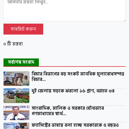
সাবমিট করুন
০ টি মন্তব্য
সর্বশেষ সংবাদ
বিচার বিভাগের বড় সংকট মানবিক মূল্যবোধসম্পন্ন
বিচার...
দুই জেলায় সড়কে ঝরলো ১৬ প্রাণ, আহত ৩৪
সাংবাদিক, মালিক ও সরকার যৌথভাবে
গণমাধ্যমের স্বার্থ...
ফ্যাসিস্টের ভাষায় বলা হচ্ছে সরকারকে ৫ বছরও