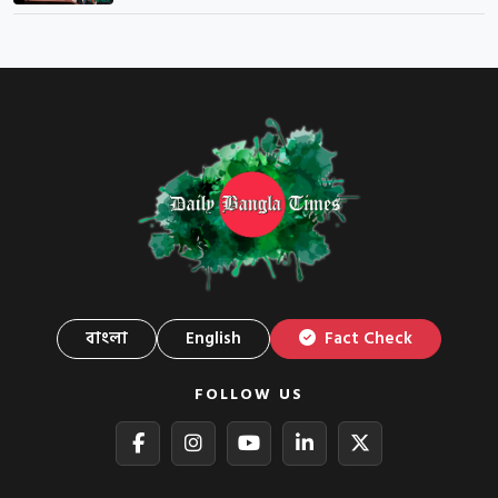
বাংলা
English
Fact Check
FOLLOW US