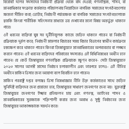
বিরোধী দলের সদস্যদের নির্বাচনী প্রক্রিয়া থেকে বাদ দেওয়া; গণতান্ত্রিক, শাসন, বা
মানবাধিকার সংক্রান্ত কর্মকাণ্ড পরিচালনায় নিয়োজিত নাগরিক সমাজের সংগঠনগুলোর
ক্ষমতা সীমিত করা; ভোটার, নির্বাচনী পর্যবেক্ষক বা নাগরিক সমাজের সংগঠনগুলোকে
হুমকি কিংবা শারীরিক সহিংসতার মাধ্যমে ভয় দেখানোর মতো বিষয় অন্তর্ভুক্ত থাকতে
পারে।
ওই ধরনের ব্যক্তিরা ঘুষ সহ দুর্নীতিমূলক কাজে জড়িত থাকতে পারেন যা নির্বাচনী
প্রক্রিয়াকে দুর্বল করে; নির্বাচনী মামলার বিচারের সময় বিচার বিভাগের স্বাধীন কার্যক্রমে
হস্তক্ষেপ করে থাকতে পারেন কিংবা জিম্বাবুয়েতে মানবাধিকারের অপব্যবহার বা লঙ্ঘন
করতে পারেন। ওই ধরনের ব্যক্তিদের পরিবারের সদস্যরাও এই বিধিনিষেধের অধীন হতে
পারেন। যে কেউ জিম্বাবুয়ের গণতান্ত্রিক প্রক্রিয়াকে ক্ষুণ্ন করেন- সেটা জিম্বাবুয়েতে
২০২৩ সালের আগস্ট মাসের নির্বাচন চলাকালীন এবং তারপরে হলেও- এই নীতির
অধীনে মার্কিন ভিসার জন্য অযোগ্য বলে বিবেচিত হতে পারেন।
মার্কিন পররাষ্ট্র দপ্তর বলছেঃ ভিসা নিষেধাজ্ঞার নীতি উক্ত কর্মকাণ্ডের সাথে জড়িত
সুনির্দিষ্ট ব্যক্তিদের জন্য প্রযোজ্য হবে, জিম্বাবুয়ের সাধারণ জনগণের জন্য নয়। যুক্তরাষ্ট্র
জিম্বাবুয়ের জনগণের ইচ্ছার প্রতিফলন চায় এবং গণতন্ত্র, আইনের শাসন ও
মানবাধিকারের সুরক্ষাকে শক্তিশালী করার জন্য অবাধ ও সুষ্ঠু নির্বাচনের জন্য
জিম্বাবুয়ের আকাঙ্ক্ষাকে সমর্থন করে।