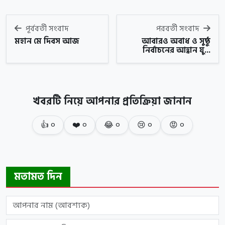
পূর্ববর্তী সংবাদ
পরবর্তী সংবাদ
মহান মে দিবস আজ
আবারও অবাধ ও সুষ্ঠু
নির্বাচনের আহ্বান যু...
খবরটি নিয়ে আপনার প্রতিক্রিয়া জানান
👍
০
❤️
০
😂
০
😢
০
😡
০
মতামত দিন