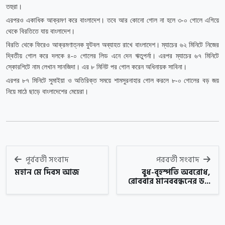
তহুরা।
এরপরও একাধিক আক্রমণ করে বাংলাদেশ। তবে আর কোনো গোল না হলে ৩-০ গোলে এগিয়ে
থেকে বিরতিতে যায় বাংলাদেশ।
বিরতি থেকে ফিরেও আক্রমণাত্নক ফুটবল অব্যাহত রাখে বাংলাদেশ। ম্যাচের ৬২ মিনিটে নিজের
দ্বিতীয় গোল করে দলকে ৪-০ গোলের লিড এনে দেন ঋতুপর্না। এরপর ম্যাচের ৬৭ মিনিটে
স্কোরশিটে নাম লেখান সানজিদা। এর ৮ মিনিট পর গোল করেন অধিনায়ক সাবিনা।
এরপর ৮৭ মিনিটে সুমাইয়া ও অতিরিক্ত সময়ে শামসুরনাহার গোল করলে ৮-০ গোলের বড় জয়
নিয়ে মাঠে ছাড়ে বাংলাদেশের মেয়েরা।
পূর্ববর্তী সংবাদ
পরবর্তী সংবাদ
মহান মে দিবস আজ
বুধ-বৃহস্পতি অবরোধ,
রোববার মানববন্ধনের ড...