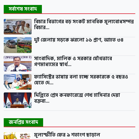
সর্বশেষ সংবাদ
বিচার বিভাগের বড় সংকট মানবিক মূল্যবোধসম্পন্ন
বিচার...
দুই জেলায় সড়কে ঝরলো ১৬ প্রাণ, আহত ৩৪
সাংবাদিক, মালিক ও সরকার যৌথভাবে
গণমাধ্যমের স্বার্থ...
ফ্যাসিস্টের ভাষায় বলা হচ্ছে সরকারকে ৫ বছরও
যেতে দে...
দিল্লিতে প্রেস কনফারেন্সে শেখ হাসিনার দেয়া
বক্তব্য...
জনপ্রিয় সংবাদ
মূল্যস্ফীতি ফের ৯ শতাংশ ছাড়াল