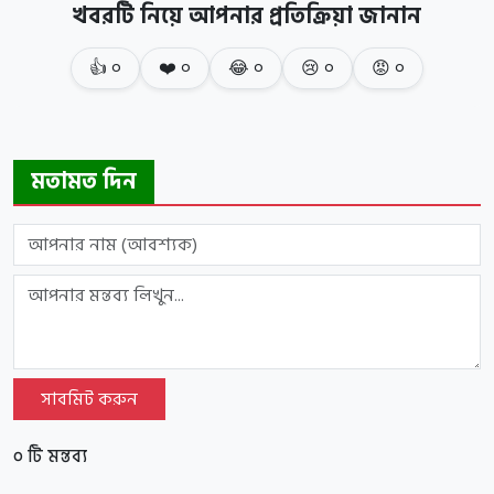
খবরটি নিয়ে আপনার প্রতিক্রিয়া জানান
👍
০
❤️
০
😂
০
😢
০
😡
০
মতামত দিন
সাবমিট করুন
০ টি মন্তব্য