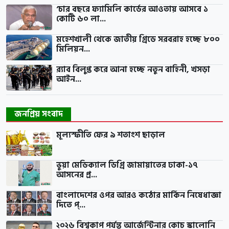
‘চার বছরে ফ্যামিলি কার্ডের আওতায় আসবে ১
কোটি ৬০ লা...
মহেশখালী থেকে জাতীয় গ্রিডে সরবরাহ হচ্ছে ৮০০
মিলিয়ন...
র‍্যাব বিলুপ্ত করে আনা হচ্ছে নতুন বাহিনী, খসড়া
আইন...
জনপ্রিয় সংবাদ
মূল্যস্ফীতি ফের ৯ শতাংশ ছাড়াল
ভুয়া মেডিক্যাল ডিগ্রি জামায়াতের ঢাকা-১৭
আসনের প্র...
বাংলাদেশের ওপর আরও কঠোর মার্কিন নিষেধাজ্ঞা
দিতে প্...
২০২৬ বিশ্বকাপ পর্যন্ত আর্জেন্টিনার কোচ স্কালোনি