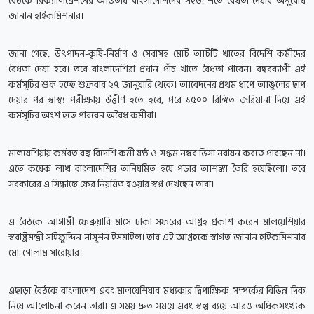
বৈঠকে রিক্যালিব্রেশনের আওতায় বাংলাদেশিদের সহজ শর্তে বৈধতা দেয়ার অনুরোধ
জানান হাইকমিশনার।
জানা গেছে, উৎপাদন-কৃষি-নির্মাণ ও সেবাসহ মোট আটটি খাতের বিদেশি কর্মীদের
বৈধতা দেয়া হবে। তবে বাংলাদেশিরা প্রধান পাঁচ খাতে বৈধতা পাবেন। বছরব্যাপী এই
কর্মসূচির শুরু হচ্ছে শুক্রবার ২৭ জানুয়ারি থেকে। আবেদনের প্রথম ধাপে আঙুলের ছাপ
দেয়ার পর স্বাস্থ্য পরীক্ষায় উত্তীর্ণ হতে হবে, পরে ১৫০০ রিঙ্গিত জরিমানা দিয়ে এই
কর্মসূচির অংশ হতে পারবেন অবৈধ কর্মীরা।
মালয়েশিয়ায় কর্মরত বহু বিদেশি কর্মী ষষ্ঠ ও সপ্তম নম্বর ভিসা নবায়ন করতে পারছেন না।
এতে কয়েক লাখ বাংলাদেশির অনিয়মিত হয়ে পড়ার আশঙ্কা তৈরি হয়েছিলো। তবে
সরকারের এ সিদ্ধান্তে ফের নিয়মিত হওয়ার স্বপ্ন দেখছেন তারা।
এ বৈঠকে আগামী ফেব্রুয়ারি মাসে ঢাকা সফরের আগ্রহ প্রকাশ করেন মালয়েশিয়ার
স্বরাষ্ট্রমন্ত্রী সাইফুদ্দিন নাসুশন ইসমাইল। তার এই আগ্রহকে স্বাগত জানান হাইকমিশনার
মো. গোলাম সারোয়ার।
এছাড়া বৈঠকে বাংলাদেশ এবং মালয়েশিয়ার মধ্যকার দ্বিপাক্ষিক সম্পর্কের বিভিন্ন দিক
নিয়ে আলোচনা করেন তারা। এ সময় দ্রুত সময়ে এবং স্বল্প ব্যয়ে আরও অধিকসংখ্যক