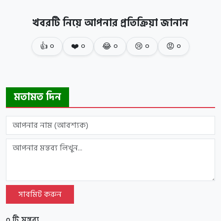
খবরটি নিয়ে আপনার প্রতিক্রিয়া জানান
👍
০
❤️
০
😂
০
😢
০
😡
০
মতামত দিন
সাবমিট করুন
০ টি মন্তব্য