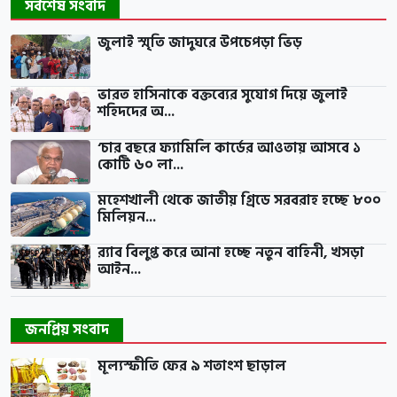
সর্বশেষ সংবাদ
জুলাই স্মৃতি জাদুঘরে উপচেপড়া ভিড়
ভারত হাসিনাকে বক্তব্যের সুযোগ দিয়ে জুলাই
শহিদদের অ...
‘চার বছরে ফ্যামিলি কার্ডের আওতায় আসবে ১
কোটি ৬০ লা...
মহেশখালী থেকে জাতীয় গ্রিডে সরবরাহ হচ্ছে ৮০০
মিলিয়ন...
র‍্যাব বিলুপ্ত করে আনা হচ্ছে নতুন বাহিনী, খসড়া
আইন...
জনপ্রিয় সংবাদ
মূল্যস্ফীতি ফের ৯ শতাংশ ছাড়াল