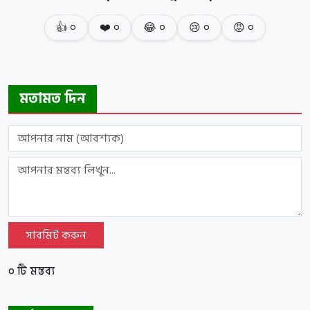
👍
০
❤️
০
😂
০
😢
০
😡
০
মতামত দিন
সাবমিট করুন
০ টি মন্তব্য