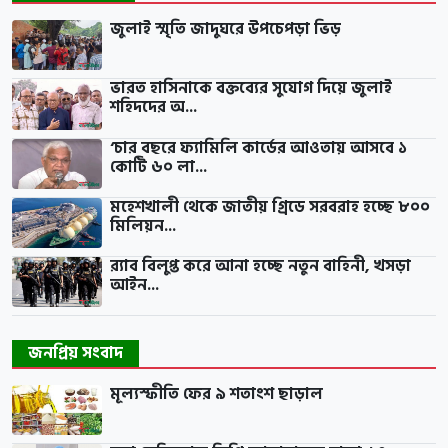
জুলাই স্মৃতি জাদুঘরে উপচেপড়া ভিড়
ভারত হাসিনাকে বক্তব্যের সুযোগ দিয়ে জুলাই
শহিদদের অ...
‘চার বছরে ফ্যামিলি কার্ডের আওতায় আসবে ১
কোটি ৬০ লা...
মহেশখালী থেকে জাতীয় গ্রিডে সরবরাহ হচ্ছে ৮০০
মিলিয়ন...
র‍্যাব বিলুপ্ত করে আনা হচ্ছে নতুন বাহিনী, খসড়া
আইন...
জনপ্রিয় সংবাদ
মূল্যস্ফীতি ফের ৯ শতাংশ ছাড়াল