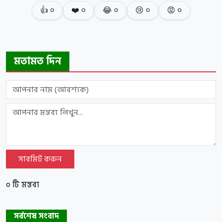
👍
০
❤️
০
😂
০
😢
০
😡
০
মতামত দিন
সাবমিট করুন
০ টি মন্তব্য
সর্বশেষ সংবাদ