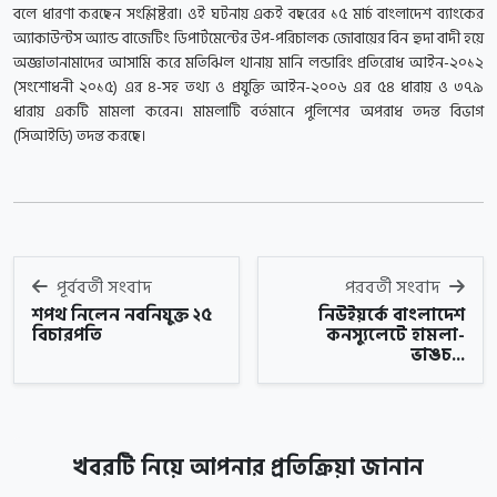
বলে ধারণা করছেন সংশ্লিষ্টরা। ওই ঘটনায় একই বছরের ১৫ মার্চ বাংলাদেশ ব্যাংকের
অ্যাকাউন্টস অ্যান্ড বাজেটিং ডিপার্টমেন্টের উপ-পরিচালক জোবায়ের বিন হুদা বাদী হয়ে
অজ্ঞাতানামাদের আসামি করে মতিঝিল থানায় মানি লন্ডারিং প্রতিরোধ আইন-২০১২
(সংশোধনী ২০১৫) এর ৪-সহ তথ্য ও প্রযুক্তি আইন-২০০৬ এর ৫৪ ধারায় ও ৩৭৯
ধারায় একটি মামলা করেন। মামলাটি বর্তমানে পুলিশের অপরাধ তদন্ত বিভাগ
(সিআইডি) তদন্ত করছে।
পূর্ববর্তী সংবাদ
পরবর্তী সংবাদ
শপথ নিলেন নবনিযুক্ত ২৫
নিউইয়র্কে বাংলাদেশ
বিচারপতি
কনস্যুলেটে হামলা-
ভাঙচ...
খবরটি নিয়ে আপনার প্রতিক্রিয়া জানান