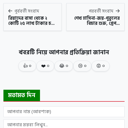
পূর্ববর্তী সংবাদ
পরবর্তী সংবাদ
রিয়াদের বাসা থেকে ২
শেখ হাসিনা-জয়-পুতুলের
কোটি ২৫ লাখ টাকার চ...
বিচার শুরু, গ্রেপ...
খবরটি নিয়ে আপনার প্রতিক্রিয়া জানান
👍
০
❤️
০
😂
০
😢
০
😡
০
মতামত দিন