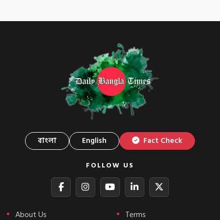
বাংলা
English
Fact Check
FOLLOW US
About Us
Terms