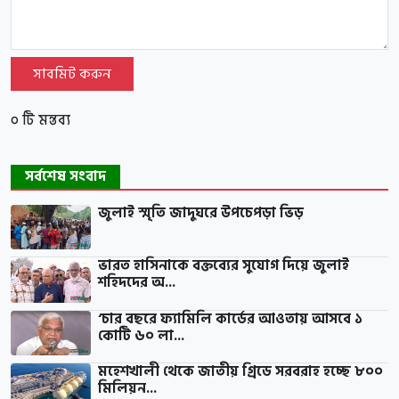
সাবমিট করুন
০ টি মন্তব্য
সর্বশেষ সংবাদ
জুলাই স্মৃতি জাদুঘরে উপচেপড়া ভিড়
ভারত হাসিনাকে বক্তব্যের সুযোগ দিয়ে জুলাই
শহিদদের অ...
‘চার বছরে ফ্যামিলি কার্ডের আওতায় আসবে ১
কোটি ৬০ লা...
মহেশখালী থেকে জাতীয় গ্রিডে সরবরাহ হচ্ছে ৮০০
মিলিয়ন...