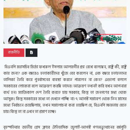
রাজনীতি
বিএনপি মহাসচিব মির্জা ফখরুল ইসলাম আলমগীর প্রশ্ন রেখে বলেছেন, রাষ্ট্র কী, রাষ্ট্র
কার জন্য? এক বছরেও হত্যাকারীদের খুঁজে বের করলেন না, এক বছরে হতাহতদের
তালিকা তৈরি করে পুনর্বাসনের ব্যবস্থা করতে পারলেন না কেন? এগুলো বললে
সরকারের লোকেরা বলে আক্রমণ করছি তাদের। আক্রমণ তখনই করি যখন আপনারা
ব্যর্থ হন। ম্যাজিকাল দেশ তৈরি করতে চায় সরকার, কিন্তু তা জনগণের মধ্য থেকে
আসুক। কিন্তু সরকারের মধ্যে তা দেখতে পাচ্ছি না। ৭ আগস্ট সমাবেশ থেকে তিন মাসের
মধ্যে নির্বাচনে চেয়েছিলাম, তখন সমালোচনা করা হয়েছিল যে, বিএনপি ক্ষমতায় যেতে
চায়। কিন্তু তা না এখন তা প্রমাণ হচ্ছে।
বৃহস্পতিবার জাতীয় প্রেস ক্লাবে ঐতিহাসিক জুলাই-আগস্ট গণঅভ্যুত্থানের বর্ষপূর্তি