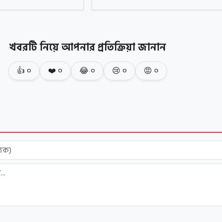
খবরটি নিয়ে আপনার প্রতিক্রিয়া জানান
👍
০
❤️
০
😂
০
😢
০
😡
০