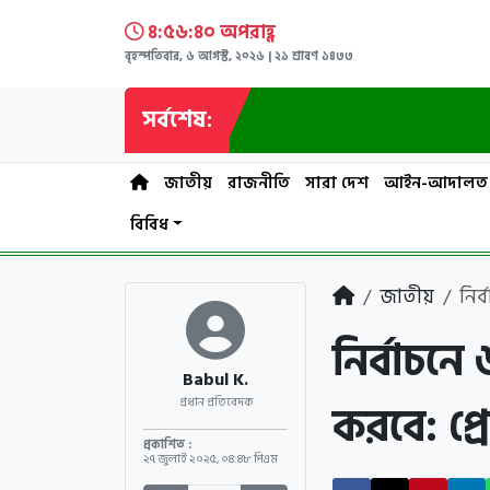
৪:৫৬:৪১ অপরাহ্ণ
বৃহস্পতিবার, ৬ আগস্ট, ২০২৬ | ২১ শ্রাবণ ১৪৩৩
সর্বশেষ:
জাতীয়
রাজনীতি
সারা দেশ
আইন-আদালত
বিবিধ
জাতীয়
নির
নির্বাচন
Babul K.
করবে: প্র
প্রধান প্রতিবেদক
প্রকাশিত :
২৭ জুলাই ২০২৫
,
০৪:৪৮ পিএম