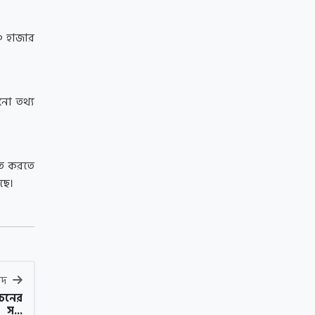
৬০ হাজার
নো তথ্য
িত করতে
ছে।
বাদ
াচনের
স্...