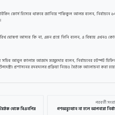
স্ট্রাইকিং ফোর্স হিসেবে থাকবে জানিয়ে শফিকুল আলম বলেন, নির্বাচনে 
।
তারিখ ঘোষণা আসবে কি না, এমন প্রশ্নে তিনি বলেন, এ বিষয়ে এখনও কো
্রেস সচিব আবুল কালাম আজাদ মজুমদার বলেন, নির্বাচনের হটস্পট চিহ্ন
ন উপদেষ্টা। প্রশাসনের রদবদলের প্রক্রিয়া নিয়েও বৈঠকে আলোচনা করা হয়ে
পরবর্তী সং
বৈঠক থেকে বিএনপির
গণঅভ্যুত্থান না হলে আপনারা নির্ব