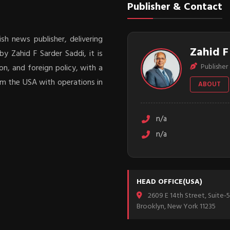
Publisher & Contact
sh news publisher, delivering
Zahid F
y Zahid F Sarder Saddi, it is
Publisher 
on, and foreign policy, with a
rom the USA with operations in
ABOUT
n/a
n/a
HEAD OFFICE(USA)
2609 E 14th Street, Suite-5
Brooklyn, New York 11235