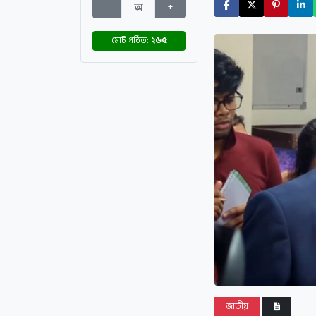
-
অ
+
মোট পঠিত:
২৬৫
জাতীয়