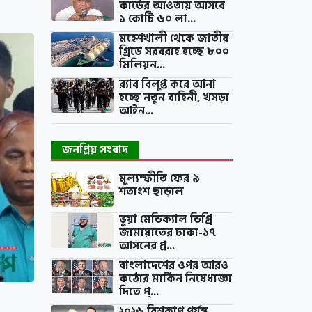
কার্ডের আওতায় আসবে
১ কোটি ৬০ লা...
মহেশখালী থেকে জাতীয়
গ্রিডে সরবরাহ হচ্ছে ৮০০
মিলিয়ন...
র‍্যাব বিলুপ্ত করে আনা
হচ্ছে নতুন বাহিনী, খসড়া
আইন...
জনপ্রিয় সংবাদ
মূল্যস্ফীতি ফের ৯
শতাংশ ছাড়াল
ভুয়া মেডিক্যাল ডিগ্রি
জামায়াতের ঢাকা-১৭
আসনের প্র...
বাংলাদেশের ওপর আরও
কঠোর মার্কিন নিষেধাজ্ঞা
দিতে প্...
২০২৬ বিশ্বকাপ পর্যন্ত