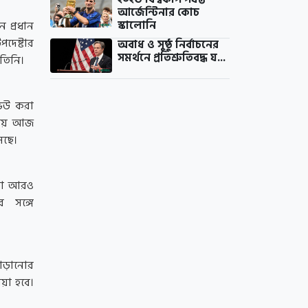
আর্জেন্টিনার কোচ
স্কালোনি
 প্রধান
পদেষ্টার
অবাধ ও সুষ্ঠু নির্বাচনের
সমর্থনে প্রতিশ্রুতিবদ্ধ য...
 তিনি।
ভিউ করা
তায় আজ
েছে।
এটা আরও
 সঙ্গে
াড়ানোর
য়া হবে।