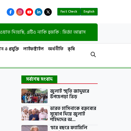
Fact Check
English
েছি, এটিও নাকি হুমকি : মির্জা আব্বাস
ভারতে নিপাহ
ন ও প্রযুক্তি
লাইফষ্টাইল
অর্থনীতি
কৃষি
সর্বশেষ সংবাদ
জুলাই স্মৃতি জাদুঘরে
উপচেপড়া ভিড়
ভারত হাসিনাকে বক্তব্যের
সুযোগ দিয়ে জুলাই
শহিদদের অ...
‘চার বছরে ফ্যামিলি