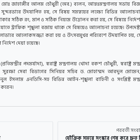
ল মোঃ জাহাঙ্গীর আলম চৌধুরী (অব.) বলেন, আন্তঃমন্ত্রণালয় সভায় বি
 সুন্দরভাবে উদযাপিত হয, সে বিষয় সমন্বয়ের লক্ষ্যে বিভিন্ন আলোচনা
কার সঠিক রং, মাপ ও সঠিক নিয়মে উত্তোলন করা হয়, সে বিষয়ে নির্দেশ
য় যাতে ট্রাফিক শৃঙ্খলা বজায় থাকে সে বিষয়েও আলোচনা হয়েছে। উপদেষ্ট
লোভাবে আলোকসজ্জা করা হয় ও উৎসবমুখর পরিবেশে উদযাপিত হয়, স
ণে নির্দেশ দেয়া হয়েছে।
মন্ত্রীর পদমর্যাদা), স্বরাষ্ট্র মন্ত্রণালয় খোদা বকশ চৌধুরী, স্বরাষ্ট্র মন্
ও সুরক্ষা সেবা বিভাগের সিনিয়র সচিব ড. মোহাম্মদ আবদুল মোমেন
ুল ইসলাম এনডিসি-সহ বিভিন্ন আইন-শৃঙ্খলা বাহিনী ও সংশ্লিষ্ট মন্ত্
হণ করেন।
পরবর্তী সং
জ
যৌক্তিক সময়ে সংস্কার শেষ করে দ্রুত ন