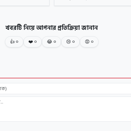
খবরটি নিয়ে আপনার প্রতিক্রিয়া জানান
👍
০
❤️
০
😂
০
😢
০
😡
০