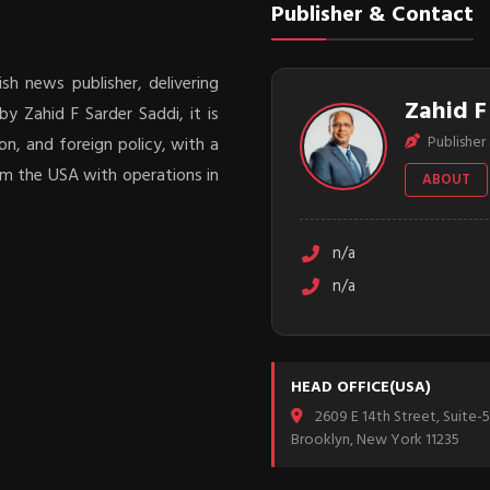
Publisher & Contact
sh news publisher, delivering
Zahid F
y Zahid F Sarder Saddi, it is
Publisher 
on, and foreign policy, with a
rom the USA with operations in
ABOUT
n/a
n/a
HEAD OFFICE(USA)
2609 E 14th Street, Suite-5
Brooklyn, New York 11235