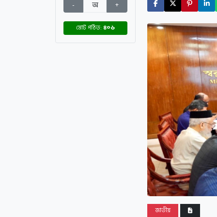
-
অ
+
মোট পঠিত:
৪০৬
জাতীয়