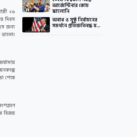
আর্জেন্টিনার কোচ
স্কালোনি
গামী ১৬
তীয় দিবস
অবাধ ও সুষ্ঠু নির্বাচনের
সমর্থনে প্রতিশ্রুতিবদ্ধ য...
সে জন্য
য়ে ভালো।
মর্যাদায়
ায়নকল্পে
সভা শেষে
ংশগ্রহণ
বে বিজয়