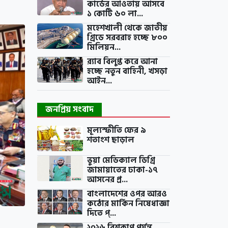
কার্ডের আওতায় আসবে
১ কোটি ৬০ লা...
মহেশখালী থেকে জাতীয়
গ্রিডে সরবরাহ হচ্ছে ৮০০
মিলিয়ন...
র‍্যাব বিলুপ্ত করে আনা
হচ্ছে নতুন বাহিনী, খসড়া
আইন...
জনপ্রিয় সংবাদ
মূল্যস্ফীতি ফের ৯
শতাংশ ছাড়াল
ভুয়া মেডিক্যাল ডিগ্রি
জামায়াতের ঢাকা-১৭
আসনের প্র...
বাংলাদেশের ওপর আরও
কঠোর মার্কিন নিষেধাজ্ঞা
দিতে প্...
২০২৬ বিশ্বকাপ পর্যন্ত