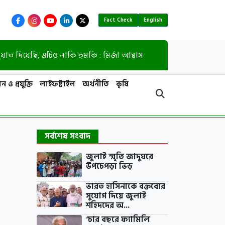
Fact Check
English
ি, এটিও নাকি হুমকি : মির্জা আব্বাস
ভারতে নিপাহ 
ন ও প্রযুক্তি
লাইফষ্টাইল
অর্থনীতি
কৃষি
সর্বশেষ সংবাদ
জুলাই স্মৃতি জাদুঘরে
উপচেপড়া ভিড়
ভারত হাসিনাকে বক্তব্যের
সুযোগ দিয়ে জুলাই
শহিদদের অ...
‘চার বছরে ফ্যামিলি