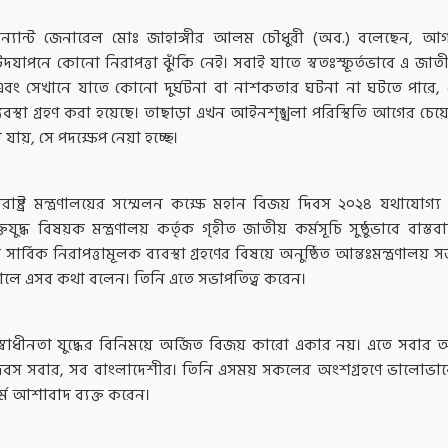
 লেফটেন্যান্ট জেনারেল মোঃ জাহাঙ্গীর আলম চৌধুরী (অব.) বলেছেন, আ
দযাপনে কোনো নিরাপত্তা ঝুঁকি নেই। সবাই যাতে স্বতঃস্ফূর্তভাবে এ জা
বং সেখানে যাতে কোনো দুর্ঘটনা বা নাশকতার ঘটনা না ঘটতে পারে, 
ক ব্যবস্থা গ্রহণ করা হয়েছে। তাছাড়া এখন আইনশৃঙ্খলা পরিস্থিতি আগের চে
ায়, সে পদক্ষেপ নেয়া হচ্ছে।
বরাষ্ট্র মন্ত্রণালয়ের সম্মেলন কক্ষে মহান বিজয় দিবস ২০২৪ যথাযোগ্য 
িযুদ্ধ বিষয়ক মন্ত্রণালয় কর্তৃক গৃহীত জাতীয় কর্মসূচি সুষ্ঠুভাবে বাস্তব
 সার্বিক নিরাপত্তামূলক ব্যবস্থা গ্রহণের বিষয়ে অনুষ্ঠিত আন্তঃমন্ত্রণালয় 
কালে এসব কথা বলেন। তিনি এতে সভাপতিত্ব করেন।
 স্বাধীনতা যুদ্ধের বিনিময়ে অর্জিত বিজয় কারো একার নয়। এতে সবার অ
িবস সবার, সব বাংলাদেশীর। তিনি এসময় সকলের অংশগ্রহণে ভালোভা
মে আশাবাদ ব্যক্ত করেন।