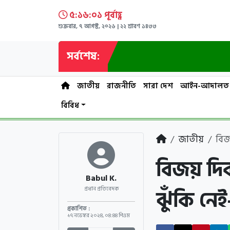
৫:১৬:০২ পূর্বাহ্ণ
শুক্রবার, ৭ আগস্ট, ২০২৬ | ২২ শ্রাবণ ১৪৩৩
সর্বশেষ:
জাতীয়
রাজনীতি
সারা দেশ
আইন-আদালত
বিবিধ
জাতীয়
বিজ
বিজয় দিব
Babul K.
ঝুঁকি নেই- 
প্রধান প্রতিবেদক
প্রকাশিত :
১৭ নভেম্বর ২০২৪
,
০৪:৪৪ পিএম