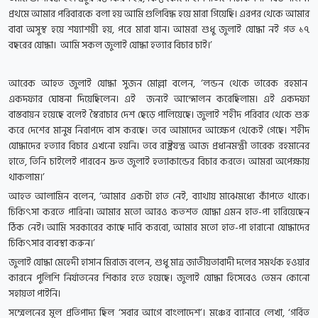
প্রথমে আমার পরিবারকে বলা হয় আমি গুলিবিদ্ধ হয়ে মারা গিয়েছি। এরপর থেকে আমার
বাবা অসুস্থ হয়ে শয্যাশয়ী হয়, পরে মারা যান। আমরা শুধু জুলাই যোদ্ধা নই গত ১৭
বছরের যোদ্ধা। আমি সকল জুলাই যোদ্ধা হত্যার বিচার চাই।’
আরেক আহত জুলাই যোদ্ধা সুজন মোল্লা বলেন, ‘লন্ডন থেকে তারেক রহমান
একদফার ঘোষনা দিয়েছিলেন। এই জন্যই আন্দোলন করেছিলাম। এই একদফা
বাস্তবায়ন হয়েছে বলেই স্বৈরাচার দেশ ছেড়ে পালিয়েছে। জুলাই শহীদ পরিবার থেকে শুরু
করে দেশের মানুষ নিরাপদে বাস করছে। তবে আমাদের আক্ষেপ থেকেই গেছে। শহীদ
যোদ্ধাদের হত্যার বিচার এখনো হয়নি। তবে রাষ্ট্রযন্ত্র আজ প্রধানমন্ত্রী তারেক রহমানের
হাতে, তিনি চাইলেই পারবেন দ্রুত জুলাই হত্যাকান্ডের বিচার করতে। আমরা অপেক্ষায়
থাকলাম।’
আহত আলামিন বলেন, ‘আমার একটা হাত নেই, ব্যাথায় মাঝেমধ্যে কাঁপতে থাকে।
চিকিৎসা করতে পারিনা। আমার মতো আরও কতশত যোদ্ধা এমন হাত-পা হারিয়েছেন
ঠিক নেই। আমি সরকারের কাছে দাবি করবো, আমার মতো হাত-পা হারানো যোদ্ধাদের
চিকিৎসার ব্যবস্থা করুন।’
জুলাই যোদ্ধা মেহেদী হাসান মিরাজ বলেন, শুধু মাত্র জাতীয়তাবাদী দলের সমর্থক হওয়ার
কারনে পুলিশি নির্যাতনের শিকার হতে হয়েছে। জুলাই যোদ্ধা হিসেবেও তেমন কোনো
সহায়তা পাইনি।
সম্মেলনের মূল প্রতিপাদ্য ছিল ‘সবার আগে বাংলাদেশ’। মঞ্চের ব্যানারে লেখা, ‘গর্বিত