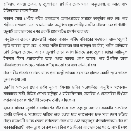
ইতিহাস, অদম্য চেতনা; ৪ জুলাইয়ের এই দিন হোক সবার অনুপ্রেরণা; যে আত্মত্যাগ
ইতিহাসকে বদলে দিয়েছে।’
সকাল সোয়া ১০টায় পবিত্র কোরআন তেলাওয়াতের মাধ্যমে অনুষ্ঠান শুরু হয়। পরে
শহীদদের স্মরণে দোয়া ও মোনাজাত অনুষ্ঠিত হয়। জাতীয় সংগীত পরিবেশনের পাশাপাশি
জুলাই আন্দোলনের ওপর একটি প্রামাণ্যচিত্র প্রদর্শন করা হয়।
অনুষ্ঠানের শুরুতে প্রধানমন্ত্রী তারেক রহমান শহীদ পরিবারের সদস্যদের হাতে ‘জুলাই
স্মৃতি স্মারক’ তুলে দেন। এ সময় শহীদ মিরাজের বাবা আব্দুল রব মিয়া, শহীদ সেলিমের
ভাই উজ্জ্বল হোসেন, আহত জুলাই যোদ্ধা আল মিরাজ এবং জুলাই যোদ্ধা আমিনুল
ইসলাম ঈমন প্রধানমন্ত্রীর কাছ থেকে স্মারক গ্রহণ করেন। পরে উপস্থিত অন্য
পরিবারগুলোর কাছেও স্মারক পৌঁছে দেওয়া হবে বলে জানানো হয়।
পরে শহীদ পরিবারের পক্ষ থেকে প্রধানমন্ত্রী তারেক রহমানের হাতেও একটি স্মৃতি স্মারক
তুলে দেওয়া হয়।
জাতীয় সংসদের প্রধান হুইপ নুরুল ইসলাম মনির সভাপতিত্বে অনুষ্ঠিত সম্মেলনে
সরকারের মন্ত্রী, বিভিন্ন দেশের রাষ্ট্রদূত ও হাইকমিশনার, সামরিক ও বেসামরিক ঊর্ধ্বতন
কর্মকর্তা এবং পেশাজীবী নেতৃবৃন্দ উপস্থিত ছিলেন।
২০২৪ সালের জুলাই বাংলাদেশের ইতিহাসে এক রক্তাক্ত অধ্যায়। সরকারি চাকরিতে
কোটা বাতিল ও সংস্কারের দাবিতে শুরু হওয়া ছাত্র আন্দোলন দ্রুত সারা দেশে ছড়িয়ে
পড়ে। রাজধানী থেকে জেলা-উপজেলা পর্যন্ত গড়ে ওঠে অভূতপূর্ব গণআন্দোলন। পরে তা
সরকারবিরোধী গণঅভ্যুত্থানে রূপ নেয়। টানা ৩৬ দিনের আন্দোলনের পর ৫ আগস্ট শেখ