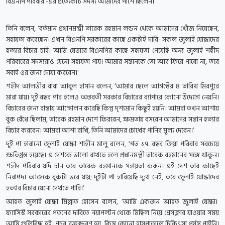
বিএনপি পরিবার’-এর প্রত্যেকটি সদস্য আমাদের পাশে ছিলেন।’
তিনি বলেন, ‘বর্তমান প্রধানমন্ত্রী তারেক রহমান লন্ডন থেকে আমাদের খোঁজ নিয়েছেন,
সহায়তা করেছেন। এখন বিএনপি সরকারের কাছে একটাই দাবি- সকল জুলাই যোদ্ধাদের
হত্যার বিচার চাই। আমি যেভাবে বিএনপির কাছে সহায়তা পেয়েছি অন্য জুলাই শহীদ
পরিবারের সদস্যরাও যেনো সহায়তা পায়। আমার সন্তানকে তো আর ফিরে পাবো না, তবে
সবাই ওর জন্য দোয়া করবেন।’
শহীদ আলভীর বাবা আবুল হাসান বলেন, ‘আমার ছেলে আগস্টের ৪ তারিখ মিরপুরে
মারা যায়। দুই বছর পার হলেও অন্তবর্তী সরকার বিচারের ব্যাপারে কোনো উদ্যোগ নেয়নি।
বিচারের জন্য রাস্তায় আন্দোলন করেছি কিন্তু দৃশ্যমান কিছুই হয়নি। আমরা তখন আশায়
বুক বেঁধে ছিলাম, তারেক রহমান দেশে ফিরবেন, ক্ষমতায় বসবেন আমাদের সন্তান হত্যার
বিচার করবেন। আমরা আশা রাখি, তিনি আমাদের চোখের পানির মূল্য দেবেন।’
দুই পা হারানো জুলাই যোদ্ধা শাহীন মালু বলেন, ‘গত ১৭ বছর জিয়া পরিবার সবচেয়ে
ক্ষতিগ্রস্ত হয়েছে। এ দেশকে ভালো রাখতে হলে প্রধানমন্ত্রী তারেক রহমানের সঙ্গে থাকুন।
শহীদ পরিবার যদি চান তবে তারেক রহমানকে সহায়তা করুন। এই দেশ তার কাছেই
নিরাপদ। আজকে বুকটা ভরে যায়; দুইটা পা হারিয়েছি দু:খ নেই, তবে জুলাই যোদ্ধাদের
হত্যার বিচার যেনো দেখতে পারি।’
আহত জুলাই যোদ্ধা মিল্লাত হোসেন বলেন, ‘আমি একজন আহত জুলাই যোদ্ধা।
ফ্যাসিস্ট সরকারের পতনের দাবিতে নয়াপল্টন থেকে মিছিল নিয়ে প্রেসক্লাব যাওয়ার সময়
আমি গুলিবিদ্ধ হই। প্রচুর রক্তক্ষরণ হয়, কিন্তু কোনো হাসপাতালে চিকিৎসা পর্যন্ত পাইনি।