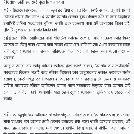
দীর্ঘশ্বাসে ভারী হয়ে ওঠে পুরো মিলনায়তন।
শহীদ মিরাজ হোসেনের বাবা আব্দুল রব মিয়া কান্নাজড়িত কণ্ঠে বলেন, ‘জুলাই এলেই
চোখের পানির বাঁধ ভাঙে। ৫ আগস্ট আমার ছেলের বুক গুলিতে ঝাঁঝরা করে দিয়েছিল
ফ্যাসিস্ট হাসিনা সরকারের পুলিশ। আমি এক হতভাগা বাবা এই অন্যায়ের বিচার চাই,
প্রতিটি জুলাই যোদ্ধা হত্যার বিচার চাই।’
চট্টগ্রামের শহীদ ওয়াসিমের বাবা শফিউল আলম বলেন, ‘আমার ছেলে আর ফিরে
আসবে না। কিন্তু আর কোনো বাবা-মায়ের কোল যেন খালি না হয়। এখন সরকারের কাছে
দাবি, জুলাই যোদ্ধা যারা হাত পা হারিয়েছে তাদের সহায়তা করুন। তারা যেনো কষ্টে না
থাকে।’
আবু সাঈদের ভাই আবু হোসেন আবেগাপ্লুত কণ্ঠে বলেন, ‘আমার ভাই ফ্যাসিবাদী
সরকারের বিরুদ্ধে লড়াই করে জীবন দিয়েছে। তার অনুপ্রেরণায় আরও অনেকে শহীদ
হয়েছেন, কেউ পঙ্গুত্ব বরণ করেছেন। অনেক পরিবার একমাত্র উপার্জনক্ষম সদস্যকে
হারিয়ে মানবেতর জীবন কাটাচ্ছে। তাদের পাশে সরকারের দাঁড়াতে হবে। আমার ভাই
হত্যার দ্রুত বিচার চাই। পাশাপাশি সারা দেশে জুলাই যোদ্ধাদের স্মৃতি সংরক্ষণেরও দাবি
করছি।’
শহীদ আব্দুল্লাহ বিন জাহিদের মা ফাতেমাতুজ জোহরা বলেন, ‘আমার বড় ছেলে জাহিদ
মারা যাওয়ার পরে আমার ছোট ছেলের ক্যান্সার ধরা পড়ে। আমি অসহায় অবস্থায়, ওই
সময় এমন কোনো দরজায় নেই যেখানে যাইনি, কিন্তু সহায়তা পাইনি। তবে ‘আমারা