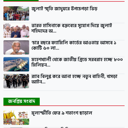
জুলাই স্মৃতি জাদুঘরে উপচেপড়া ভিড়
ভারত হাসিনাকে বক্তব্যের সুযোগ দিয়ে জুলাই
শহিদদের অ...
‘চার বছরে ফ্যামিলি কার্ডের আওতায় আসবে ১
কোটি ৬০ লা...
মহেশখালী থেকে জাতীয় গ্রিডে সরবরাহ হচ্ছে ৮০০
মিলিয়ন...
র‍্যাব বিলুপ্ত করে আনা হচ্ছে নতুন বাহিনী, খসড়া
আইন...
জনপ্রিয় সংবাদ
মূল্যস্ফীতি ফের ৯ শতাংশ ছাড়াল