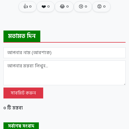
👍
০
❤️
০
😂
০
😢
০
😡
০
মতামত দিন
সাবমিট করুন
০ টি মন্তব্য
সর্বশেষ সংবাদ