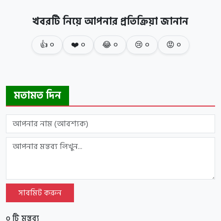
খবরটি নিয়ে আপনার প্রতিক্রিয়া জানান
👍
০
❤️
০
😂
০
😢
০
😡
০
মতামত দিন
সাবমিট করুন
০ টি মন্তব্য