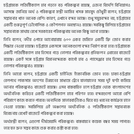
চট্টগ্রামকে লজিস্টিক্যাল হাব গড়তে বড় পরিকল্পনা রয়েছে, এজন্য বিদেশি বিনিয়োগও
আসছে জানিয়ে অর্থ ও পরিকল্পনা মন্ত্রী আমির খসরু মাহমুদ চৌধুরী বলেন, চট্টগ্রামে
সম্ভাবনার খাত অনেক বেশি। কারণ, এখানে বন্দর আছে। শুধু সমুদ্রবন্দর নয়, চট্টগ্রামের
একটি গুরুত্বপূর্ণ ভৌগোলিক ও কৌশলগত অবস্থানও রয়েছে। সবকিছু মিলিয়ে চট্টগ্রামের
সম্ভাবনাকে মাথায় রেখে সরকারের পরিকল্পনায় অনেক কিছু আনা হয়েছে।
তিনি বলেন, নদীর ওপারে আনোয়ারায় ৬০০ একর জমিতে একটি ফ্রি জোন করার
সিদ্ধান্ত নেওয়া হয়েছে। চট্টগ্রামে একসঙ্গে অনেকগুলো বন্দর নির্মাণ করা হবে। চট্টগ্রামকে
একটি লজিস্টিক্যাল হাব হিসেবে গড়ে তোলার পরিকল্পনার প্রতিফলন এবারের বাজেটে
রয়েছে। একই সঙ্গে চট্টগ্রাম বিমানবন্দরকে কার্গো হাব ও প্যাসেঞ্জার হাব হিসেবে গড়ে
তোলার পরিকল্পনাও রয়েছে।
তিনি আরো বলেন, চট্টগ্রামে একটি চাইনিজ ইকোনমিক জোন হবে। ঢাকা-চট্টগ্রাম
রেলপথে লাকসাম অংশের উন্নয়নের মাধ্যমে ট্রেনে যাতায়াতের সময় দুই ঘণ্টা কমিয়ে
আনার পরিকল্পনাও বাজেটে রয়েছে। এসব বাস্তবায়িত হলে চট্টগ্রাম থেকে বাংলাদেশের
অর্থনৈতিক করিডর একটি লজিস্টিক্যাল হাবে পরিণত হবে। বন্দরগুলো আরো বেশি
পরিমাণে কাজ করতে পারবে। অন্যদিকে মাতারবাড়ীকেও ঘিরে বড় ধরনের কার্যক্রম হাতে
নেওয়া হয়েছে। সবমিলিয়ে এই অঞ্চলের অর্থনৈতিক ও লজিস্টিক্যাল সম্ভাবনাকে
বিবেচনায় রেখেই বাজেটে পরিকল্পনা করা হয়েছে।
অর্থমন্ত্রী বলেন, এগুলো দীর্ঘমেয়াদি পরিকল্পনা। বাস্তবায়নে কয়েক বছর সময় লাগবে।
তবে যত দ্রুত সম্ভব কাজ শুরু করার চেষ্টা করা হবে।