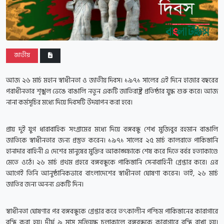
জাতীয়
আজ ২৬ মার্চ মহান স্বাধীনতা ও জাতীয় দিবস। ১৯৭১ সালের এই দিনে হাজার বছরের
পরাধীনতার শৃঙ্খল ভেঙে বাঙালি নতুন একটি জাতিরাষ্ট্র প্রতিষ্ঠার যুদ্ধ শুরু করে। আজ
নানা কর্মসূচির মধ্যে দিয়ে দিবসটি উদযাপন করা হবে।
প্রায় দুই যুগ ধারাবাহিক সংগ্রামের মধ্যে দিয়ে বঙ্গবন্ধু শেখ মুজিবুর রহমান বাঙালি
জাতিকে স্বাধীনতার জন্য প্রস্তুত করেন। ১৯৭১ সালের ২৫ মার্চ কালরাতে পাকিস্তানি
হানাদার বাহিনী এ দেশের মানুষের মুক্তির আকাঙ্ক্ষাকে শেষ করে দিতে বর্বর হত্যাকাণ্ডে
মেতে ওঠে। ২৬ মার্চ প্রথম প্রহরে বঙ্গবন্ধুকে পাকিস্তানি সেনাবাহিনী গ্রেপ্তার করে। এর
আগেই তিনি আনুষ্ঠানিকভাবে বাংলাদেশের স্বাধীনতা ঘোষণা করেন। তাই, ২৬ মার্চ
জাতির জন্য অনন্য একটি দিন।
স্বাধীনতা ঘোষণার পর বঙ্গবন্ধুকে গ্রেপ্তার করে তৎকালীন পশ্চিম পাকিস্তানের কারাগারে
বন্দি করা হয়। দীর্ঘ ৯ মাস মুক্তিযুদ্ধ চলাকালে বঙ্গবন্ধুকে কারাগারে বন্দি রাখা হয়।