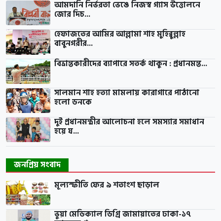
আমদানি নির্ভরতা ভেঙে নিজস্ব গ্যাস উত্তোলনে
জোর দিচ...
হেফাজতের আমির আল্লামা শাহ মুহিব্বুল্লাহ
বাবুনগরীর...
বিভ্রান্তকারীদের ব্যাপারে সতর্ক থাকুন : প্রধানমন্ত...
সালমান শাহ হত্যা মামলায় কারাগারে পাঠানো
হলো ডনকে
দুই প্রধানমন্ত্রীর আলোচনা হলে সমস্যার সমাধান
হয়ে য...
জনপ্রিয় সংবাদ
মূল্যস্ফীতি ফের ৯ শতাংশ ছাড়াল
ভুয়া মেডিক্যাল ডিগ্রি জামায়াতের ঢাকা-১৭