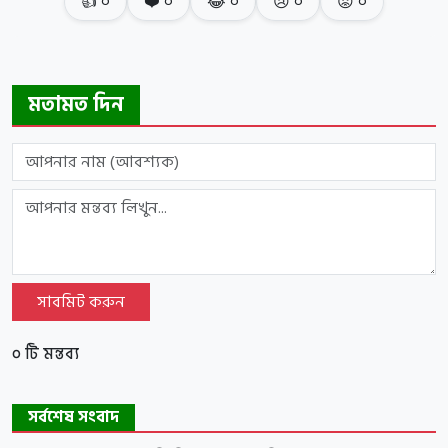
👍
০
❤️
০
😂
০
😢
০
😡
০
মতামত দিন
সাবমিট করুন
০ টি মন্তব্য
সর্বশেষ সংবাদ