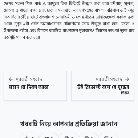
দেশের সকল শিশু পার্ক ও জাদুঘর বিনা টিকিটে উন্মুক্ত রাখা হবে। চট্টগ্রাম, খুলনা,
মোংলা ও পায়রা বন্দর এবং ঢাকার সদরঘাট, নারায়ণগঞ্জের পাগলা, বরিশাল ও চাঁদপুর
বিআইডব্লিউটিএ ঘাটে বাংলাদেশ নৌবাহিনী ও কোস্টগার্ডের জাহাজগুলো সকাল ৯টা
থেকে দুপুর ২টা পর্যন্ত জনসাধারণের পরিদর্শনের জন্য উন্মুক্ত রাখা হবে। জেলা ও
উপজেলা পর্যায়ে এবং বিদেশে অবস্থিত বাংলাদেশ দূতাবাসেও দিবসের তাৎপর্য তুলে ধরে
কর্মসূচি পালন করা হবে।
পূর্ববর্তী সংবাদ
পরবর্তী সংবাদ
মহান মে দিবস আজ
উই রিভোল্ট বলে যে যুদ্ধের
শুরু
খবরটি নিয়ে আপনার প্রতিক্রিয়া জানান