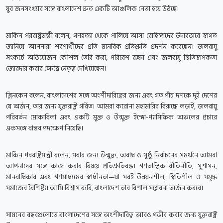
যুব জনসংখ্যার সঙ্গে বাংলাদেশ দ্রুত একটি আঞ্চলিক নেতা হয়ে উঠছে।
মার্কিন পররাষ্ট্রমন্ত্রী বলেন, গণহত্যা থেকে পালিয়ে আসা রোহিঙ্গাদের উদারভাবে স্বাগত
জানিয়ে আপনারা শরণার্থীদের প্রতি মানবিক প্রতিশ্রুতি প্রদর্শন করেছেন। জলবায়ু
সংকটে অভিযোজন কৌশল তৈরি করা, পরিবেশ রক্ষা এবং জলবায়ু স্থিতিস্থাপকতা
জোরদার করার ক্ষেত্রে নেতৃত্ব দেখিয়েছেন।
ব্লিনকেন বলেন, বাংলাদেশের সঙ্গে অংশীদারিত্বের জন্য এবং গত পাঁচ দশকে দুই দেশের
যে অর্জন, তার জন্য যুক্তরাষ্ট্র গর্বিত। আমরা করোনা মহামারির বিরুদ্ধে লড়াই, জলবায়ু
পরিবর্তন মোকাবিলা এবং একটি মুক্ত ও উন্মুক্ত ইন্দো-প্যাসিফিক অঞ্চলের প্রচারে
একসঙ্গে বাস্তব পদক্ষেপ নিয়েছি।
মার্কিন পররাষ্ট্রমন্ত্রী বলেন, সবার জন্য উন্মুক্ত, অবাধ ও সুষ্ঠু নির্বাচনের সমর্থনে আমরা
আপনাদের সঙ্গে কাজ করার বিষয়ে প্রতিশ্রুতিবদ্ধ। গণতান্ত্রিক রীতিনীতি, সুশাসন,
মানবাধিকার এবং গণমাধ্যমের স্বাধীনতা—যা সবই উন্নয়নশীল, স্থিতিশীল ও সমৃদ্ধ
সমাজের বৈশিষ্ট্য। আমি বিশ্বাস করি, বাংলাদেশ তার বিশাল সম্ভাবনা অর্জন করবে।
সামনের বছরগুলোতে বাংলাদেশের সঙ্গে অংশীদারিত্ব আরও গভীর করার জন্য যুক্তরাষ্ট্র