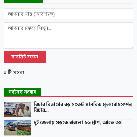
সাবমিট করুন
০ টি মন্তব্য
সর্বশেষ সংবাদ
বিচার বিভাগের বড় সংকট মানবিক মূল্যবোধসম্পন্ন
বিচার...
দুই জেলায় সড়কে ঝরলো ১৬ প্রাণ, আহত ৩৪