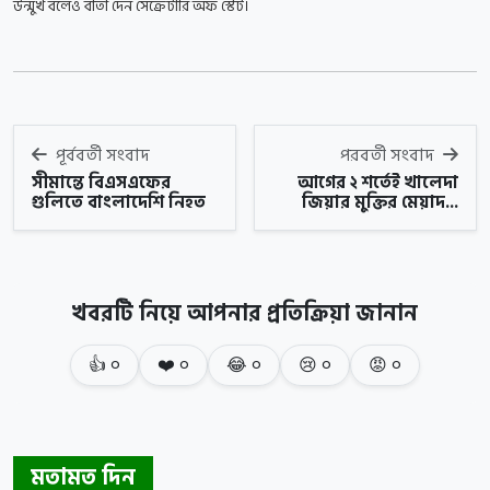
উন্মুখ বলেও বার্তা দেন সেক্রেটারি অফ স্টেট।
পূর্ববর্তী সংবাদ
পরবর্তী সংবাদ
সীমান্তে বিএসএফের
আগের ২ শর্তেই খালেদা
গুলিতে বাংলাদেশি নিহত
জিয়ার মুক্তির মেয়াদ...
খবরটি নিয়ে আপনার প্রতিক্রিয়া জানান
👍
০
❤️
০
😂
০
😢
০
😡
০
মতামত দিন