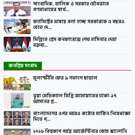
সাংবাদিক, মালিক ও সরকার যৌথভাবে
গণমাধ্যমের স্বার্থ...
ফ্যাসিস্টের ভাষায় বলা হচ্ছে সরকারকে ৫ বছরও
যেতে দে...
দিল্লিতে প্রেস কনফারেন্সে শেখ হাসিনার দেয়া
বক্তব্য...
জনপ্রিয় সংবাদ
মূল্যস্ফীতি ফের ৯ শতাংশ ছাড়াল
ভুয়া মেডিক্যাল ডিগ্রি জামায়াতের ঢাকা-১৭
আসনের প্র...
বাংলাদেশের ওপর আরও কঠোর মার্কিন নিষেধাজ্ঞা
দিতে প্...
২০২৬ বিশ্বকাপ পর্যন্ত আর্জেন্টিনার কোচ স্কালোনি