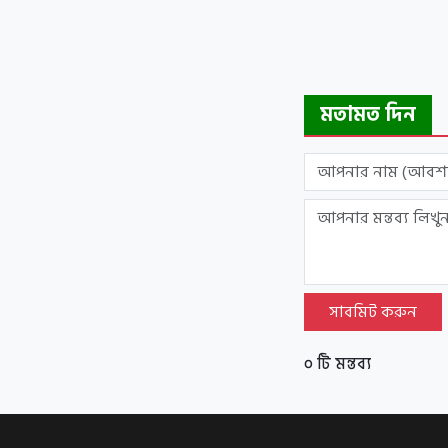
মতামত দিন
সাবমিট করুন
০ টি মন্তব্য