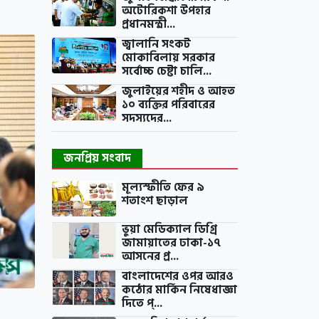
অটোরিকশা উপহার
প্রধানমন্ত্রী...
জ্বালানি সংকট
মোকাবিলায় সরকার
সর্বোচ্চ চেষ্টা চালি...
জুলাইয়ের শহীদ ও আহত
১০ ব্যক্তির পরিবারের
সদস্যদের...
জনপ্রিয় সংবাদ
মূল্যস্ফীতি ফের ৯
শতাংশ ছাড়াল
ভুয়া মেডিক্যাল ডিগ্রি
জামায়াতের ঢাকা-১৭
আসনের প্র...
বাংলাদেশের ওপর আরও
কঠোর মার্কিন নিষেধাজ্ঞা
দিতে প্...