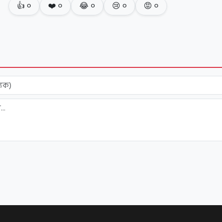
👍
০
❤️
০
😂
০
😢
০
😡
০