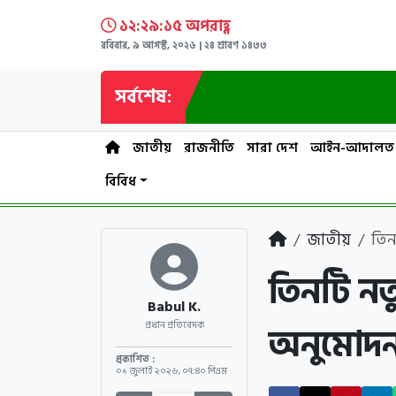
১২:২৯:১৬ অপরাহ্ণ
রবিবার, ৯ আগস্ট, ২০২৬ | ২৪ শ্রাবণ ১৪৩৩
সর্বশেষ:
জাতীয়
রাজনীতি
সারা দেশ
আইন-আদালত
বিবিধ
জাতীয়
তিন
তিনটি ন
Babul K.
অনুমোদন
প্রধান প্রতিবেদক
প্রকাশিত :
০১ জুলাই ২০২৬
,
০৭:৪০ পিএম