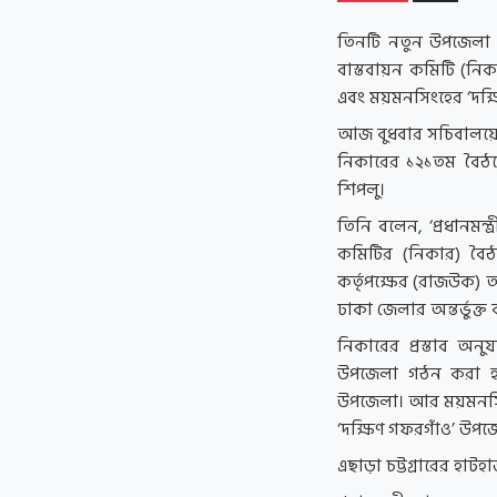
তিনটি নতুন উপজেলা ও
বাস্তবায়ন কমিটি (নিক
এবং ময়মনসিংহের ‘দক্ষি
আজ বুধবার সচিবালয়ে মন
নিকারের ১২১তম বৈঠকে
শিপলু।
তিনি বলেন, ‘প্রধানমন্ত
কমিটির (নিকার) বৈ
কর্তৃপক্ষের (রাজউক) 
ঢাকা জেলার অন্তর্ভুক্ত 
নিকারের প্রস্তাব অন
উপজেলা গঠন করা হয়ে
উপজেলা। আর ময়মনসি
‘দক্ষিণ গফরগাঁও’ উপজ
এছাড়া চট্টগ্রারের হাট