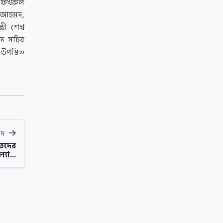
জা ফখরুল
িন আহমদ,
ত্রী শেখ
িষদ সচিব
 উপস্থিত
বাদ
হতদের
ল্যা...