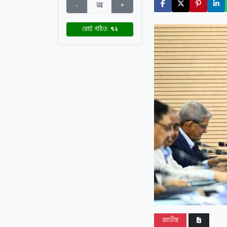
-
অ
+
মোট পঠিত:
৭২
জাতীয়