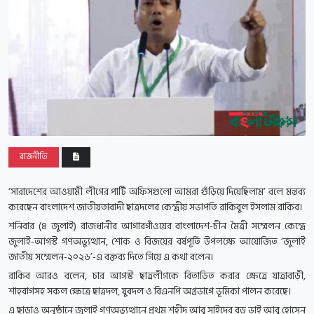
রাজনীতি
‘সারাদেশের আওয়ামী লীগের পার্টি অফিসগুলো আমরা গুঁড়িয়ে দিয়েছিলাম’ বলে মন্তব্য
করেছেন বাংলাদেশ জাতীয়তাবাদী ছাত্রদলের কেন্দ্রীয় সভাপতি রাকিবুল ইসলাম রাকিব।
শনিবার (৪ জুলাই) রাজধানীর আগারগাঁওয়ের বাংলাদেশ-চীন মৈত্রী সম্মেলন কেন্দ্রে
জুলাই-আগস্ট গণঅভ্যুত্থান, শোক ও বিজয়ের বর্ষপূর্তি উপলক্ষে আয়োজিত ‘জুলাই
জাতীয় সম্মেলন-২০২৬’-এ বক্তব্য দিতে গিয়ে এ কথা বলেন।
রাকিব আরও বলেন, চার আগস্ট ছাত্রলীগকে বিতাড়িত করার ক্ষেত্রে যাত্রাবাড়ী,
শাহবাগসহ সকল ক্ষেত্রে ছাত্রদল, যুবদল ও বিএনপি অগ্রভাগে ভূমিকা পালন করেছে।
এ ছাড়াও অনুষ্ঠানে জুলাই গণঅভ্যুত্থানে প্রথম শহীদ আবু সাইদের বড় ভাই আবু হোসেন