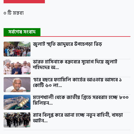
০ টি মন্তব্য
সর্বশেষ সংবাদ
জুলাই স্মৃতি জাদুঘরে উপচেপড়া ভিড়
ভারত হাসিনাকে বক্তব্যের সুযোগ দিয়ে জুলাই
শহিদদের অ...
‘চার বছরে ফ্যামিলি কার্ডের আওতায় আসবে ১
কোটি ৬০ লা...
মহেশখালী থেকে জাতীয় গ্রিডে সরবরাহ হচ্ছে ৮০০
মিলিয়ন...
র‍্যাব বিলুপ্ত করে আনা হচ্ছে নতুন বাহিনী, খসড়া
আইন...