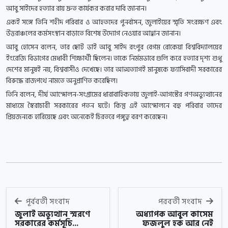
আবু সাইদের হত্যার রায় দ্রুত কার্যকর করার দাবি জানান।
একই সঙ্গে তিনি শহীদ পরিবার ও আহতদের পুনর্বাসন, জুলাইয়ের স্মৃতি সংরক্ষণ এবং
উত্তরাঞ্চলের কর্মসংস্থান বাড়াতে বিশেষ উদ্যোগ নেওয়ার আহ্বান জানান।
আবু হোসেন বলেন, তার ছোট ভাই আবু সাইদ রংপুর বেগম রোকেয়া বিশ্ববিদ্যালয়ের
ইংরেজি বিভাগের মেধাবী শিক্ষার্থী ছিলেন। তাকে নির্মমভাবে গুলি করে হত্যার দৃশ্য শুধু
দেশের মানুষই নয়, বিশ্ববাসীও দেখেছে। তার আত্মত্যাগই মানুষকে ফ্যাসিবাদী সরকারের
বিরুদ্ধে রাজপথে নামতে অনুপ্রাণিত করেছিল।
তিনি বলেন, দীর্ঘ আন্দোলন-সংগ্রামের ধারাবাহিকতায় জুলাই-আগস্টের গণঅভ্যুত্থানের
মাধ্যমে স্বৈরাচারী সরকারের পতন ঘটে। কিন্তু এই আন্দোলনে বহু পরিবার তাদের
প্রিয়জনকে হারিয়েছে এবং অনেকেই চিরতরে পঙ্গুত্ব বরণ করেছেন।
পূর্ববর্তী সংবাদ
পরবর্তী সংবাদ
জুলাই অভ্যুত্থান স্মরণে
অধ্যাপক আবুল কাসেম
সরকারের কর্মসূচি...
ফজলুল হক আর নেই