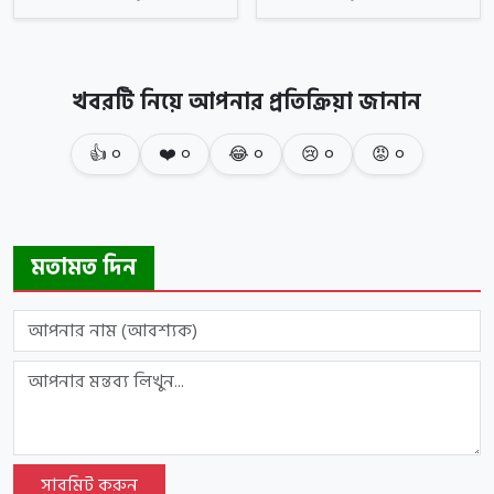
খবরটি নিয়ে আপনার প্রতিক্রিয়া জানান
👍
০
❤️
০
😂
০
😢
০
😡
০
মতামত দিন
সাবমিট করুন