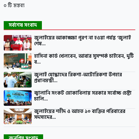
০ টি মন্তব্য
সর্বশেষ সংবাদ
জুলাইয়ের আকাঙ্ক্ষা পূরণ না হওয়া পর্যন্ত ‘জুলাই
শেষ...
হাসিনা কার্ড খেলবেন, আবার সুসম্পর্ক চাইবেন, দুটি
ব...
জুলাই যোদ্ধাদের রিকশা-অটোরিকশা উপহার
প্রধানমন্ত্রী...
জ্বালানি সংকট মোকাবিলায় সরকার সর্বোচ্চ চেষ্টা
চালি...
জুলাইয়ের শহীদ ও আহত ১০ ব্যক্তির পরিবারের
সদস্যদের...
জনপ্রিয় সংবাদ