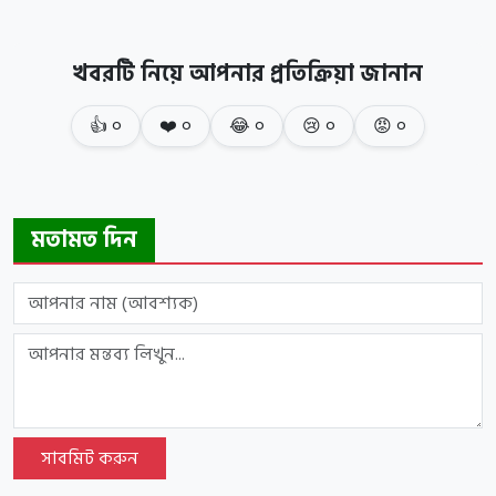
খবরটি নিয়ে আপনার প্রতিক্রিয়া জানান
👍
০
❤️
০
😂
০
😢
০
😡
০
মতামত দিন
সাবমিট করুন