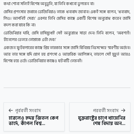
কথা শোনা সত্যিই বিশেষ অনুভূতি, যা তিনি কখনো ভুলবেন না।
মেসির প্রশংসার জবাবে ভোজিনিয়াও তাকে ধন্যবাদ জানান। একই সঙ্গে বলেন, ‘ধন্যবাদ,
লিও। আপনিই সেরা।’ এরপর তিনি মেসির কাছে একটি বিশেষ অনুরোধ করেন জার্সি
বদল করা যাবে কি না।
ভোজিনিয়ার দাবি, মেসি হাসিমুখেই সেই অনুরোধে সাড়া দেন। তিনি বলেন, ‘অবশ্যই।
টানেলের ভেতরে তোমাকে এটা দেব।’
একজন ফুটবলারের কাছে প্রিয় তারকার সঙ্গে জার্সি বিনিময় নিঃসন্দেহে স্মরণীয় অর্জন।
আর তার সঙ্গে যদি যোগ হয় প্রশংসা ও আন্তরিক আলিঙ্গন, তাহলে সেই মুহূর্ত আরও
বিশেষ হয়ে ওঠে। ভোজিনিয়ার কাছেও ঘটনাটি তেমনই।
পূর্ববর্তী সংবাদ
পরবর্তী সংবাদ
হারলেও হৃদয় জিতল কেপ
যুক্তরাষ্ট্রের চাপে খামেনির
ভার্দে, কাঁপল বিশ্ব...
শেষ বিদায় অন...