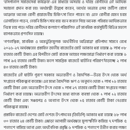
'হাসপাতাল সমাজসেবা কার্যক্রম'-এর মাধ্যমে অসহায় ও দরিদ্র রোগীদের এই আর্থিক
সহায়তা প্রদান করা হয়। অর্থমন্ত্রী উল্লেখ করেন, অর্থের অভাবে এসব জটিল রোগে
আক্রান্ত অনেক রোগী প্রয়োজনীয় চিকিৎসা নিতে পারেন না। এতে রোগীরা যেমন চরম
ভোগান্তিতে পড়েন, তেমনি চিকিৎসার ব্যয় বহন করতে গিয়ে অনেক পরিবার আর্থিকভাবে
নিঃস্ব হয়ে পড়ে। দরিদ্র রোগীদের কল্যাণে পরিচালিত এই মানবিক কর্মসূচিটি বিভিন্ন মহলে
ব্যাপকভাবে প্রশংসিত হয়েছে।
'গণতান্ত্রিক, মানবিক ও অন্তর্ভুক্তিমূলক অর্থনীতির অভিযাত্রা' প্রতিপাদ্য সামনে রেখে
২০২৬-২৭ অর্থবছরের প্রস্তাবিত জাতীয় বাজেটের মোট আকার ধরা হয়েছে ৯ লাখ ৩৮
হাজার কোটি টাকা। এর বিপরীতে মোট রাজস্ব আয়ের লক্ষ্যমাত্রা নির্ধারণ করা হয়েছে ৬
লাখ ৯৫ হাজার কোটি টাকা। ফলে সামগ্রিক বাজেটে ঘাটতির পরিমাণ দাঁড়াচ্ছে ২ লাখ
৪৩ হাজার কোটি টাকা।
বাজেটের এই ঘাটতি পূরণে সরকার অভ্যন্তরীণ ও বৈদেশিক—উভয় উৎস থেকে অর্থ
সংগ্রহের পরিকল্পনা করেছে। এর মধ্যে বৈদেশিক ঋণ ও অনুদান থেকে ১ লাখ ১৬ হাজার
কোটি টাকা এবং অভ্যন্তরীণ উৎস থেকে ১ লাখ ২৭ হাজার কোটি টাকা সংগ্রহের লক্ষ্য
নির্ধারণ করা হয়েছে। অভ্যন্তরীণ উৎসের মধ্যে ব্যাংক ব্যবস্থা থেকে ১ লাখ ১২ হাজার
কোটি টাকা এবং সঞ্চয়পত্র ও অন্যান্য উৎস থেকে ১৫ হাজার কোটি টাকা নেওয়ার
পরিকল্পনা রয়েছে।
প্রস্তাবিত বাজেটে দেশের মোট দেশজ উৎপাদনের (জিডিপি) আকার ধরা হয়েছে ৬৮ লাখ
৩০ হাজার ২৪ কোটি টাকা। এছাড়া আগামী অর্থবছরে মূল্যস্ফীতি কমিয়ে ৭ দশমিক ৫
শতাংশে নামিয়ে আনা এবং অর্থনৈতিক প্রবৃদ্ধি ৬ দশমিক ৫ শতাংশে উন্নীত করার লক্ষ্য