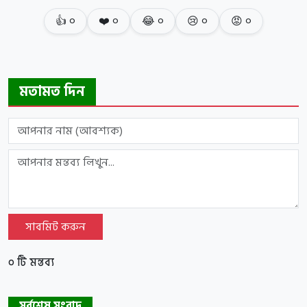
👍
০
❤️
০
😂
০
😢
০
😡
০
মতামত দিন
সাবমিট করুন
০ টি মন্তব্য
সর্বশেষ সংবাদ