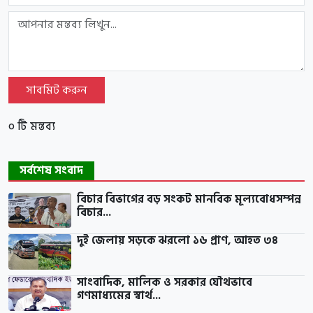
সাবমিট করুন
০ টি মন্তব্য
সর্বশেষ সংবাদ
বিচার বিভাগের বড় সংকট মানবিক মূল্যবোধসম্পন্ন
বিচার...
দুই জেলায় সড়কে ঝরলো ১৬ প্রাণ, আহত ৩৪
সাংবাদিক, মালিক ও সরকার যৌথভাবে
গণমাধ্যমের স্বার্থ...