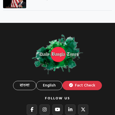
বাংলা
English
Fact Check
FOLLOW US