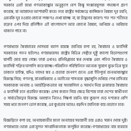
সরকার এরই মধ্যে গণআকাঙ্খার অনুকূলে বেশ কিছু সংস্কারমূলক পদক্ষেপ গ্রহণ
করেছে, যা আমাদের আশাবাদী করে। তবে রাষ্ট্রের সর্বক্ষেত্রে কাঙ্ক্ষিত বৈষম্য দূর হয়নি,
এমনকি দূর হওয়ার কোনো লক্ষণও দেখা যাচ্ছে না, যা উদ্বেগের কারণ। শত শত শহীদের
রক্তের ওপর দিয়ে প্রতিষ্ঠিত এই বাংলাদেশে আর কোনো বৈষম্য, অনিয়ম ও অবিচার
থাকতে পারে না।
গণমাধ্যমে স্বৈরাচারের দোসররা বহাল রয়েছে জানিয়ে বলা হয়, স্বৈরাচার ও ফ্যাসিস্ট
সরকারের পতন ঘটলেও গণমাধ্যমসহ রাষ্ট্রের বিভিন্ন সেক্টরে দুষ্টু কালো বিড়ালগুলো
ঘাপটি মেরে রয়ে গেছে। তারা এখনও প্রতিবিপ্লবের স্বপ্ন দেখছে এবং পতিত স্বৈরাচার ও
ফ্যাসিস্ট শক্তির দালালি করে যাচ্ছে। পরিবর্তিত পরিস্থিতিতে অনেকে সুযোগ বুঝে ভিন্ন সুরে
ডাকতে চাইছে, যদিও তাদের স্বর ও চেহারা জনগণ চেনে। এরা ইতিপূর্বে জনআকাঙ্খার
বিরুদ্ধে গিয়ে; গণতন্ত্র, মানবাধিকার ও আইনের শাসনকে বৃদ্ধাঙ্গুলি দেখিয়ে শেখ হাসিনার
সরকারকে অন্যায় ও অযৌক্তিকভাবে নগ্ন সহযোগিতা ও সমর্থন দিয়ে ক্রমান্বয়ে স্বৈরাচার
ও ফ্যাসিস্ট হতে প্রভাবিত করেছে। এসব করতে গিয়ে ক্ষেত্র বিশেষে তারা দেশের স্বাধীনতা
ও সার্বভৌমত্বের বিরুদ্ধে অবস্থান নিতেও পিছপা হয়নি। যার কুফল দেড় দশকের বেশি
সময় ধরে জনগণ ভোগ করেছে, এর কুপ্রভাব আরও বহুদিন জাতিকে বয়ে বেড়াতে হবে।
বিজ্ঞপ্তিতে বলা হয়, অন্যায়কারীর মতো অন্যায়ের সহযোগী হয়ে এরাও সমান দোষে দুষ্ট।
গণমাধ্যমে থেকে এরা মূলত সাংবাদিকতাকে কলুষিত করেছে। গণমাধ্যমের নাম ব্যবহার