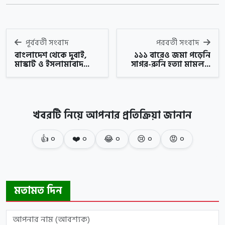
পূর্ববর্তী সংবাদ
পরবর্তী সংবাদ
বাংলাদেশ থেকে দুবাই,
১১১ বারেও জমা পড়েনি
মাস্কাট ও ইসলামাবাদ...
সাগর-রুনি হত্যা মামল...
খবরটি নিয়ে আপনার প্রতিক্রিয়া জানান
👍
০
❤️
০
😂
০
😢
০
😡
০
মতামত দিন