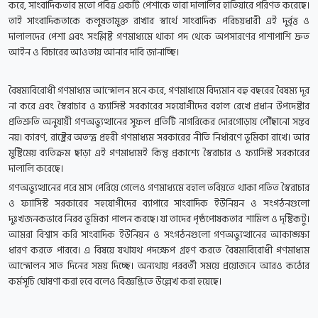
করে, সাংবাদিকতার মতো পবিত্র একটি পেশাকে তারা দালালির হাতিয়ারে পরিণত করেছে।
তাই সাংবাদিকতাকে কলুষতামুক্ত রাখার স্বার্থে সাংবাদিক পরিচয়ধারী এই দুর্বৃত্ত ও
দালালদের পেশা এবং সংশ্লিষ্ট গণমাধ্যমে থাকা পদ থেকে অপসারণের পাশাপাশি দ্রুত
আইন ও বিচারের আওতায় আনার দাবি জানাচ্ছি।
বৈষম্যবিরোধী গণমাধ্যম আন্দোলন মনে করে, গণমাধ্যমে বিদ্যমান বহু বছরের বৈষম্য দূর
না করে এবং স্বৈরাচার ও ফ্যাসিস্ট সরকারের সহযোগীদের বহাল রেখে প্রধান উপদেষ্টার
প্রতিশ্রুতি অনুযায়ী গণঅভ্যুত্থানের সুফল প্রতিটি নাগরিকের দোরগোড়ায় পৌঁছানো সম্ভব
নয়। কারণ, রাষ্ট্রের অতন্দ্র প্রহরী গণমাধ্যম সরকারের নীতি নির্ধারণে ভূমিকা রাখে। আর
মুষ্টিমেয় ব্যতিক্রম ছাড়া এই গণমাধ্যমই কিন্তু প্রকাশ্যে স্বৈরাচার ও ফ্যাসিস্ট সরকারের
দালালি করেছে।
গণঅভ্যুত্থানের পরে মাস পেরিয়ে গেলেও গণমাধ্যমে বহাল তবিয়তে থাকা পতিত স্বৈরাচার
ও ফ্যাসিস্ট সরকারের সহযোগীদের ব্যাপারে সাংবাদিক ইউনিয়ন ও সংগঠনগুলো
দুঃখজনকভাবে নিরব ভূমিকা পালন করছে। যা তাদের পৃষ্ঠপোষকতার শামিল ও দৃষ্টিকটু।
আমরা বিশ্বাস করি সাংবাদিক ইউনিয়ন ও সংগঠনগুলো গণঅভ্যুত্থানের আকাঙ্ক্ষা
ধারণ করতে পারবে। এ বিষয়ে যথাযথ পদক্ষেপ গ্রহণ করতে বৈষম্যবিরোধী গণমাধ্যম
আন্দোলন সাত দিনের সময় দিচ্ছে। অন্যথায় পরবর্তী সময়ে প্রয়োজনে আরও কঠোর
কর্মসূচি ঘোষণা করা হবে বলেও বিজ্ঞপ্তিতে উল্লেখ করা হয়েছে।