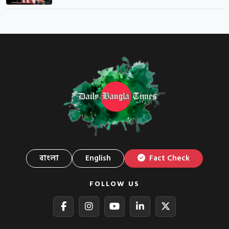
বাংলা
English
Fact Check
FOLLOW US