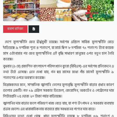
ব্যবসা বানিজ্য
দেশে মূল্যস্ফীতি ফের ঊর্ধ্বমুখী হয়েছে। সর্বশেষ এপ্রিলে সার্বিক মূল্যস্ফীতি বেড়ে
দাঁড়িয়েছে ৯ দশমিক শূন্য ৪ শতাংশে, যা মার্চে ছিল ৮ দশমিক ৭১ শতাংশ। টানা কয়েক
মাস ওঠানামার পর ফের মূল্যস্ফীতির এই বৃদ্ধি সাধারণ মানুষের ওপর নতুন চাপ তৈরি
করেছে।
বুধবার (৬ ‌মে) প্রকাশিত বাংলাদেশ পরিসংখ্যান ব্যুরো (বিবিএস)-এর সর্বশেষ প্রতিবেদনে এ
তথ্য উঠে এসেছে। এতে দেখা যায়, গত ছয় মাসের মধ্যে পাঁচ মাসেই মূল্যস্ফীতি ৯
শতাংশের ওপরে অবস্থান করেছে।
বিশ্লেষকদের মতে, সাম্প্রতিক জ্বালানি তেলের মূল্যবৃদ্ধি মূল্যস্ফীতি বাড়ার প্রধান কারণ
গুলোর একটি। গত ১৯ এপ্রিল সরকার ডিজেল, কেরোসিন, অকটেন ও পেট্রোলের দাম
লিটারপ্রতি ১৫ থেকে ২০ টাকা পর্যন্ত বাড়িয়েছে।
জ্বালানির দাম বাড়ার ফলে পরিবহণ খরচ বেড়ে যায়, যা পণ্য উৎপাদন ও সরবরাহ ব্যবস্থায়
প্রভাব ফেলে। এর ধারাবাহিকতায় বাজারে প্রায় সবধরনের পণ্যের দাম বাড়ে।
বিবিএসের তথ্যে দেখা গেছে, খাদ্য মূল্যস্ফীতি হয়েছে ৮ দশমিক ৩৯ শতাংশ ও