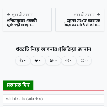
পূর্ববর্তী সংবাদ
পরবর্তী সংবাদ
পশ্চিমবঙ্গের পরবর্তী
জুনের মধ্যেই ব্যারাকে
মুখ্যমন্ত্রী হচ্ছেন...
ফিরবেন মাঠে থাকা স...
খবরটি নিয়ে আপনার প্রতিক্রিয়া জানান
👍
০
❤️
০
😂
০
😢
০
😡
০
মতামত দিন