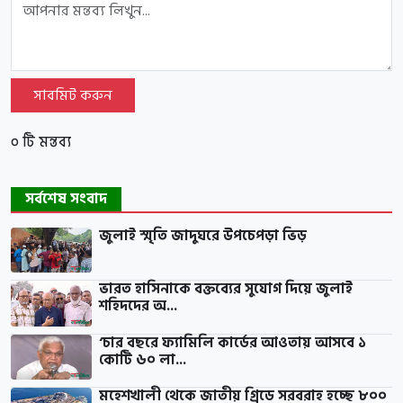
সাবমিট করুন
০ টি মন্তব্য
সর্বশেষ সংবাদ
জুলাই স্মৃতি জাদুঘরে উপচেপড়া ভিড়
ভারত হাসিনাকে বক্তব্যের সুযোগ দিয়ে জুলাই
শহিদদের অ...
‘চার বছরে ফ্যামিলি কার্ডের আওতায় আসবে ১
কোটি ৬০ লা...
মহেশখালী থেকে জাতীয় গ্রিডে সরবরাহ হচ্ছে ৮০০