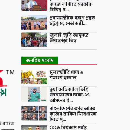
কাজে লাগাতে সরকার
বিভিন্ন প...
প্রধানমন্ত্রীকে বরণে প্রস্তুত
চট্টগ্রাম, নেতাকর্মী...
জুলাই স্মৃতি জাদুঘরে
উপচেপড়া ভিড়
জনপ্রিয় সংবাদ
মূল্যস্ফীতি ফের ৯
শতাংশ ছাড়াল
ভুয়া মেডিক্যাল ডিগ্রি
জামায়াতের ঢাকা-১৭
আসনের প্র...
বাংলাদেশের ওপর আরও
কঠোর মার্কিন নিষেধাজ্ঞা
দিতে প্...
ি ব্যাংক
২০২৬ বিশ্বকাপ পর্যন্ত