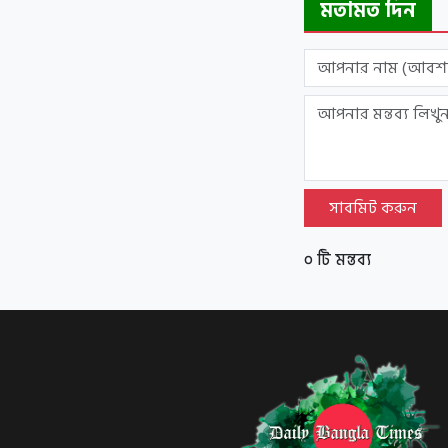
মতামত দিন
সাবমিট করুন
০ টি মন্তব্য