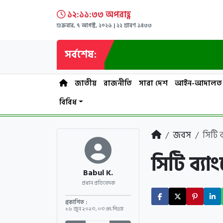
১২:১১:৩৩ অপরাহ্ণ
শুক্রবার, ৭ আগস্ট, ২০২৬ | ২২ শ্রাবণ ১৪৩৩
সর্বশেষ:
জাতীয়
রাজনীতি
সারা দেশ
আইন-আদালত
বিবিধ
জবস
সিটি 
সিটি ব্য
Babul K.
প্রধান প্রতিবেদক
প্রকাশিত :
১৬ জুন ২০২৩
,
০৩:৪৭ পিএম