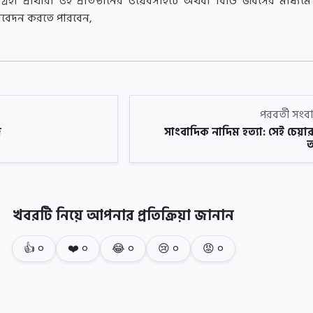
্রহী প্রার্থীরা ওই প্রতিষ্ঠানের ওয়েবসাইটে অথবা বিডি জবসের মাধ্যমে ব
বেদন করতে পারবেন,
পরবর্তী সং
জ
সাংবাদিক নাদিম হত্যা: সেই চেয়ার
আ
খবরটি নিয়ে আপনার প্রতিক্রিয়া জানান
👍
০
❤️
০
😂
০
😢
০
😡
০