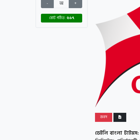
-
অ
+
মোট পঠিত:
৫৬৭
জবস
ডেইলি বাংলা টাইমস