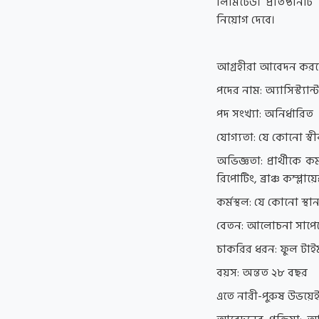
লিমিটেড। প্রতিষ্ঠানটি
নিয়োগ দেবে।
আগ্রহীরা আবেদন করত
পদের নাম: অ্যাসিস্ট্যা
পদ সংখ্যা: অনির্ধারিত
যোগ্যতা: যে কোনো স্বীক
অভিজ্ঞতা: প্রার্থীকে
রিপোটিং, ব্রাঞ্চ কম্প্ল
কর্মস্থল: যে কোনো স্থা
বেতন: আলোচনা সাপেক
চাকরির ধরন: ফুল টাই
বয়স: অন্তত ২৮ বছর
এতে নারী-পুরুষ উভয়