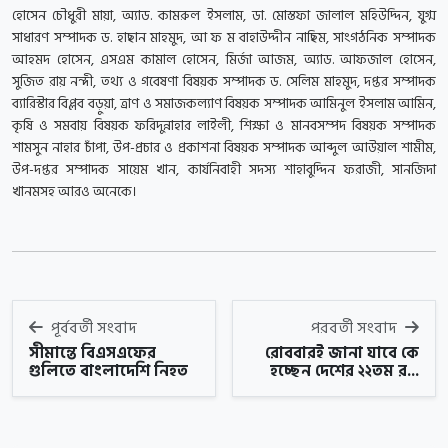
হোসেন চৌধুরী মায়া, অ্যাড. কামরুল ইসলাম, ডা. মোস্তফা জালাল মহিউদ্দিন, যুগ্ম
সাধারণ সম্পাদক ড. হাছান মাহমুদ, আ ফ ম বাহাউদ্দীন নাছিম, সাংগঠনিক সম্পাদক
আহমদ হোসেন, এসএম কামাল হোসেন, মির্জা আজম, অ্যাড. আফজাল হোসেন,
সুজিত রায় নন্দী, তথ্য ও গবেষণা বিষয়ক সম্পাদক ড. সেলিম মাহমুদ, দপ্তর সম্পাদক
ব্যারিস্টার বিপ্লব বড়ুয়া, ত্রাণ ও সমাজকল্যাণ বিষয়ক সম্পাদক আমিনুল ইসলাম আমিন,
কৃষি ও সমবায় বিষয়ক ফরিদুন্নাহার লাইলী, শিক্ষা ও মানবসম্পদ বিষয়ক সম্পাদক
শামসুন নাহার চাঁপা, উপ-প্রচার ও প্রকাশনা বিষয়ক সম্পাদক আব্দুল আউয়াল শামীম,
উপ-দপ্তর সম্পাদক সায়েম খান, কার্যনিবাহী সদস্য শাহাবুদ্দিন ফরাজী, সানজিদা
খানমসহ আরও অনেকে।
পূর্ববর্তী সংবাদ
পরবর্তী সংবাদ
সীমান্তে বিএসএফের
রোববারই জানা যাবে কে
গুলিতে বাংলাদেশি নিহত
হচ্ছেন দেশের ২২তম র...