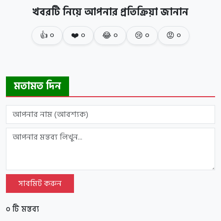
খবরটি নিয়ে আপনার প্রতিক্রিয়া জানান
👍
০
❤️
০
😂
০
😢
০
😡
০
মতামত দিন
সাবমিট করুন
০ টি মন্তব্য