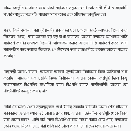
এদিন কেন্দ্রীয় নেতাদের সঙ্গে ঢাকা মহানগর উত্তর-দক্ষিণ আওয়ামী লীগ ও সহযোগী
সংগঠনসমূহের সভাপতি-সাধারণ সম্পাদকের এক যৌথসভা অনুষ্ঠিত হয়।
সভায় তিনি বলেন, 'তারা (বিএনপি) এক বছর ধরে প্রকাশ্যে মাঠে আসছে, বিশেষ করে
ডিসেম্বর থেকে, তারা অনেক বড় বড় কথা বলেছেন। আমরা সন্ত্রাসের আশঙ্কায় শান্তি
সমাবেশ করছি। যতক্ষণ বিএনপি আন্দোলন করবে আমরা শান্তি সমাবেশ করব। তারা
নয়াপল্টনে করে আমরা উত্তরাতে, ১০ ডিসেম্বর তারা রাজধানীতে করেছে আমরা সাভারে
করেছি।'
সেতুমন্ত্রী আরও বলেন,' আজকে আমরা সুস্পষ্টভাবে নির্বাচনের দিকে অভিযাত্রা শুরু
করেছি। আমাদের দল প্রস্তুতি নিচ্ছে নির্বাচনের। আমরা কোনো কর্মসূচি দিলে কিছু
সংবাদমাধ্যম বিএনপির কথাটিকে বলে। বিএনপি বলছে পাল্টাপাল্টি। আমরা তো
পাল্টাপাল্টি কর্মসূচি করছি না।'
'তারা (বিএনপি) এখন ষড়যন্ত্রমূলক পথে হাঁটছে সরকার হটানোর জন্য। শেখ হাসিনার
সরকারকে ক্ষমতা থেকে হটানোর। এমতাবস্থায়, আমরা রাজনৈতিক কর্মসূচি থেকে বিরত
হবো কেমন করে? খালি মাঠ পেলে বিএনপি যে কত নোংরা পর্যায়ে যেতে পারে, সন্ত্রাসকে
কোন পর্যায়ে নিতে পারে..... তারা খালি মাঠ পেলে তারা পারে না হেন কোনো কাজ নেই।'