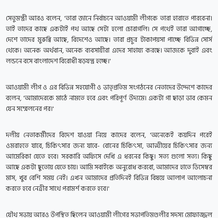
সেতুমন্ত্রী আরও বলেন, 'তারা জানে নির্বাচনে আওয়ামী লীগকে তারা হারাতে পারবেনা।
তাই তাদের কাছে একটাই পথ আছে সেটা হলো চোরাগলি। সে পথেই তারা আগাচ্ছে,
দেশে তাদের মুরুব্বি আছে, বিদেশেও আছে। তারা প্রচুর টাকাপয়সা পাচ্ছে বিভিন্ন সোর্স
থেকে। অনেক অর্থবান, অনেক ব্যবসায়ীরা এদের সাহায্য করছে। আজকে দুবাই এবং
লন্ডনে বসে বাংলাদেশ বিরোধী ষড়যন্ত্র হচ্ছে।'
আওয়ামী লীগ ও এর বিভিন্ন সহযোগী ও ভাতৃপ্রতিম সংগঠনের নেতাদের উদ্দেশে কাদের
বলেন, 'আমাদেরকে মাঠে নামতে হবে এবং পরিপূর্ণ উদ্যমে। একটা গা ছাড়া ভাব কেমন
যেন সম্মেলনের পর।'
দলীয় নেতাকর্মীদের বিদেশ যাওয়া নিয়ে কাদের বলেন, 'অনেকেই কয়দিন পরেই
ওমরাহতে যাবে, চিকিৎসার জন্য যাবে- বোনের চিকিৎসা, আত্মীয়ের চিকিৎসার জন্য
আমেরিকা যেতে হবে। সরকারি অফিসে দেখি এ ধরনের কিছু। সত্য গুলো সত্য। কিছু
আছে একটা ছুতোয় যেতে চায়। আমি সবাইকে অনুরোধ করবো, আমাদের হাতে ডিসেম্বর
মাস, খুব বেশি সময় নেই। এখন আমাদের প্রতিদিনই বিভিন্ন বিষয়ে আলাপ আলোচনা
করতে হবে নেত্রীর সাথে পরামর্শ করতে হবে।'
যৌথ সভায় আরও উপস্থিত ছিলেন আওয়ামী লীগের সভাপতিমণ্ডলীর সদস্য মোফাজ্জল