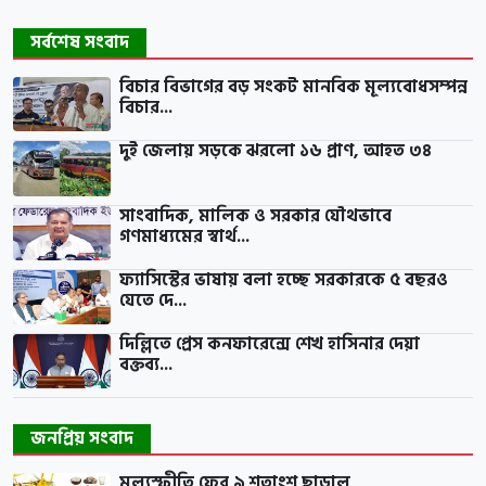
সর্বশেষ সংবাদ
বিচার বিভাগের বড় সংকট মানবিক মূল্যবোধসম্পন্ন
বিচার...
দুই জেলায় সড়কে ঝরলো ১৬ প্রাণ, আহত ৩৪
সাংবাদিক, মালিক ও সরকার যৌথভাবে
গণমাধ্যমের স্বার্থ...
ফ্যাসিস্টের ভাষায় বলা হচ্ছে সরকারকে ৫ বছরও
যেতে দে...
দিল্লিতে প্রেস কনফারেন্সে শেখ হাসিনার দেয়া
বক্তব্য...
জনপ্রিয় সংবাদ
মূল্যস্ফীতি ফের ৯ শতাংশ ছাড়াল