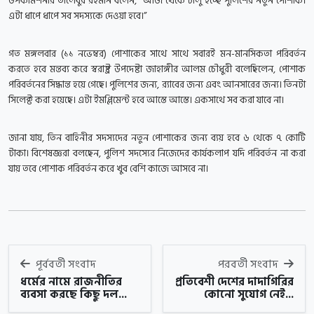
উপকমিশনার তালেবুর রহমান বলেন, “আজ থেকে চালু হচ্ছে পুলিশের নতুন পোশাক।
এটা ধাপে ধাপে সব সদস্যকে দেওয়া হবে।”
গত মঙ্গলবার (১১ নভেম্বর) পোশাকের সাথে সাথে সবারই মন-মানসিকতা পরিবর্তন
করতে হবে মন্তব্য করে স্বরাষ্ট্র উপদেষ্টা জাহাঙ্গীর আলম চৌধুরী বলেছিলেন, পোশাক
পরিবর্তনের সিদ্ধান্ত হয়ে গেছে। পুলিশের জন্য, র‌্যাবের জন্য এবং আনসারের জন্য। তিনটা
সিলেক্ট করা হয়েছে। এটা ইমপ্লিমেন্ট হবে আস্তে আস্তে। একসাথে সব করা যাবে না।
জানা যায়, তিন বাহিনীর সদস্যদের নতুন পোশাকের জন্য ব্যয় হবে ৬ থেকে ৭ কোটি
টাকা। বিশেষজ্ঞরা বলছেন, পুলিশ সদস্যের নিজেদের কার্যকলাপ যদি পরিবর্তন না করা
যায় তবে পোশাক পরিবর্তন করে খুব বেশি কাজে আসবে না।
পূর্ববর্তী সংবাদ
পরবর্তী সংবাদ
ধর্মের নামে রাজনীতির
প্রতিবেশী দেশের দাদাগিরির
ব্যবসা করছে কিছু দল...
কোনো সুযোগ নেই...