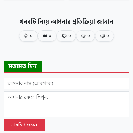
খবরটি নিয়ে আপনার প্রতিক্রিয়া জানান
👍
০
❤️
০
😂
০
😢
০
😡
০
মতামত দিন
সাবমিট করুন