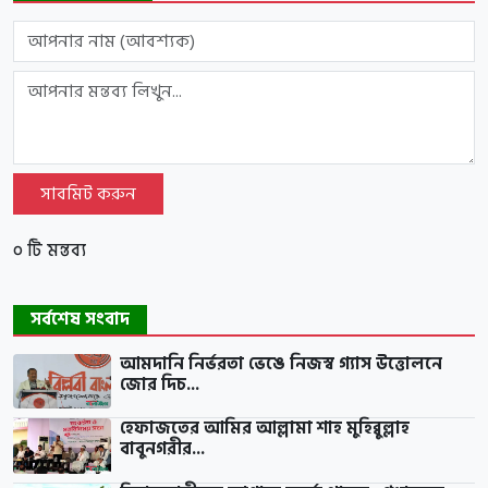
সাবমিট করুন
০ টি মন্তব্য
সর্বশেষ সংবাদ
আমদানি নির্ভরতা ভেঙে নিজস্ব গ্যাস উত্তোলনে
জোর দিচ...
হেফাজতের আমির আল্লামা শাহ মুহিব্বুল্লাহ
বাবুনগরীর...