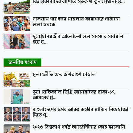
বিভ্রান্তকারীদের ব্যাপারে সতর্ক থাকুন : প্রধানমন্ত...
সালমান শাহ হত্যা মামলায় কারাগারে পাঠানো
হলো ডনকে
দুই প্রধানমন্ত্রীর আলোচনা হলে সমস্যার সমাধান
হয়ে য...
জনপ্রিয় সংবাদ
মূল্যস্ফীতি ফের ৯ শতাংশ ছাড়াল
ভুয়া মেডিক্যাল ডিগ্রি জামায়াতের ঢাকা-১৭
আসনের প্র...
বাংলাদেশের ওপর আরও কঠোর মার্কিন নিষেধাজ্ঞা
দিতে প্...
২০২৬ বিশ্বকাপ পর্যন্ত আর্জেন্টিনার কোচ স্কালোনি