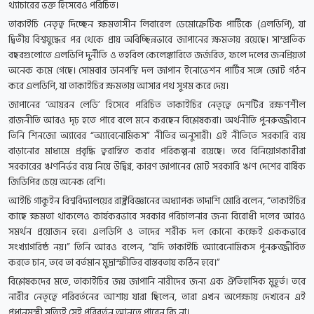
থ্যাচারের ভক্ত হিসেবেও পরিচিত।
তাকাইচি নেতৃত্ব দিচ্ছেন ক্ষমতাসীন লিবারেল ডেমোক্রেটিক পার্টিকে (এলডিপি), যা
দ্বিতীয় বিশ্বযুদ্ধের পর থেকে প্রায় অবিচ্ছিন্নভাবে জাপানের ক্ষমতায় রয়েছে। সাম্প্রতিক
বছরগুলোতে এলডিপি দুর্নীতি ও তহবিল কেলেঙ্কারিতে জর্জরিত, ফলে দলের জনপ্রিয়তা
অনেক কমে গেছে। সোমবার ডানপন্থি দল জাপান ইনোভেশন পার্টির সঙ্গে জোট গঠন
করে এলডিপি, যা তাকাইচির ক্ষমতায় আসার পথ সুগম করে দেয়।
জাপানের ‘আয়রন লেডি’ হিসেবে পরিচিত তাকাইচির নেতৃত্বে দেশটির রক্ষণশীল
রাজনীতি আরও দৃঢ় হতে পারে বলে মনে করছেন বিশ্লেষকরা। অর্থনীতি পুনরুজ্জীবনে
তিনি শিনজো অ্যাবের “অ্যাবেনোমিকস” নীতির অনুসারী। এই নীতিতে সরকারি ব্যয়
বাড়ানোর মাধ্যমে প্রবৃদ্ধি ত্বরান্বিত করার পরিকল্পনা রয়েছে। তবে বিনিয়োগকারীরা
সরকারের ঋণনির্ভর ব্যয় নিয়ে উদ্বিগ্ন, কারণ জাপানের মোট সরকারি ঋণ দেশের বার্ষিক
জিডিপির চেয়ে অনেক বেশি।
আইচি গাকুইন বিশ্ববিদ্যালয়ের রাষ্ট্রবিজ্ঞানের অধ্যাপক তাদাশি মোরি বলেন, “তাকাইচির
কাছে ক্ষমতা থাকলেও কার্যকরভাবে সরকার পরিচালনার জন্য বিরোধী দলের আরও
সমর্থন প্রয়োজন হবে। এলডিপি ও তাদের শরীক দল কোনো কক্ষেই এককভাবে
সংখ্যাগরিষ্ঠ নয়।” তিনি আরও বলেন, “যদি তাকাইচি অ্যাবেনোমিকস পুনরুজ্জীবিত
করতে চান, তবে তা বর্তমান মুদ্রাস্ফীতির বাস্তবতায় কঠিন হবে।”
বিশ্লেষকদের মতে, তাকাইচির জয় জাপানি নারীদের জন্য এক ঐতিহাসিক মুহূর্ত। তবে
নারীর নেতৃত্বে পরিবর্তনের আশায় যারা ছিলেন, তারা এখন অপেক্ষায় দেখবেন এই
প্রধানমন্ত্রী সত্যিই সেই পরিবর্তন আনতে পারেন কি না।