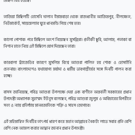
মিছিল বের হয়েছে।
তাজিয়া মিছিলটি হোসেনি দালান ইমামবাড়া থেকে রাজধানীর আজিমপুর, নীলক্ষেত,
নিউমার্কেট, সায়েন্সল্যাব ঘুরে ধানমন্ডি গিয়ে শেষ হবে।
কালো পোশাক পরে মিছিলে অংশ নিয়েছেন মুসল্লিরা। প্রতীকী ছুরি, আলাম, পতাকা বা
নিশান হাতে নিয়ে এই মিছিলে যোগ দিয়েছেন তারা।
কারবালা ট্র্যাজেডির কারণে মুসলিম বিশ্বে আশুরা পালিত হয় শোক ও হোসাইনি
চেতনায়। বাংলাদেশেও যথাযোগ্য মর্যাদা ও ধর্মীয় ভাবগাম্ভীর্যের সঙ্গে দিনটি পালন করা
হচ্ছে।
বাসস জানিয়েছে, পবিত্র আশুরা উপলক্ষে দেয়া এক বাণীতে অন্তর্বর্তী সরকারের প্রধান
উপদেষ্টা অধ্যাপক মুহাম্মদ ইউনূস বলেছেন, পবিত্র আশুরা জুলুম ও অবিচারের বিপরীতে
সত্য ও ন্যায় প্রতিষ্ঠায় মানবজাতিকে শক্তি ও সাহস জোগাবে।
এই মহিমান্বিত দিনটির তাৎপর্য ধারণ করে মহান আল্লাহর নৈকট্য লাভে সবার প্রতি বেশি
বেশি নেক আমল করার আহ্বান জানান প্রধান উপদেষ্টা।