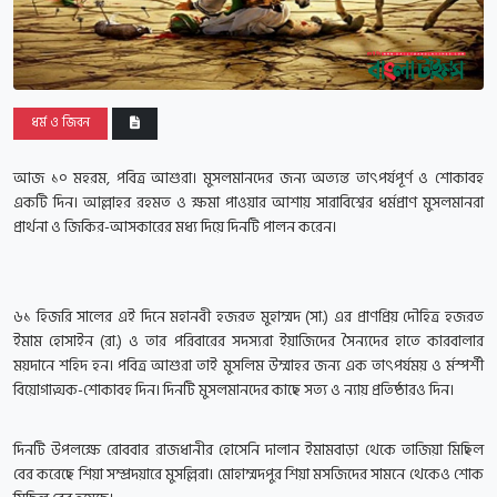
ধর্ম ও জিবন
আজ ১০ মহরম, পবিত্র আশুরা। মুসলমানদের জন্য অত্যন্ত তাৎপর্যপূর্ণ ও শোকাবহ
একটি দিন। আল্লাহর রহমত ও ক্ষমা পাওয়ার আশায় সারাবিশ্বের ধর্মপ্রাণ মুসলমানরা
প্রার্থনা ও জিকির-আসকারের মধ্য দিয়ে দিনটি পালন করেন।
৬১ হিজরি সালের এই দিনে মহানবী হজরত মুহাম্মদ (সা.) এর প্রাণপ্রিয় দৌহিত্র হজরত
ইমাম হোসাইন (রা.) ও তার পরিবারের সদস্যরা ইয়াজিদের সৈন্যদের হাতে কারবালার
ময়দানে শহিদ হন। পবিত্র আশুরা তাই মুসলিম উম্মাহর জন্য এক তাৎপর্যময় ও র্মস্পর্শী
বিয়োগাত্মক-শোকাবহ দিন। দিনটি মুসলমানদের কাছে সত্য ও ন্যায় প্রতিষ্ঠারও দিন।
দিনটি উপলক্ষে রোববার রাজধানীর হোসেনি দালান ইমামবাড়া থেকে তাজিয়া মিছিল
বের করেছে শিয়া সম্প্রদয়ারে মুসল্লিরা। মোহাম্মদপুর শিয়া মসজিদের সামনে থেকেও শোক