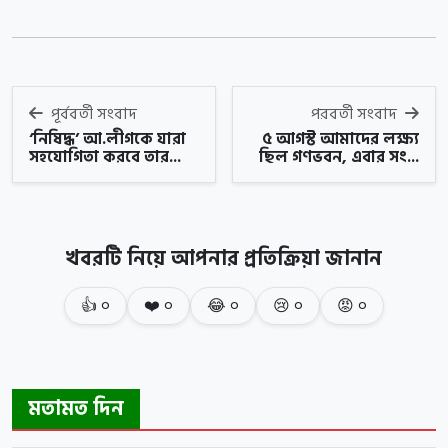
পূর্ববর্তী সংবাদ
পরবর্তী সংবাদ
‘নিষিদ্ধ’ আ.লীগকে যারা
৫ আগস্ট আমাদের লক্ষ্য
সহযোগিতা করবে তার...
ছিল গণভবন, এবার সং...
খবরটি নিয়ে আপনার প্রতিক্রিয়া জানান
👍
০
❤️
০
😂
০
😢
০
😡
০
মতামত দিন