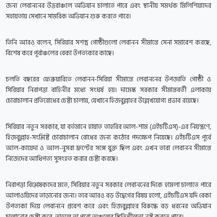
জন্য লেবাননের উত্তরাঞ্চলে অভিযান চালাতে পারে এবং স্থানীয় সমর্থক মিলিশিয়াদের
সহায়তায় সেখানে সামরিক অভিযান শুরু করতে পারে।
তিনি আরও বলেন, সিরিয়ার সশস্ত্র গোষ্ঠীগুলো লেবানন সীমান্তে সেনা সমাবেশ করছে,
বিশেষ করে পূর্বাঞ্চলের বেকা উপত্যকার কাছে।
চলতি বছরের ফেব্রুয়ারিতে লেবানন-সিরিয়া সীমান্তে লেবাননের উপজাতি গোষ্ঠী ও
সিরিয়ার নিরাপত্তা বাহিনীর মধ্যে সংঘর্ষ হয়। দামেস্ক সরকার সীমান্তবর্তী এলাকায়
চোরাচালান প্রতিরোধের চেষ্টা চালায়, যেখানে হিজবুল্লাহর উল্লেখযোগ্য প্রভাব রয়েছে।
সিরিয়ার নতুন সরকার, যা বর্তমানে হায়াত তাহরির আল-শাম (এইচটিএস)-এর নিয়ন্ত্রণে,
হিজবুল্লাহ-সংশ্লিষ্ট চোরাচালান রোধের জন্য কঠোর পদক্ষেপ নিয়েছে। এইচটিএস পূর্বে
আল-কায়েদা ও আল-নুসরা ফ্রন্টের সঙ্গে যুক্ত ছিল এবং এখন তারা লেবানন সীমান্তে
নিজেদের আধিপত্য সুসংহত করার চেষ্টা করছে।
নিরাপত্তা বিশ্লেষকদের মতে, সিরিয়ার নতুন সরকার লেবাননের দিকে হামলা চালাতে পারে
আলাওয়িদের তাড়ানোর জন্য। তবে আরও বড় উদ্বেগের বিষয় হলো, এইচটিএস যদি বেকা
উপত্যকা দিয়ে লেবাননে প্রবেশ করে এবং হিজবুল্লাহর বিরুদ্ধে বড় ধরনের অভিযান
চালানোর চেষ্টা করে, তাহলে তা পুরো অঞ্চলের স্থিতিশীলতা নষ্ট করতে পারে।