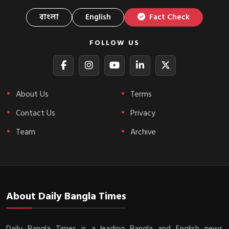
বাংলা
English
Fact Check
FOLLOW US
About Us
Terms
Contact Us
Privacy
Team
Archive
About Daily Bangla Times
Daily Bangla Times is a leading Bangla and English news