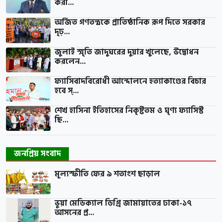
করা...
অর্জিত গণতন্ত্রকে প্রাতিষ্ঠানিক রূপ দিতে সরকার
দৃঢ়...
জুলাই স্মৃতি জাদুঘরের দুয়ার খুলেছে, উদ্বোধন
করলেন...
ফ্যাসিবাদবিরোধী আন্দোলনে হত্যাকাণ্ডের বিচার
হবে স্...
শেখ হাসিনা ইতিহাসের নিকৃষ্টতম ও ঘৃণ্য ফ্যাসিস্ট
ছি...
জনপ্রিয় সংবাদ
মূল্যস্ফীতি ফের ৯ শতাংশ ছাড়াল
ভুয়া মেডিক্যাল ডিগ্রি জামায়াতের ঢাকা-১৭
আসনের প্র...