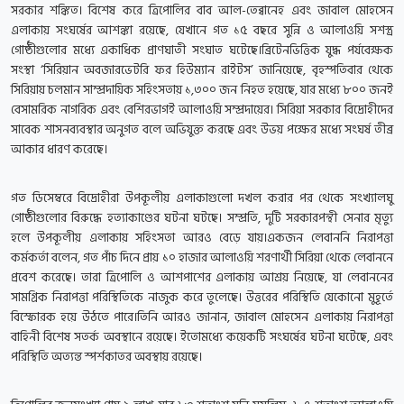
সরকার শঙ্কিত। বিশেষ করে ত্রিপোলির বাব আল-তেব্বানেহ এবং জাবাল মোহসেন
এলাকায় সংঘর্ষের আশঙ্কা রয়েছে, যেখানে গত ১৫ বছরে সুন্নি ও আলাওয়ি সশস্ত্র
গোষ্ঠীগুলোর মধ্যে একাধিক প্রাণঘাতী সংঘাত ঘটেছে।ব্রিটেনভিত্তিক যুদ্ধ পর্যবেক্ষক
সংস্থা ‘সিরিয়ান অবজারভেটরি ফর হিউম্যান রাইটস’ জানিয়েছে, বৃহস্পতিবার থেকে
সিরিয়ায় চলমান সাম্প্রদায়িক সহিংসতায় ১,৩০০ জন নিহত হয়েছে, যার মধ্যে ৮০০ জনই
বেসামরিক নাগরিক এবং বেশিরভাগই আলাওয়ি সম্প্রদায়ের। সিরিয়া সরকার বিদ্রোহীদের
সাবেক শাসনব্যবস্থার অনুগত বলে অভিযুক্ত করছে এবং উভয় পক্ষের মধ্যে সংঘর্ষ তীব্র
আকার ধারণ করেছে।
গত ডিসেম্বরে বিদ্রোহীরা উপকূলীয় এলাকাগুলো দখল করার পর থেকে সংখ্যালঘু
গোষ্ঠীগুলোর বিরুদ্ধে হত্যাকাণ্ডের ঘটনা ঘটছে। সম্প্রতি, দুটি সরকারপন্থী সেনার মৃত্যু
হলে উপকূলীয় এলাকায় সহিংসতা আরও বেড়ে যায়।একজন লেবাননি নিরাপত্তা
কর্মকর্তা বলেন, গত পাঁচ দিনে প্রায় ১০ হাজার আলাওয়ি শরণার্থী সিরিয়া থেকে লেবাননে
প্রবেশ করেছে। তারা ত্রিপোলি ও আশপাশের এলাকায় আশ্রয় নিয়েছে, যা লেবাননের
সামগ্রিক নিরাপত্তা পরিস্থিতিকে নাজুক করে তুলেছে। উত্তরের পরিস্থিতি যেকোনো মুহূর্তে
বিস্ফোরক হয়ে উঠতে পারে।তিনি আরও জানান, জাবাল মোহসেন এলাকায় নিরাপত্তা
বাহিনী বিশেষ সতর্ক অবস্থানে রয়েছে। ইতোমধ্যে কয়েকটি সংঘর্ষের ঘটনা ঘটেছে, এবং
পরিস্থিতি অত্যন্ত স্পর্শকাতর অবস্থায় রয়েছে।