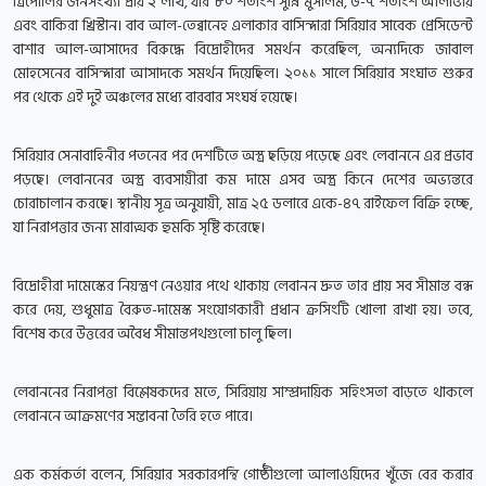
ত্রিপোলির জনসংখ্যা প্রায় ২ লাখ, যার ৮০ শতাংশ সুন্নি মুসলিম, ৬-৭ শতাংশ আলাওয়ি
এবং বাকিরা খ্রিস্টান। বাব আল-তেব্বানেহ এলাকার বাসিন্দারা সিরিয়ার সাবেক প্রেসিডেন্ট
বাশার আল-আসাদের বিরুদ্ধে বিদ্রোহীদের সমর্থন করেছিল, অন্যদিকে জাবাল
মোহসেনের বাসিন্দারা আসাদকে সমর্থন দিয়েছিল। ২০১১ সালে সিরিয়ার সংঘাত শুরুর
পর থেকে এই দুই অঞ্চলের মধ্যে বারবার সংঘর্ষ হয়েছে।
সিরিয়ার সেনাবাহিনীর পতনের পর দেশটিতে অস্ত্র ছড়িয়ে পড়েছে এবং লেবাননে এর প্রভাব
পড়ছে। লেবাননের অস্ত্র ব্যবসায়ীরা কম দামে এসব অস্ত্র কিনে দেশের অভ্যন্তরে
চোরাচালান করছে। স্থানীয় সূত্র অনুযায়ী, মাত্র ২৫ ডলারে একে-৪৭ রাইফেল বিক্রি হচ্ছে,
যা নিরাপত্তার জন্য মারাত্মক হুমকি সৃষ্টি করেছে।
বিদ্রোহীরা দামেস্কের নিয়ন্ত্রণ নেওয়ার পথে থাকায় লেবানন দ্রুত তার প্রায় সব সীমান্ত বন্ধ
করে দেয়, শুধুমাত্র বৈরুত-দামেস্ক সংযোগকারী প্রধান ক্রসিংটি খোলা রাখা হয়। তবে,
বিশেষ করে উত্তরের অবৈধ সীমান্তপথগুলো চালু ছিল।
লেবাননের নিরাপত্তা বিশ্লেষকদের মতে, সিরিয়ায় সাম্প্রদায়িক সহিংসতা বাড়তে থাকলে
লেবাননে আক্রমণের সম্ভাবনা তৈরি হতে পারে।
এক কর্মকর্তা বলেন, সিরিয়ার সরকারপন্থি গোষ্ঠীগুলো আলাওয়িদের খুঁজে বের করার