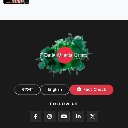
বাংলা
English
Fact Check
FOLLOW US