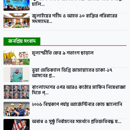
চালি...
জুলাইয়ের শহীদ ও আহত ১০ ব্যক্তির পরিবারের
সদস্যদের...
জনপ্রিয় সংবাদ
মূল্যস্ফীতি ফের ৯ শতাংশ ছাড়াল
ভুয়া মেডিক্যাল ডিগ্রি জামায়াতের ঢাকা-১৭
আসনের প্র...
বাংলাদেশের ওপর আরও কঠোর মার্কিন নিষেধাজ্ঞা
দিতে প্...
২০২৬ বিশ্বকাপ পর্যন্ত আর্জেন্টিনার কোচ স্কালোনি
অবাধ ও সুষ্ঠু নির্বাচনের সমর্থনে প্রতিশ্রুতিবদ্ধ য...