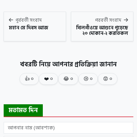
পূর্ববর্তী সংবাদ
পরবর্তী সংবাদ
মহান মে দিবস আজ
খিলগাঁওয়ে আগুনে পুড়েছে
২০ দোকান-২ করাতকল
খবরটি নিয়ে আপনার প্রতিক্রিয়া জানান
👍
০
❤️
০
😂
০
😢
০
😡
০
মতামত দিন