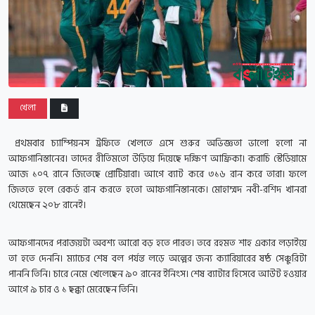
খেলা
প্রথমবার চ্যাম্পিয়নস ট্রফিতে খেলতে এসে শুরুর অভিজ্ঞতা ভালো হলো না
আফগানিস্তানের। তাদের রীতিমতো উড়িয়ে দিয়েছে দক্ষিণ আফ্রিকা।
করাচি স্টেডিয়ামে
আজ ১০৭ রানে জিতেছে প্রোটিয়ারা। আগে ব্যাট করে ৩১৬ রান করে তারা। ফলে
জিততে হলে রেকর্ড রান করতে হতো আফগানিস্তানকে। মোহাম্মদ নবী-রশিদ খানরা
থেমেছেন ২০৮ রানেই।
আফগানদের পরাজয়টা অবশ্য আরো বড় হতে পারত। তবে রহমত শাহ একার লড়াইয়ে
তা হতে দেননি। ম্যাচের শেষ বল পর্যন্ত লড়ে অল্পের জন্য ক্যারিয়ারের ষষ্ঠ সেঞ্চুরিটা
পাননি তিনি। চারে নেমে খেলেছেন ৯০ রানের ইনিংস। শেষ ব্যাটার হিসেবে আউট হওয়ার
আগে ৯ চার ও ১ ছক্কা মেরেছেন তিনি।