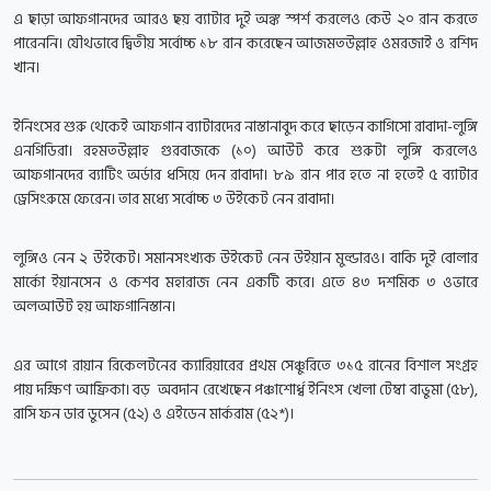
এ ছাড়া আফগানদের আরও ছয় ব্যাটার দুই অঙ্ক স্পর্শ করলেও কেউ ২০ রান করতে
পারেননি। যৌথভাবে দ্বিতীয় সর্বোচ্চ ১৮ রান করেছেন আজমতউল্লাহ ওমরজাই ও রশিদ
খান।
ইনিংসের শুরু থেকেই আফগান ব্যাটারদের নাস্তানাবুদ করে ছাড়েন কাগিসো রাবাদা-লুঙ্গি
এনগিডিরা। রহমতউল্লাহ গুরবাজকে (১০) আউট করে শুরুটা লুঙ্গি করলেও
আফগানদের ব্যাটিং অর্ডার ধসিয়ে দেন রাবাদা। ৮৯ রান পার হতে না হতেই ৫ ব্যাটার
ড্রেসিংরুমে ফেরেন। তার মধ্যে সর্বোচ্চ ৩ উইকেট নেন রাবাদা।
লুঙ্গিও নেন ২ উইকেট। সমানসংখ্যক উইকেট নেন উইয়ান মুল্ডারও। বাকি দুই বোলার
মার্কো ইয়ানসেন ও কেশব মহারাজ নেন একটি করে। এতে ৪৩ দশমিক ৩ ওভারে
অলআউট হয় আফগানিস্তান।
এর আগে রায়ান রিকেলটনের ক্যারিয়ারের প্রথম সেঞ্চুরিতে ৩১৫ রানের বিশাল সংগ্রহ
পায় দক্ষিণ আফ্রিকা। বড় অবদান রেখেছেন পঞ্চাশোর্ধ্ব ইনিংস খেলা টেম্বা বাভুমা (৫৮),
রাসি ফন ডার ডুসেন (৫২) ও এইডেন মার্করাম (৫২*)।