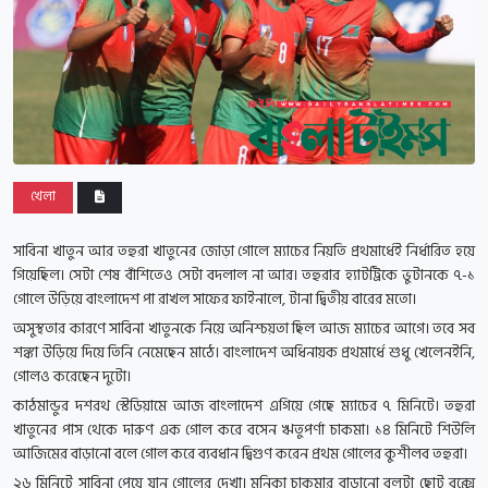
খেলা
সাবিনা খাতুন আর তহুরা খাতুনের জোড়া গোলে ম্যাচের নিয়তি প্রথমার্ধেই নির্ধারিত হয়ে
গিয়েছিল। সেটা শেষ বাঁশিতেও সেটা বদলাল না আর। তহুরার হ্যাটট্রিকে ভুটানকে ৭-১
গোলে উড়িয়ে বাংলাদেশ পা রাখল সাফের ফাইনালে, টানা দ্বিতীয় বারের মতো।
অসুস্থতার কারণে সাবিনা খাতুনকে নিয়ে অনিশ্চয়তা ছিল আজ ম্যাচের আগে। তবে সব
শঙ্কা উড়িয়ে দিয়ে তিনি নেমেছেন মাঠে। বাংলাদেশ অধিনায়ক প্রথমার্ধে শুধু খেলেনইনি,
গোলও করেছেন দুটো।
কাঠমান্ডুর দশরথ স্টেডিয়ামে আজ বাংলাদেশ এগিয়ে গেছে ম্যাচের ৭ মিনিটে। তহুরা
খাতুনের পাস থেকে দারুণ এক গোল করে বসেন ঋতুপর্ণা চাকমা। ১৪ মিনিটে শিউলি
আজিমের বাড়ানো বলে গোল করে ব্যবধান দ্বিগুণ করেন প্রথম গোলের কুশীলব তহুরা।
২৬ মিনিটে সাবিনা পেয়ে যান গোলের দেখা। মনিকা চাকমার বাড়ানো বলটা ছোট বক্সে