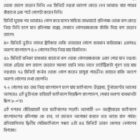
থেকে জালে জড়ান তিনি। ৩৪ মিনিটে তহুরা আলো কেড়ে নেন আবার। বাম পায়ের
বাঁকানো এক শটে গোলটা করেন তিনি।
মিনিট দুয়েক পর আবারও গোল করে বসেন সাবিনা। মাঝমাঠে প্রতিপক্ষ থেকে বল কেড়ে
নিয়ে তিনি চলে যান প্রতিপক্ষ বক্সে, সেখানে গোলরক্ষককে ফাঁকি দিয়ে বল জড়ান
জালে।
৪০ মিনিটে ভুটান তাদের স্ট্রাইকার দেকি হাজমের গোলে ব্যবধান কমিয়েছে। এরপরও
অবশ্য বাংলাদেশ ৫-১ গোলের লিড নিয়ে যায় বিরতিতে।
৫৬ মিনিটে মনিকা চাকমার বাড়ানো বল থেকে গোলরক্ষককে একা পেয়ে যান তহুরা।
তাকে এড়িয়ে বল জালে জড়াতে সমস্যা হয়নি তার। তাতে হ্যাটট্রিকটা পূরণ হয়ে যায়
তহুরার। ৭২ মিনিটে কর্নার থেকে গোল করেন মাসুরা পারভীন। ম্যাচের বাকি অংশে
অবশ্য গোলের দেখা মেলেনি।
৭-১ গোলের বড় জয় নিয়ে বাংলাদেশ চলে যায় ফাইনালে। উল্লেখ্য, টুর্নামেন্টের আগের
আসরেও এই ভুটানকে হারিয়েই ফাইনালে গিয়েছিল বাংলাদেশ, সেবার অবশ্য ব্যবধানটা
ছিল ৮-০'র।
এই দশরথ স্টেডিয়ামেই হবে ফাইনালের লড়াই। আগামী ৩০ অক্টোবরের ফাইনালে
বাংলাদেশের প্রতিপক্ষ কে হবে, তা জানতে অপেক্ষা করতে হবে আজ রাত পর্যন্ত।
প্রতিযোগিতার দ্বিতীয় সেমিফাইনালে সন্ধ্যা ৬টা ৪৫ মিনিটে ভারত খেলবে নেপালের
বিপক্ষে।