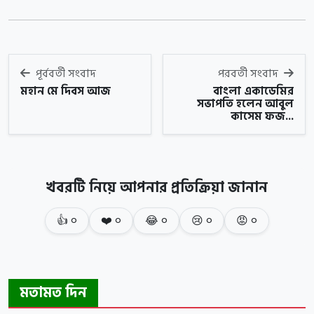
পূর্ববর্তী সংবাদ
পরবর্তী সংবাদ
মহান মে দিবস আজ
বাংলা একাডেমির
সভাপতি হলেন আবুল
কাসেম ফজ...
খবরটি নিয়ে আপনার প্রতিক্রিয়া জানান
👍
০
❤️
০
😂
০
😢
০
😡
০
মতামত দিন