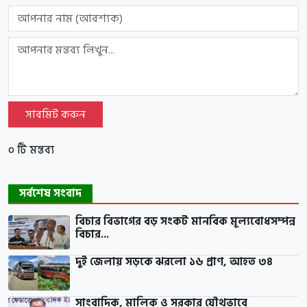
সাবমিট করুন
০ টি মন্তব্য
সর্বশেষ সংবাদ
বিচার বিভাগের বড় সংকট মানবিক মূল্যবোধসম্পন্ন
বিচার...
দুই জেলায় সড়কে ঝরলো ১৬ প্রাণ, আহত ৩৪
সাংবাদিক, মালিক ও সরকার যৌথভাবে