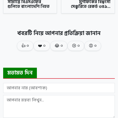
সীমান্তে বিএসএফের
মুশফিকের বিধ্বংসী
গুলিতে বাংলাদেশি নিহত
সেঞ্চুরিতে রেকর্ড ৩৪৯...
খবরটি নিয়ে আপনার প্রতিক্রিয়া জানান
👍
০
❤️
০
😂
০
😢
০
😡
০
মতামত দিন