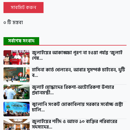
সাবমিট করুন
০ টি মন্তব্য
সর্বশেষ সংবাদ
জুলাইয়ের আকাঙ্ক্ষা পূরণ না হওয়া পর্যন্ত ‘জুলাই
শেষ...
হাসিনা কার্ড খেলবেন, আবার সুসম্পর্ক চাইবেন, দুটি
ব...
জুলাই যোদ্ধাদের রিকশা-অটোরিকশা উপহার
প্রধানমন্ত্রী...
জ্বালানি সংকট মোকাবিলায় সরকার সর্বোচ্চ চেষ্টা
চালি...
জুলাইয়ের শহীদ ও আহত ১০ ব্যক্তির পরিবারের
সদস্যদের...