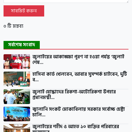
সাবমিট করুন
০ টি মন্তব্য
সর্বশেষ সংবাদ
জুলাইয়ের আকাঙ্ক্ষা পূরণ না হওয়া পর্যন্ত ‘জুলাই
শেষ...
হাসিনা কার্ড খেলবেন, আবার সুসম্পর্ক চাইবেন, দুটি
ব...
জুলাই যোদ্ধাদের রিকশা-অটোরিকশা উপহার
প্রধানমন্ত্রী...
জ্বালানি সংকট মোকাবিলায় সরকার সর্বোচ্চ চেষ্টা
চালি...
জুলাইয়ের শহীদ ও আহত ১০ ব্যক্তির পরিবারের