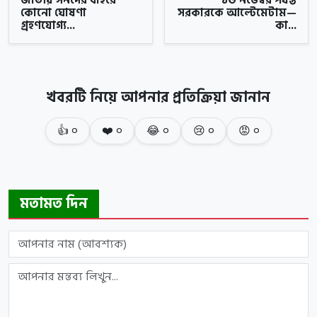
জাতীয় সনদের বাইরে
১৬ নভেম্বর পযর্ন্ত
কোনো ঘোষণা
সরকারকে আল্টেমেটাম—
গ্রহণযোগ্য...
কা...
খবরটি নিয়ে আপনার প্রতিক্রিয়া জানান
👍
০
❤️
০
😂
০
😢
০
😡
০
মতামত দিন