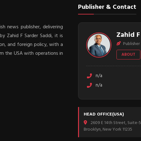
Publisher & Contact
sh news publisher, delivering
Zahid F
y Zahid F Sarder Saddi, it is
Publisher 
on, and foreign policy, with a
rom the USA with operations in
ABOUT
n/a
n/a
HEAD OFFICE(USA)
2609 E 14th Street, Suite-5
Brooklyn, New York 11235