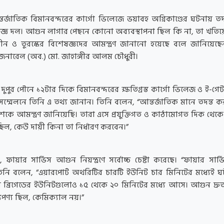
জাতিক বিমানবন্দরের কার্গো ভিলেজে ভয়াবহ অগ্নিকাণ্ডের ঘটনায় তদন্ত
েষজ্ঞ দল। আগুন লাগার পেছনে কোনো অব্যবস্থাপনা ছিল কি না, তা খতিয়
া, চীন ও তুরস্কের বিশেষজ্ঞদের আমন্ত্রণ জানানো হয়েছে বলে জানিয়েছেন স্
ট জেনারেল (অব.) মো. জাহাঙ্গীর আলম চৌধুরী।
দুপুর পৌনে ১২টার দিকে বিমানবন্দরের ক্ষতিগ্রস্ত কার্গো ভিলেজ ও ই-গ
সম্মেলনে তিনি এ তথ্য জানান। তিনি বলেন, “আন্তর্জাতিক মানে তদন্ত ক
কে আমন্ত্রণ জানিয়েছি। তারা এসে প্রযুক্তিগত ও কাঠামোগত দিক থেকে 
ছিল, কেউ দায়ী কিনা তা নির্ধারণ করবেন।”
নান, ফায়ার সার্ভিস আগুন নিয়ন্ত্রণে সর্বোচ্চ চেষ্টা করেছে। “ফায়ার সার
তিনি বলেন, “এয়ারপোর্ট অথরিটির চারটি ইউনিট চার মিনিটের মধ্যেই ঘট
র ব্রিগেডের ইউনিটগুলোও ১৫ থেকে ২০ মিনিটের মধ্যে আসে। আগুন দ্রু
যপণ্য ছিল, কেমিক্যাল নয়।”