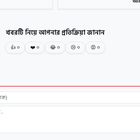
আমদ
খবরটি নিয়ে আপনার প্রতিক্রিয়া জানান
👍
০
❤️
০
😂
০
😢
০
😡
০