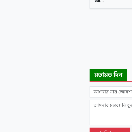
আ...
মতামত দিন