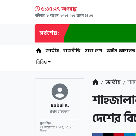
৬:১৫:২৮ অপরাহ্ণ
শনিবার, ৮ আগস্ট, ২০২৬ | ২৩ শ্রাবণ ১৪৩৩
সর্বশেষ:
জাতীয়
রাজনীতি
সারা দেশ
আইন-আদালত
বিবিধ
জাতীয়
শাহ
শাহজালাল
Babul K.
দেশের বি
প্রধান প্রতিবেদক
প্রকাশিত :
২৪ অক্টোবর ২০২৫
,
০৫:২০
পিএম