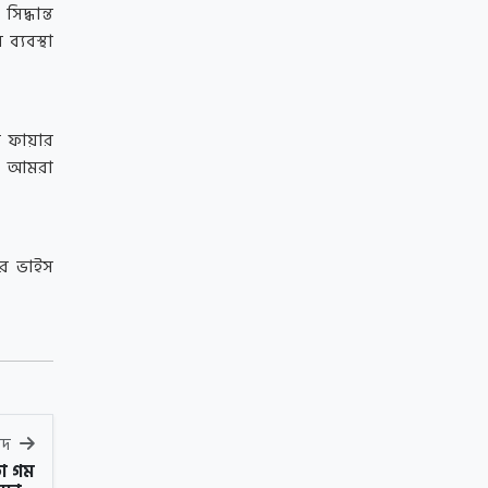
িদ্ধান্ত
ব্যবস্থা
 ফায়ার
মন আমরা
ার ভাইস
বাদ
মতো গম