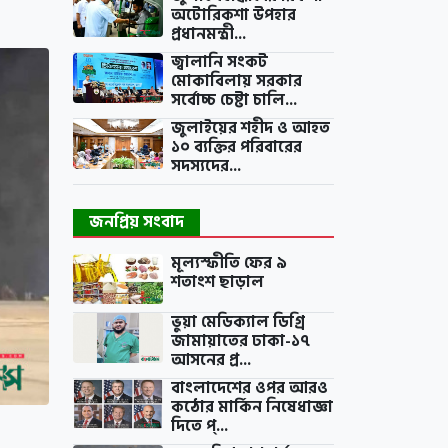
অটোরিকশা উপহার
প্রধানমন্ত্রী...
জ্বালানি সংকট
মোকাবিলায় সরকার
সর্বোচ্চ চেষ্টা চালি...
জুলাইয়ের শহীদ ও আহত
১০ ব্যক্তির পরিবারের
সদস্যদের...
জনপ্রিয় সংবাদ
মূল্যস্ফীতি ফের ৯
শতাংশ ছাড়াল
ভুয়া মেডিক্যাল ডিগ্রি
জামায়াতের ঢাকা-১৭
আসনের প্র...
বাংলাদেশের ওপর আরও
কঠোর মার্কিন নিষেধাজ্ঞা
দিতে প্...