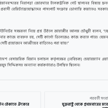
নবন্দরের নিরাপত্তা জোরদারে ইলেকট্রনিক গেট স্থাপনের বিষয়ে দ্রুত স
রবাসী রেমিট্যান্সযোদ্ধাদের পাসপোর্ট সংক্রান্ত ভোগান্তি কমাতেও সরকার 
ইউনিটের সক্ষমতা নিয়ে প্রশ্ন উঠলে জাহাঙ্গীর আলম চৌধুরী বলেন, “যে
নার কাজে ব্যবহৃত হয়, সেটি কার্গো ভিলেজেও কাজ করতে পারে। যে
সেটি প্রয়োজনে আত্মীয়ের বাড়িতেও পরা যায়।”
াদেশ বেসামরিক বিমান চলাচল কর্তৃপক্ষের (বেবিচক) চেয়ারম্যান এয়
হমুদ সিদ্দিকসহ অন্যান্য কর্মকর্তারাও উপস্থিত ছিলেন।
পরবর্তী সং
বর্তন ঠেকাতে ঐক্যের
যুক্তরাষ্ট্র থেকে প্রথমবারের 