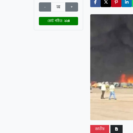
-
অ
+
মোট পঠিত:
২২৪
জাতীয়