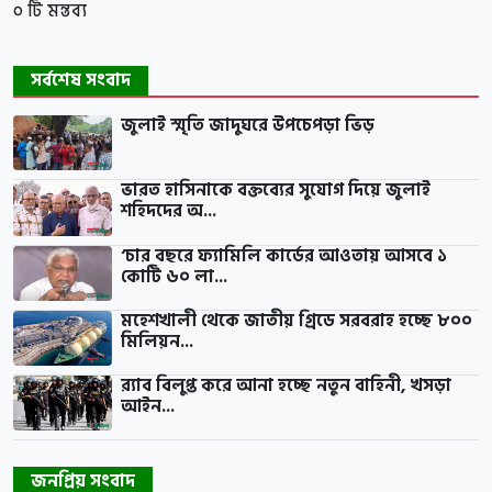
০ টি মন্তব্য
সর্বশেষ সংবাদ
জুলাই স্মৃতি জাদুঘরে উপচেপড়া ভিড়
ভারত হাসিনাকে বক্তব্যের সুযোগ দিয়ে জুলাই
শহিদদের অ...
‘চার বছরে ফ্যামিলি কার্ডের আওতায় আসবে ১
কোটি ৬০ লা...
মহেশখালী থেকে জাতীয় গ্রিডে সরবরাহ হচ্ছে ৮০০
মিলিয়ন...
র‍্যাব বিলুপ্ত করে আনা হচ্ছে নতুন বাহিনী, খসড়া
আইন...
জনপ্রিয় সংবাদ