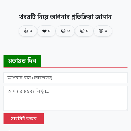
খবরটি নিয়ে আপনার প্রতিক্রিয়া জানান
👍
০
❤️
০
😂
০
😢
০
😡
০
মতামত দিন
সাবমিট করুন