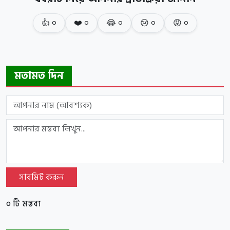
👍
০
❤️
০
😂
০
😢
০
😡
০
মতামত দিন
সাবমিট করুন
০ টি মন্তব্য