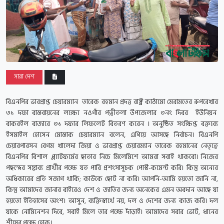
সারা দেশ
বিএনপির ভারপ্রাপ্ত চেয়ারম্যান তারেক রহমান প্রদত্ত রাষ্ট্র কাঠামো মেরামতের রুপরেখার
৩১ দফা বাস্তবায়নের লক্ষ্যে নওগাঁর পত্নীতলা উপজেলার ৩নং দিবর ইউনিয়ন
বাকরইল বাজারে ৩১ দফার লিফলেট বিতরণ করেন । অনুষ্ঠিত সংক্ষিপ্ত বক্তব্যে
ইসমাইল হোসেন মোস্তাক চেয়ারম্যান বলেন, এগিয়ে আসছে নির্বাচন। বিএনপি
চেয়ারপারসন বেগম খালেদা জিয়া ও ভারপ্রাপ্ত চেয়ারম্যান তারেক রহমানের নেতৃত্বে
বিএনপির বিশাল প্ল্যাটফর্মের ছাতার নিচে মিলেমিশে আমরা সবাই থাকবো। নিজের
পছন্দের সম্ভাব্য প্রার্থীর পক্ষে যত পারি প্রশংসাসূচক পোস্ট-কমেন্ট করি। কিন্তু অন্যের
অধিকারের প্রতি সজাগ থাকি; কাউকে ছোট না করি। আপনি-আমি হয়তো জানি না,
কিন্তু আমাদের জানার বাইরেও দেশ ও জাতির জন্য অনেকের এমন অবদান আছে যা
হয়তো ইতিহাসের অংশ। আসুন, ব্যক্তিস্বার্থে নয়, দল ও দেশের জন্য কাজ করি। দল
যাকে নোমিনেশন দিবে, সবাই মিলে তার পক্ষে দাঁড়াই। আমাদের সবার ভোট, ধানের
শীষের পক্ষে হোক।