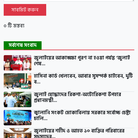
সাবমিট করুন
০ টি মন্তব্য
সর্বশেষ সংবাদ
জুলাইয়ের আকাঙ্ক্ষা পূরণ না হওয়া পর্যন্ত ‘জুলাই
শেষ...
হাসিনা কার্ড খেলবেন, আবার সুসম্পর্ক চাইবেন, দুটি
ব...
জুলাই যোদ্ধাদের রিকশা-অটোরিকশা উপহার
প্রধানমন্ত্রী...
জ্বালানি সংকট মোকাবিলায় সরকার সর্বোচ্চ চেষ্টা
চালি...
জুলাইয়ের শহীদ ও আহত ১০ ব্যক্তির পরিবারের
সদস্যদের...