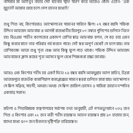
নাঈমার মা আইনুন নাহার সেই ঘটনার স্মৃতি স্মরণ করে আজও কেঁদে ওঠেন- ‘এক
মুহূর্তেই আমার মেয়ে চলে গেল হাতের মধ্যেই।’
শুধু শিশু নয়, কিশোররাও আন্দোলনের সামনের সারিতে ছিল। ১৭ বছর বয়সি শফিক
উদ্দিন আহমেদ আহনাফ ৪ আগস্ট রাজধানীর মিরপুর ১০ নম্বরে পুলিশের গুলিতে নিহত
হয়। বিএএফ শাহীন কলেজের একাদশ শ্রেণির ছাত্র আহনাফ বলত, সে বড় হয়ে এমন
কিছু করবে যাতে তার পরিবার গর্ব করতে পারে। সেই স্বপ্ন অপূর্ণ রেখেই সে চলে যায়। তার
শ্রেণিকক্ষে আজ শুধু শূন্য বেঞ্চ আর কিছু ফুল পড়ে থাকে। শফিক উদ্দিন আহমেদ
আহনাফের ক্লাস রুমের শূন্য আসনে ফুল রেখে শিক্ষকরা শ্রদ্ধা জানায়।
আরও এক কিশোর শহীদ হয় একই দিনে। ১৬ বছর বয়সি আবদুল্লাহ আল মাহিন, উত্তরা
আজমপুরে রাজউক কমার্শিয়াল কমপ্লেক্সের সামনে ছররা গুলিতে মারা যায়। আন্দোলনে
সে ছিল সক্রিয়, সাহসী, অদম্য। অথচ সে ছিল জামিল হোসেন ও সামিরা জাহান দম্পতির
একমাত্র সন্তান।
মহিলা ও শিশুবিষয়ক মন্ত্রণালয়ের সর্বশেষ তথ্য অনুযায়ী, এই গণঅভ্যুত্থানে ১৩২ জন
শিশু ও কিশোর এবং ১১ জন নারী শহীদ হয়েছেন। আহত হয়েছেন প্রায় ২০ হাজার জন,
যাদের মধ্যে ৫০০ জন চিরতরে দৃষ্টিশক্তি হারিয়েছেন।