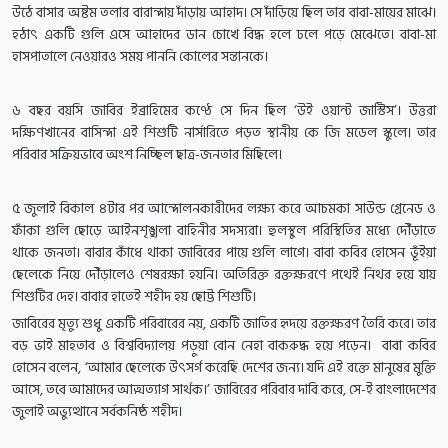
উঠে বাসার অষ্টম তলার বারান্দায় দাঁড়ায় আহাদ। সে দাঁড়িয়ে ছিল তার বাবা-মায়ের মাঝে।
হঠাৎ একটি গুলি এসে আহাদের ডান চোখে বিদ্ধ হলে ঢলে পড়ে মেঝেতে। বাবা-মা
হাসপাতালে নেওয়ারও সময় পাননি কোলের সন্তানকে।
৬ বছর বয়সি জাবির ইব্রাহিমের কণ্ঠে সে দিন ছিল ‘উই ওয়ান্ট জাস্টিস’। উত্তরা
দক্ষিণখানের বাসিন্দা এই শিশুটি নার্সারিতে পড়ত স্থানীয় কে জি মডেল স্কুলে। তার
পরিবার সক্রিয়ভাবে অংশ নিচ্ছিল ছাত্র-জনতার মিছিলে।
৫ জুলাই বিকাল ৪টার পর আন্দোলনকারীদের লক্ষ্য করে আচমকা সাউন্ড গ্রেনেড ও
ফাঁকা গুলি ছোড়ে আইনশৃঙ্খলা বাহিনীর সদস্যরা। হুলস্থুল পরিস্থিতির মধ্যে দৌঁড়াতে
থাকে জনতা। বাবার কাঁধে থাকা জাবিরের পায়ে গুলি লাগে। বাবা কবির হোসেন ভূঁইয়া
ছেলেকে নিয়ে দৌঁড়ালেও শেষরক্ষা হয়নি। অতিরিক্ত রক্তক্ষরণে পথেই নিথর হয়ে যায়
শিশুটির দেহ। বাবার হাতেই শহীদ হয় ছোট্ট শিশুটি।
জাবিরের মৃত্যু শুধু একটি পরিবারের নয়, একটি জাতির হৃদয়ে রক্তক্ষরণ তৈরি করে। তার
বড় ভাই মাহতাব ও বিশ্ববিদ্যালয় পড়ুয়া বোন নেহা বাকরুদ্ধ হয়ে পড়েন। বাবা কবির
হোসেন বলেন, ‘আমার ছেলেকে উৎসর্গ করেছি দেশের জন্য। যদি এই রক্তে মানুষের মুক্তি
আসে, তবে আমাদের আত্মত্যাগ সার্থক।’ জাবিরের পরিবার দাবি করে, সে-ই বাংলাদেশের
জুলাই অভ্যুত্থানে সর্বকনিষ্ঠ শহীদ।