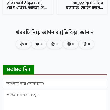
রাত জেগে ঠাকুর দেখা,
অসুরের মুখে দাড়ির
ভোগ খাওয়া, আড্ডা- স...
চক্রান্তের পেছনে ফ্যাস...
খবরটি নিয়ে আপনার প্রতিক্রিয়া জানান
👍
০
❤️
০
😂
০
😢
০
😡
০
মতামত দিন