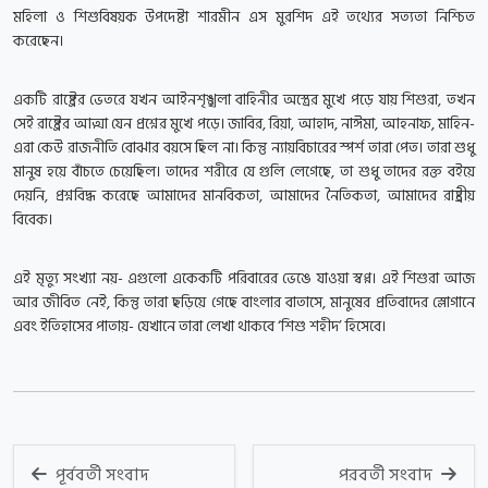
মহিলা ও শিশুবিষয়ক উপদেষ্টা শারমীন এস মুরশিদ এই তথ্যের সত্যতা নিশ্চিত
করেছেন।
একটি রাষ্ট্রের ভেতরে যখন আইনশৃঙ্খলা বাহিনীর অস্ত্রের মুখে পড়ে যায় শিশুরা, তখন
সেই রাষ্ট্রের আত্মা যেন প্রশ্নের মুখে পড়ে। জাবির, রিয়া, আহাদ, নাঈমা, আহনাফ, মাহিন-
এরা কেউ রাজনীতি বোঝার বয়সে ছিল না। কিন্তু ন্যায়বিচারের স্পর্শ তারা পেত। তারা শুধু
মানুষ হয়ে বাঁচতে চেয়েছিল। তাদের শরীরে যে গুলি লেগেছে, তা শুধু তাদের রক্ত বইয়ে
দেয়নি, প্রশ্নবিদ্ধ করেছে আমাদের মানবিকতা, আমাদের নৈতিকতা, আমাদের রাষ্ট্রীয়
বিবেক।
এই মৃত্যু সংখ্যা নয়- এগুলো একেকটি পরিবারের ভেঙে যাওয়া স্বপ্ন। এই শিশুরা আজ
আর জীবিত নেই, কিন্তু তারা ছড়িয়ে গেছে বাংলার বাতাসে, মানুষের প্রতিবাদের স্লোগানে
এবং ইতিহাসের পাতায়- যেখানে তারা লেখা থাকবে ‘শিশু শহীদ’ হিসেবে।
পূর্ববর্তী সংবাদ
পরবর্তী সংবাদ