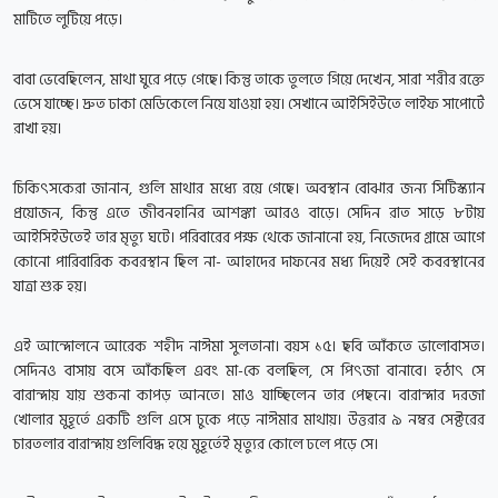
মাটিতে লুটিয়ে পড়ে।
বাবা ভেবেছিলেন, মাথা ঘুরে পড়ে গেছে। কিন্তু তাকে তুলতে গিয়ে দেখেন, সারা শরীর রক্তে
ভেসে যাচ্ছে। দ্রুত ঢাকা মেডিকেলে নিয়ে যাওয়া হয়। সেখানে আইসিইউতে লাইফ সাপোর্টে
রাখা হয়।
চিকিৎসকেরা জানান, গুলি মাথার মধ্যে রয়ে গেছে। অবস্থান বোঝার জন্য সিটিস্ক্যান
প্রয়োজন, কিন্তু এতে জীবনহানির আশঙ্কা আরও বাড়ে। সেদিন রাত সাড়ে ৮টায়
আইসিইউতেই তার মৃত্যু ঘটে। পরিবারের পক্ষ থেকে জানানো হয়, নিজেদের গ্রামে আগে
কোনো পারিবারিক কবরস্থান ছিল না- আহাদের দাফনের মধ্য দিয়েই সেই কবরস্থানের
যাত্রা শুরু হয়।
এই আন্দোলনে আরেক শহীদ নাঈমা সুলতানা। বয়স ১৫। ছবি আঁকতে ভালোবাসত।
সেদিনও বাসায় বসে আঁকছিল এবং মা-কে বলছিল, সে পিৎজা বানাবে। হঠাৎ সে
বারান্দায় যায় শুকনা কাপড় আনতে। মাও যাচ্ছিলেন তার পেছনে। বারান্দার দরজা
খোলার মুহূর্তে একটি গুলি এসে ঢুকে পড়ে নাঈমার মাথায়। উত্তরার ৯ নম্বর সেক্টরের
চারতলার বারান্দায় গুলিবিদ্ধ হয়ে মুহূর্তেই মৃত্যুর কোলে ঢলে পড়ে সে।