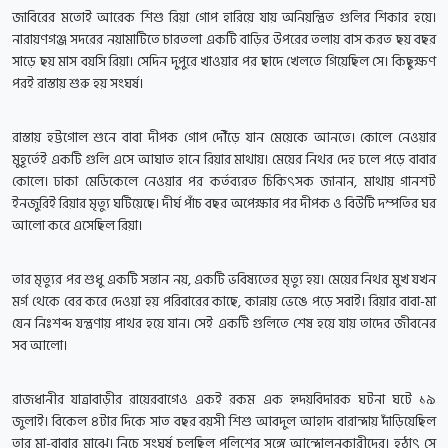
জাবিরের মতোই আরেক শিশু রিয়া গোপ হারিয়ে যায় অনিয়ন্ত্রিত গুলির শিকার হয়ে।
নারায়ণগঞ্জ সদরের নয়ামাটিতে চারতলা একটি বাড়ির উপরের তলায় বাস করত ছয় বছর
সাড়ে ছয় মাস বয়সি রিয়া। সেদিন দুপুরে খাওয়ার পর ছাদে খেলতে গিয়েছিল সে। কিছুক্ষণ
পরই রাস্তায় শুরু হয় সংঘর্ষ।
রাস্তায় হট্টগোল শুনে বাবা দীপক গোপ দৌঁড়ে যান মেয়েকে আনতে। কোলে নেওয়ার
মুহূর্তেই একটি গুলি এসে আঘাত হানে রিয়ার মাথায়। মেয়ের নিথর দেহ ঢলে পড়ে বাবার
কোলে। ঢাকা মেডিকেলে নেওয়ার পর কর্তব্যরত চিকিৎসক জানান, মাথায় গানশট
ইনজুরিই রিয়ার মৃত্যু ঘটিয়েছে। দীর্ঘ পাঁচ বছর অপেক্ষার পর দীপক ও বিউটি দম্পতির ঘর
আলো করে এসেছিল রিয়া।
তার মৃত্যুর পর শুধু একটি সন্তান নয়, একটি ভবিষ্যতের মৃত্যু হয়। মেয়ের নিথর মুখ যখন
মর্গ থেকে বের করে দেওয়া হয় পরিবারের কাছে, কান্নায় ভেঙে পড়ে সবাই। রিয়ার বাবা-মা
যেন নিঃশব্দ যন্ত্রণায় পাথর হয়ে যান। সেই একটি গুলিতে শেষ হয়ে যায় তাদের জীবনের
সব আলো।
রাজধানীর যাত্রাবাড়ীর রায়েরবাগেও একই রকম এক হৃদয়বিদারক ঘটনা ঘটে ১৯
জুলাই। বিকেল ৪টার দিকে সাত বছর বয়সী শিশু আবদুল আহাদ বারান্দায় দাঁড়িয়েছিল
তার মা-বাবার মাঝে। নিচে সংঘর্ষ চলছিল পুলিশের সঙ্গে আন্দোলনকারীদের। হঠাৎ সে