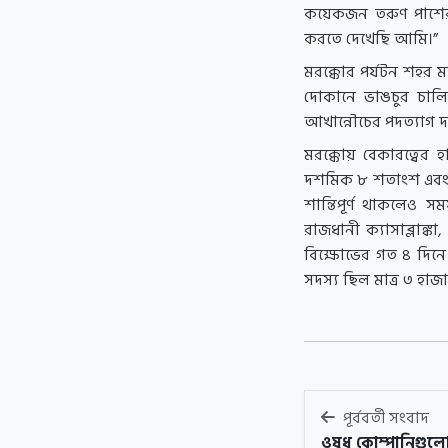
কয়েকজন তরুণ পাশের
করতে দেখেছি আমি।”
মরক্কোর পর্যটন শহর 
দোকানে ভাঙচুর চালিয়
আখান্নৌচের পদত্যাগ 
মরক্কোয় বেকারত্বের
দশমিক ৮ শতাংশ এবং স্
শান্তিপূর্ণ থাকলেও 
রাজধানী ক্যাসাব্লাঙ
বিক্ষোভের গত ৪ দিনে
সদস্য ছিল মাত্র ৩ হাজ
পূর্ববর্তী সংবাদ
ওষুধ কোম্পানিগুল