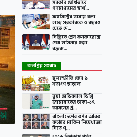
সরকার যৌথভাবে
গণমাধ্যমের স্বার্থ...
ফ্যাসিস্টের ভাষায় বলা
হচ্ছে সরকারকে ৫ বছরও
যেতে দে...
দিল্লিতে প্রেস কনফারেন্সে
শেখ হাসিনার দেয়া
বক্তব্য...
জনপ্রিয় সংবাদ
মূল্যস্ফীতি ফের ৯
শতাংশ ছাড়াল
ভুয়া মেডিক্যাল ডিগ্রি
জামায়াতের ঢাকা-১৭
আসনের প্র...
বাংলাদেশের ওপর আরও
কঠোর মার্কিন নিষেধাজ্ঞা
দিতে প্...
২০২৬ বিশ্বকাপ পর্যন্ত