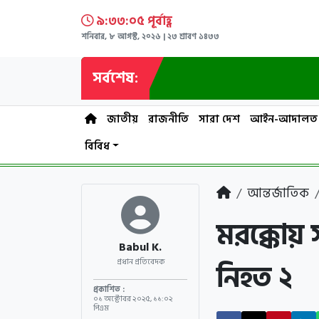
৯:৩৩:০৫ পূর্বাহ্ণ
শনিবার, ৮ আগস্ট, ২০২৬ | ২৩ শ্রাবণ ১৪৩৩
সর্বশেষ:
জাতীয়
রাজনীতি
সারা দেশ
আইন-আদালত
বিবিধ
আন্তর্জাতিক
মরক্কোয়
Babul K.
নিহত ২
প্রধান প্রতিবেদক
প্রকাশিত :
০১ অক্টোবর ২০২৫
,
১১:০২
পিএম