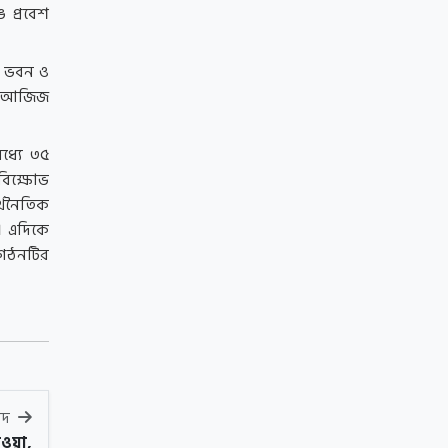
 প্রবেশ
ি ভবন ও
রী আজিজ
ধ্যে ৩৫
 বিক্ষোভ
্থনৈতিক
। এদিকে
ংগঠনটির
বাদ
াওয়া,