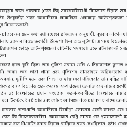
মরক্কোয় তরুণ প্রজেন্মর (জেন জি) সরকারবিরোধী বিক্ষোভে উত্তাল হয়ে
ির উপকূলীয় শহর আগাদিরের লাকলিয়া এলাকায় আইনশৃঙ্ক্ষলা ব
ুই বিক্ষোভকারী।
স এক প্রতিবেদনে এমন তথ্য জানিয়েছে। প্রতিবেদন অনুযায়ী, বুধবার লাকলি
চালায় একদল বিক্ষোভকারী। উদ্দেশ্য ছিল অস্ত্র লুটপাট। এ সময় বিক্ষো
ও টিয়ারশেল ছোড়ে আইনশৃঙ্ক্ষলা বাহিনীর সদস্যরা। এতে ঘটনাস্থলেই ২ 
হন।
কেরই হাতে ছুরি ছিল। তবে পুলিশ সমানে গুলি ও টিয়ারশেল ছুড়তে 
ননি তারা। তবে তারা থানা এবং পুলিশের যানবাহনে অগ্নিসংযোগ 
 অবসান, দুর্নীতি দমন এবং শিক্ষা ও স্বাস্থ্যসেবা পরিষেবার মান বৃদ্ধির দ
 থেকে রাবাতে বিক্ষোভ শুরু করেছে তরুণ প্রজন্ম। জেনজি ২১২ নামের একট
ন এই বিক্ষোভের প্রধান সংঘঠক। তরুণ-তরুণীদের বিক্ষোভে নামার
রে টিকটক, ইনস্টাগ্রাম এবং গেমিং অ্যাপগুলোতে প্রচারণা চলাচ্ছে জেনজ
হামলার পাশাপাশি আগাদিরের বিয়ৌগ্রা এলাকায় একটি ব্যাংক এবং
েন জি বিক্ষোভকারীরা। আবদেস্লাম চেগ্রি নামের এক প্রত্যাক্ষদর্শী র
াফেতে বসে পিএসজি বনাম রিয়াল মাদ্রিদের ম্যাচ দেখছিলাম। হঠাৎ দেখ