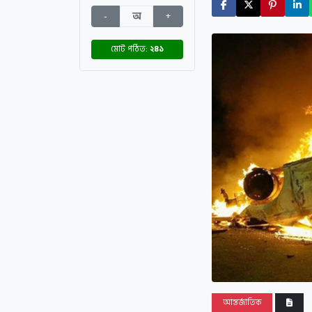
-
অ
+
মোট পঠিত:
২৪১
আন্তর্জাতিক