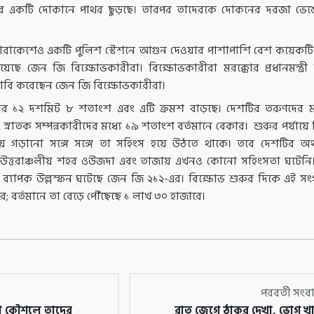
 একটি দোকানে পাথর ছুড়ছে। তারপর তাদেরকে দোকনের দরজা ভেঙে
মারাকেশেও একটি পুলিশ স্টেশনে আগুন দেওয়ার পাশাপাশি বেশ কয়েকট
েছে জেন জি বিক্ষোভকারীরা। বিক্ষোভকারীরা মরক্কোর প্রধানমন্ত্
দাবি করেছেন জেন জি বিক্ষোভকারীরা।
 হার ১২ দশমিট ৮ শতাংশ এবং এটি ক্রমশ বাড়ছে। দেশটির তরুণদের ম
নাতক সম্পন্নকারীদের মধ্যে ১৯ শতাংশ বর্তমানে বেকার। শুরুর পর্যায়ে
সময় গড়ানো সঙ্গে সঙ্গে তা সহিংস হয়ে উঠতে থাকে। তবে দেশটির অর
্কা, উত্তরাঞ্চলীয় শহর ওউজদা এবং তাজায় এখনও কোনো সহিংসতা ঘটেনি
 ব্যাপক উল্লম্ফন ঘটেছে জেন জি ২১২-এর। বিক্ষোভ শুরুর দিকে এই স
ার; বর্তমানে তা বেড়ে পৌঁছেছে ১ লাখ ৩০ হাজারে।
পরবর্তী সং
ো কৌশলে তাদের
রাত জেগে ঠাকুর দেখা, ভোগ খ