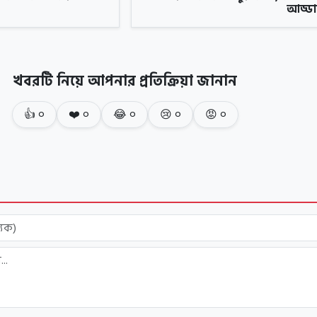
আড্ডা-
খবরটি নিয়ে আপনার প্রতিক্রিয়া জানান
👍
০
❤️
০
😂
০
😢
০
😡
০