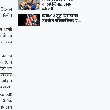
আর্জেন্টিনার কোচ
স্কালোনি
 উঠেছে।
াহিনীর
অবাধ ও সুষ্ঠু নির্বাচনের
সমর্থনে প্রতিশ্রুতিবদ্ধ য...
য়ার একটি
ভকারীদের
জন নিহত
থাকা তা
করেছেন।
াবিতে গত
ি অখ্যাত
 আহ্বান
ি ২১২।
 কয়েকটি
য়টার্সকে
লাম বেশ