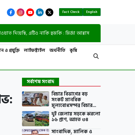
Fact Check
English
িয়েছি, এটিও নাকি হুমকি : মির্জা আব্বাস
ভারতে নি
ন ও প্রযুক্তি
লাইফষ্টাইল
অর্থনীতি
কৃষি
সর্বশেষ সংবাদ
োভ:
বিচার বিভাগের বড়
সংকট মানবিক
মূল্যবোধসম্পন্ন বিচার...
দুই জেলায় সড়কে ঝরলো
১৬ প্রাণ, আহত ৩৪
সাংবাদিক, মালিক ও