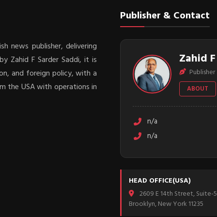
Publisher & Contact
sh news publisher, delivering
Zahid F
y Zahid F Sarder Saddi, it is
Publisher 
on, and foreign policy, with a
rom the USA with operations in
ABOUT
n/a
n/a
HEAD OFFICE(USA)
2609 E 14th Street, Suite-5
Brooklyn, New York 11235