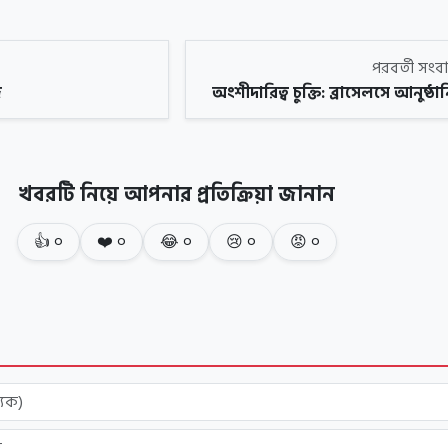
পরবর্তী সং
জ
অংশীদারিত্ব চুক্তি: ব্রাসেলসে আনুষ্ঠা
খবরটি নিয়ে আপনার প্রতিক্রিয়া জানান
👍
০
❤️
০
😂
০
😢
০
😡
০