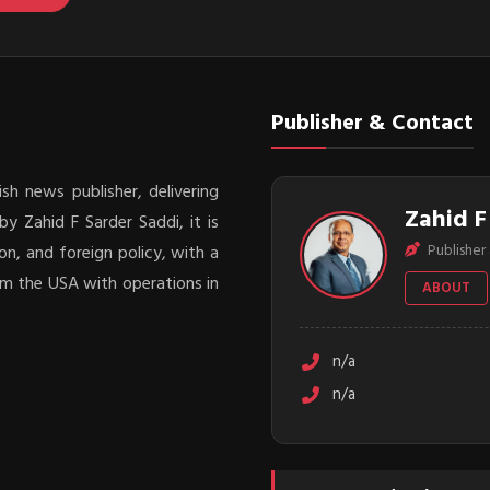
Publisher & Contact
sh news publisher, delivering
Zahid F
y Zahid F Sarder Saddi, it is
Publisher 
on, and foreign policy, with a
rom the USA with operations in
ABOUT
n/a
n/a