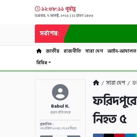
১২:৩৮:১১ পূর্বাহ্ণ
শুক্রবার, ৭ আগস্ট, ২০২৬ | ২২ শ্রাবণ ১৪৩৩
সর্বশেষ:
জাতীয়
রাজনীতি
সারা দেশ
আইন-আদালত
বিবিধ
সারা দেশ
ফর
ফরিদপুরে 
Babul K.
নিহত ৫
প্রধান প্রতিবেদক
প্রকাশিত :
০৭ এপ্রিল ২০২৫
,
০৭:২৭ পিএম