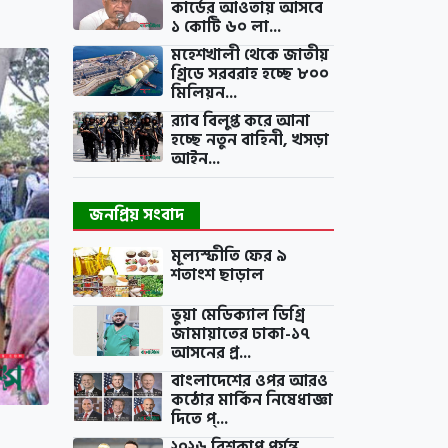
কার্ডের আওতায় আসবে
১ কোটি ৬০ লা...
মহেশখালী থেকে জাতীয়
গ্রিডে সরবরাহ হচ্ছে ৮০০
মিলিয়ন...
র‍্যাব বিলুপ্ত করে আনা
হচ্ছে নতুন বাহিনী, খসড়া
আইন...
জনপ্রিয় সংবাদ
মূল্যস্ফীতি ফের ৯
শতাংশ ছাড়াল
ভুয়া মেডিক্যাল ডিগ্রি
জামায়াতের ঢাকা-১৭
আসনের প্র...
বাংলাদেশের ওপর আরও
কঠোর মার্কিন নিষেধাজ্ঞা
দিতে প্...
২০২৬ বিশ্বকাপ পর্যন্ত